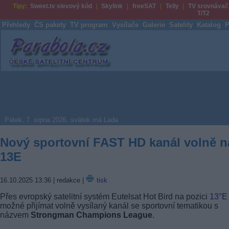
Tipy:
Sweet.tv slevový kód
Skylink
freeSAT
Telly
TV srovnávač
T/T2
Přehledy
ČS pakety
TV program
Vysílače
Galerie
Satelity
Katalog
P
Parabola.cz
Pátek, 7. srpna 2026, svátek má Lada
Nový sportovní FAST HD kanál volně n
13E
16.10.2025 13:36
| redakce |
tisk
Přes evropský satelitní systém Eutelsat Hot Bird na pozici
13°E
možné přijímat volně vysílaný kanál se sportovní tematikou s
názvem
Strongman Champions League
.