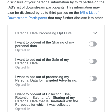
týdenní zálohy na mzdu 2.000 Kč (Jihlava, okres Jihlava)
disclosure of your personal information by third parties on the
... další nabídky zaměstnání
IAB’s list of downstream participants. This information may
also be disclosed by us to third parties on the
IAB’s List of
Downstream Participants
that may further disclose it to other
Vybrané články
third parties.
Personal Data Processing Opt Outs
I want to opt-out of the Sharing of my
personal data.
Opted In
I want to opt-out of the Sale of my
Personal Data.
Prima sport - co nabídne v prvním
Kdy a kde bude Prima sport k
Opted In
vysílacím týdnu
naladění na Skylinku
I want to opt-out of processing my
Personal Data for Targeted Advertising.
Opted In
Parabola.cz
- web o satelitní, terestrické a kabelové televizi, © 2000–202
•
O webu parabola.cz
•
O souborech cookies
•
Inzerce
•
Kontakt
I want to opt-out of Collection, Use,
•
Dovolená u moře
•
Bazény
Retention, Sale, and/or Sharing of my
Personal Data that Is Unrelated with the
Purposes for which it was collected.
Opted In