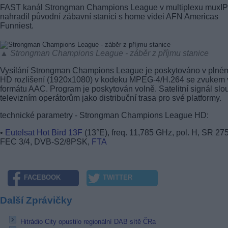
FAST kanál Strongman Champions League v multiplexu muxIP
nahradil původní zábavní stanici s home videi AFN Americas
Funniest.
▲ Strongman Champions League - záběr z příjmu stanice
Vysílání Strongman Champions League je poskytováno v plné
HD rozlišení (1920x1080) v kodeku MPEG-4/H.264 se zvukem 
formátu AAC. Program je poskytován volně. Satelitní signál slo
televizním operátorům jako distribuční trasa pro své platformy.
technické parametry - Strongman Champions League HD:
•
Eutelsat Hot Bird 13F
(13°E), freq. 11,785 GHz, pol. H, SR 27
FEC 3/4, DVB-S2/8PSK,
FTA
FACEBOOK
TWITTER
Další Zprávičky
Hitrádio City opustilo regionální DAB sítě ČRa