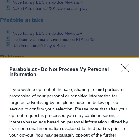
Nové kanály BBC v nabídce Movistar+
Naked Attraction CZ/SK také na JOJ play
Přečtěte si také
Nové kanály BBC v nabídce Movistar+
Hudební tv stanice s živou hudbou FTA na 13E
Rebdrand kanálů Play v Belgii
Reklama
Pracovní nabídky
Parabola.cz -
Do Not Process My Personal
Information
07.08.2026 -
Bosch Powertrain s.r.o. Jihlava • linkový střídač • mzda
48.400 Kč • příspěvek na ubytování (Jihlava, okres Jihlava)
If you wish to opt-out of the sale, sharing to third parties, or
07.08.2026 -
Bosch Powertrain s.r.o. Jihlava • obsluha CNC strojů • 
processing of your personal or sensitive information for
48.400 Kč • náborový bonus 50.000 Kč • příspěvek na ubytování (Jihl
targeted advertising by us, please use the below opt-out
okres Jihlava)
section to confirm your selection. Please note that after your
07.08.2026 -
Specialista pro elektronická zařízení údržby (m/ž) (tř. Vá
Klementa 869, Mladá Boleslav II)
opt-out request is processed you may continue seeing
06.08.2026 -
Bosch Powertrain s.r.o. Jihlava • CNC operátor• mzda 48
interest-based ads based on personal information utilized by
Kč • náborový bonus 50.000 Kč • příspěvek na ubytování (Jihlava, ok
us or personal information disclosed to third parties prior to
Jihlava)
your opt-out. You may separately opt-out of the further
06.08.2026 -
Bosch Powertrain s.r.o. • montážní dělník • mzda 44.700