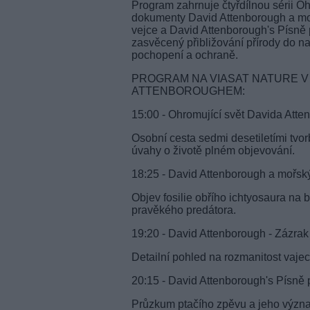
Program zahrnuje čtyřdílnou sérii O
dokumenty David Attenborough a mo
vejce a David Attenborough's Písně p
zasvěcený přibližování přírody do na
pochopení a ochraně.
PROGRAM NA VIASAT NATURE V 
ATTENBOROUGHEM:
15:00 - Ohromující svět Davida Att
Osobní cesta sedmi desetiletími tvor
úvahy o životě plném objevování.
18:25 - David Attenborough a mořsk
Objev fosilie obřího ichtyosaura na
pravěkého predátora.
19:20 - David Attenborough - Zázra
Detailní pohled na rozmanitost vajec a
20:15 - David Attenborough's Písně 
Průzkum ptačího zpěvu a jeho význam