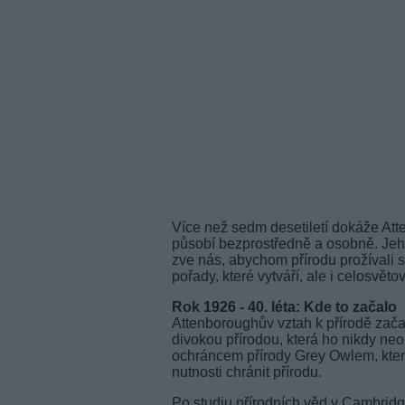
Více než sedm desetiletí dokáže Atte
působí bezprostředně a osobně. Jeho
zve nás, abychom přírodu prožívali 
pořady, které vytváří, ale i celosvě
Rok 1926 - 40. léta: Kde to začalo
Attenboroughův vztah k přírodě začal u
divokou přírodou, která ho nikdy ne
ochráncem přírody Grey Owlem, které
nutnosti chránit přírodu.
Po studiu přírodních věd v Cambridge