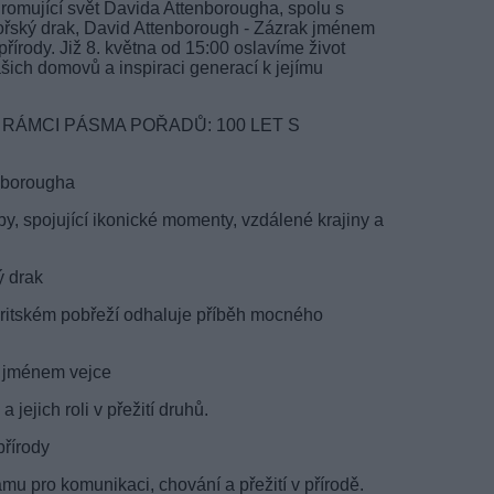
hromující svět Davida Attenborougha, spolu s
řský drak, David Attenborough - Zázrak jménem
řírody. Již 8. května od 15:00 oslavíme život
šich domovů a inspiraci generací k jejímu
RÁMCI PÁSMA POŘADŮ: 100 LET S
enborougha
by, spojující ikonické momenty, vzdálené krajiny a
ý drak
 britském pobřeží odhaluje příběh mocného
k jménem vejce
 jejich roli v přežití druhů.
přírody
u pro komunikaci, chování a přežití v přírodě.