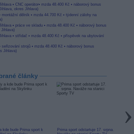
 Jihlava • CNC operátor• mzda 48.400 Kč • náborový bonus
ihlava, okres Jihlava)
 • montážní dělník • mzda 44.700 Kč • týdenní zálohy na
a)
 Jihlava • práce ve skladu • mzda 48.400 Kč • náborový bonus
 Jihlava)
Jihlava • střídač • mzda 48.400 Kč • příspěvek na ubytování
• seřizování strojů • mzda 48.400 Kč • náborový bonus
s Jihlava)
brané články
a kde bude Prima sport k
Prima sport odstartuje 17. srpna.
Prima 