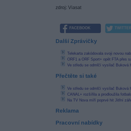
zdroj: Viasat
FACEBOOK
TWITTE
Další Zprávičky
Telekarta zakódovala svoji novou na
ORF1 a ORF Sport+ opět FTA přes sat
Ve středu se odmlčí vysílač Buková 
Přečtěte si také
Ve středu se odmlčí vysílač Buková 
CANAL+ rozšířila a prodloužila fotbal
Na TV Nova míří poprvé hit Jitřní zář
Reklama
Pracovní nabídky