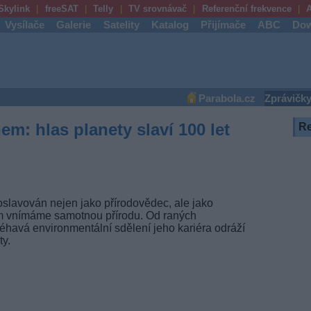
Skylink
freeSAT
Telly
TV srovnávač
Referenční frekvence
A
Vysílače
Galerie
Satelity
Katalog
Přijímače
ABC
Dow
Parabola.cz
Zprávičk
em: hlas planety slaví 100 let
R
 oslavován nejen jako přírodovědec, ale jako
ým vnímáme samotnou přírodu. Od raných
léhavá environmentální sdělení jeho kariéra odráží
y.