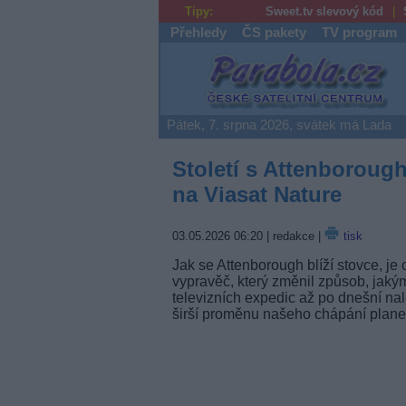
Tipy:
Sweet.tv slevový kód
Přehledy
ČS pakety
TV program
Parabola.cz
Pátek, 7. srpna 2026, svátek má Lada
Století s Attenborough
na Viasat Nature
03.05.2026 06:20
| redakce |
tisk
Jak se Attenborough blíží stovce, je
vypravěč, který změnil způsob, jak
televizních expedic až po dnešní na
širší proměnu našeho chápání planet