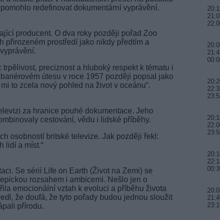
eré pomohlo redefinovat dokumentární vyprávění.
20:1
21:0
22:0
ající producent. O dva roky později pořad Zoo
ich přirozeném prostředí jako nikdy předtím a
20:0
 vyprávění.
21:4
00:
 trpělivost, preciznost a hluboký respekt k tématu i
 bariérovém útesu v roce 1957 později popsal jako
20:2
o mi to zcela nový pohled na život v oceánu“.
22:3
23:5
televizi za hranice pouhé dokumentace. Jeho
20:1
ombinovaly cestování, vědu i lidské příběhy.
22:0
23:5
ch osobností britské televize. Jak později řekl:
 lidí a míst.“
20:
22:1
00:3
aci. Se sérií Life on Earth (Život na Zemi) se
ě epickou rozsahem i ambicemi. Nešlo jen o
ila emocionální vztah k evoluci a příběhu života
20:0
dl, že doufá, že tyto pořady budou jednou sloužit
21:4
23:
pali přírodu.