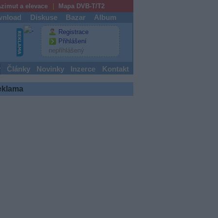
zimut a elevace
Mapa DVB-T/T2
nload
Diskuse
Bazar
Album
Registrace
Přihlášení
nepřihlášený
y
Články
Novinky
Inzerce
Kontakt
eklama