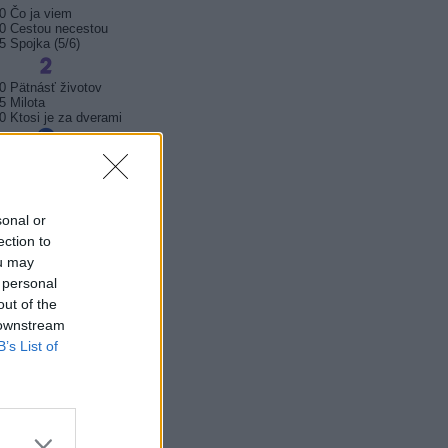
0 Čo ja viem
0 Cestou necestou
5 Spojka (5/6)
0 Pätnásť životov
5 Milota
0 Ktosi je za dverami
0 Kukučka (25)
0 Kukučka (26)
0 Rodinné prípady
sonal or
0 Svatba upírů
ection to
5 Dr. Dokonalý (15)
ou may
0 Medicopter 117 (76)
 personal
out of the
 downstream
B’s List of