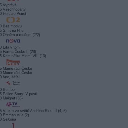
5 Vyprávěj
5 Všechnopárty
0 Hercule Poirot
0 Bez motivu
5 Smrt na Nilu
00 Ohněm a mečem (2/2)
0 Lítá v tom
5 Farma Česko II (28)
5 Kriminálka Miami VIII (13)
5 Máme rádi Česko
0 Máme rádi Česko
0 Ano, šéfe!
10 Bomber
5 Police Story: V pasti
0 Maigret (36)
5 Vítejte ve světě Andrého Rieu III (4, 5)
0 Emmanuella (2)
10 SeXoňa