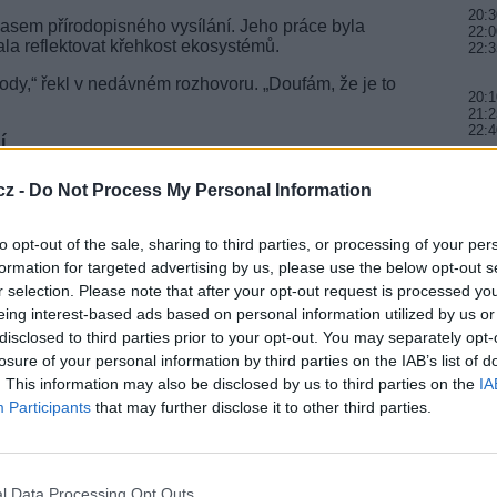
20:3
 hlasem přírodopisného vysílání. Jeho práce byla
22:0
ala reflektovat křehkost ekosystémů.
22:3
ody,“ řekl v nedávném rozhovoru. „Doufám, že je to
20:1
21:2
22:4
í
al měnit. Úžas zůstal, ale přibyla naléhavost. Po
20:3
 přírody, začal klást těžší otázku: co se stane, když
cz -
Do Not Process My Personal Information
21:3
ěnují klimatické změně, ztrátě biotopů i jejich
22:3
to opt-out of the sale, sharing to third parties, or processing of your per
20:2
formation for targeted advertising by us, please use the below opt-out s
a aktivisty spojily. Attenborough se stal jedním z
22:2
r selection. Please note that after your opt-out request is processed y
23:3
 životního prostředí. Jeho poselství však nikdy
eing interest-based ads based on personal information utilized by us or
rácet naději... Kdykoli jsme dali přírodě prostor k
disclosed to third parties prior to your opt-out. You may separately opt-
losure of your personal information by third parties on the IAB’s list of
. This information may also be disclosed by us to third parties on the
IA
 dále zesílilo. Projekty jako A Life on Our Planet
Participants
that may further disclose it to other third parties.
lanetě) působí zároveň jako osobní reflexe i
uálnější než kdy dřív.
l Data Processing Opt Outs