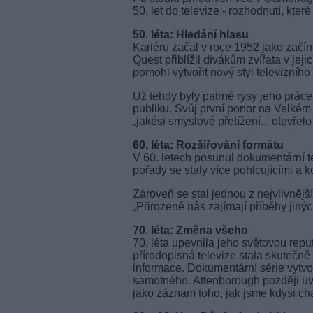
50. let do televize - rozhodnutí, kt
50. léta: Hledání hlasu
Kariéru začal v roce 1952 jako začín
Quest přiblížil divákům zvířata v jej
pomohl vytvořit nový styl televizního
Už tehdy byly patrné rysy jeho práce:
publiku. Svůj první ponor na Velkém
„jakési smyslové přetížení... otevřel
60. léta: Rozšiřování formátu
V 60. letech posunul dokumentární 
pořady se staly více pohlcujícími a k
Zároveň se stal jednou z nejvlivnější
„Přirozeně nás zajímají příběhy jiných
70. léta: Změna všeho
70. léta upevnila jeho světovou reput
přírodopisná televize stala skutečn
informace. Dokumentární série vytvoř
samotného. Attenborough později uve
jako záznam toho, jak jsme kdysi chá