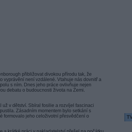
nborough přibližovat divokou přírodu tak, že
 vyprávění není vzdálené. Vtahuje nás dovnitř a
spolu s ním. Dnes jeho práce ovlivňuje nejen
tovou debatu o budoucnosti života na Zemi.
ž v dětství. Sbíral fosilie a rozvíjel fascinaci
opustila. Zásadním momentem bylo setkání s
 formovalo jeho celoživotní přesvědčení o
TV
 a krátké práci v nakladatelství přešel na počátku