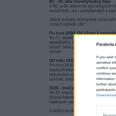
80. - 90. léta: Důvěryhodný hlas
V 80. a 90. letech se stal určujícím
rozsáhlejší, ale i zamyšlenější a zač
„Silně vnímám nesmyslné ničení přír
z mých pořadů cítit.“
Po roce 2000: Od úžasu k varován
Ve 21. století se tón jeho tvorby zač
desetiletích, kdy vedl diváky k obdivu
Parabola.
zmizí? Jeho pozdější filmy se přímo v
ničení.
If you wish 
Od roku 2010: Obhájce přírody
sensitive in
Po roce 2010 se jeho role vysílatele 
confirm you
nejdůvěryhodnějších hlasů v otázkách
continue se
nebylo bez naděje: „Neměli bychom zt
information 
obnově, dokázala se zotavit.“
further disc
2020 - současnost: Hlas planety
participants
Ve 20. letech 21. století jeho sdělení
Downstream 
(David Attenborough: Život na naší p
naléhavé varování.
S blížící se stovkou je jeho odkaz akt
Persona