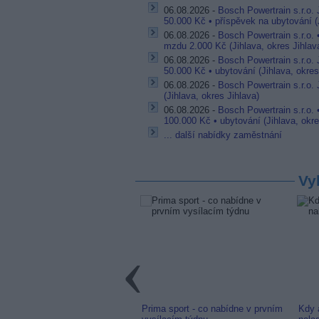
06.08.2026 -
Bosch Powertrain s.r.o.
50.000 Kč • příspěvek na ubytování (J
06.08.2026 -
Bosch Powertrain s.r.o.
mzdu 2.000 Kč (Jihlava, okres Jihlav
06.08.2026 -
Bosch Powertrain s.r.o.
50.000 Kč • ubytování (Jihlava, okres
06.08.2026 -
Bosch Powertrain s.r.o. 
(Jihlava, okres Jihlava)
06.08.2026 -
Bosch Powertrain s.r.o. 
100.000 Kč • ubytování (Jihlava, okre
... další nabídky zaměstnání
Vy
link: Slovenská TV8 (TV
Prima sport - co nabídne v prvním
Kdy 