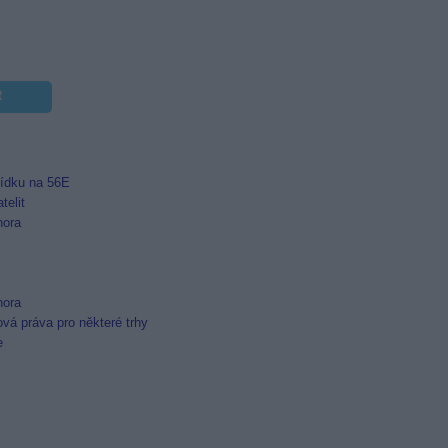
R
bídku na 56E
elit
hora
hora
ová práva pro některé trhy
e