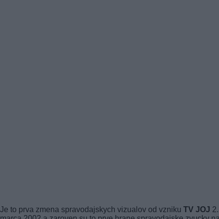
Je to prva zmena spravodajskych vizualov od vzniku
TV JOJ
2.
marca 2002 a zaroven su to prve hrane spravodajske zvucky n