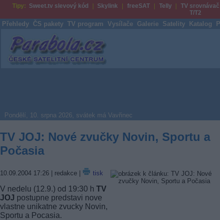
Tipy:
Sweet.tv slevový kód
Skylink
freeSAT
Telly
TV srovnávač
T/T2
Přehledy
ČS pakety
TV program
Vysílače
Galerie
Satelity
Katalog
P
Parabola.cz
Pondělí, 10. srpna 2026, svátek má Vavřinec
TV JOJ: Nové zvučky Novin, Sportu a
Počasia
10.09.2004 17:26
| redakce |
tisk
V nedelu (12.9.) od 19:30 h
TV
JOJ
postupne predstavi nove
vlastne unikatne zvucky Novin,
Sportu a Pocasia.