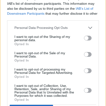
IAB’s list of downstream participants. This information may
also be disclosed by us to third parties on the
IAB’s List of
Downstream Participants
that may further disclose it to other
Prima sport - co nabídne v prvním
Kdy a kde bude Prima sport k
third parties.
vysílacím týdnu
naladění na Skylinku
Personal Data Processing Opt Outs
I want to opt-out of the Sharing of my
personal data.
Opted In
I want to opt-out of the Sale of my
Personal Data.
Opted In
I want to opt-out of processing my
Personal Data for Targeted Advertising.
Opted In
Parabola.cz
- web o satelitní, terestrické a kabelové televizi, © 2000–202
•
O webu parabola.cz
•
O souborech cookies
•
Inzerce
•
Kontakt
I want to opt-out of Collection, Use,
•
Dovolená u moře
•
Bazény
Retention, Sale, and/or Sharing of my
Personal Data that Is Unrelated with the
Purposes for which it was collected.
Opted In