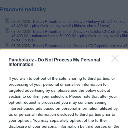
Pracovní nabídky
07.08.2026 -
Bosch Powertrain s.r.o. Jihlava • linkový střídač • mzda
48.400 Kč • příspěvek na ubytování (Jihlava, okres Jihlava)
07.08.2026 -
Bosch Powertrain s.r.o. Jihlava • obsluha CNC strojů • 
48.400 Kč • náborový bonus 50.000 Kč • příspěvek na ubytování (Jihl
okres Jihlava)
06.08.2026 -
Bosch Powertrain s.r.o. Jihlava • CNC operátor• mzda 48
Kč • náborový bonus 50.000 Kč • příspěvek na ubytování (Jihlava, ok
Jihlava)
Parabola.cz -
Do Not Process My Personal
06.08.2026 -
Bosch Powertrain s.r.o. • montážní dělník • mzda 44.700
Information
týdenní zálohy na mzdu 2.000 Kč (Jihlava, okres Jihlava)
06.08.2026 -
Bosch Powertrain s.r.o. Jihlava • práce ve skladu • mzda
48.400 Kč • náborový bonus 50.000 Kč • ubytování (Jihlava, okres Jih
If you wish to opt-out of the sale, sharing to third parties, or
... další nabídky zaměstnání
processing of your personal or sensitive information for
targeted advertising by us, please use the below opt-out
section to confirm your selection. Please note that after your
Vybrané články
opt-out request is processed you may continue seeing
interest-based ads based on personal information utilized by
us or personal information disclosed to third parties prior to
your opt-out. You may separately opt-out of the further
disclosure of your personal information by third parties on the