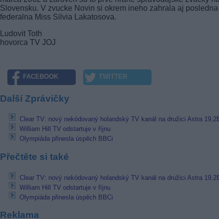
Slovensku. V zvucke Novin si okrem ineho zahrala aj posledna
federalna Miss Silvia Lakatosova.
Ludovit Toth
hovorca TV JOJ
FACEBOOK
TWITTER
Další Zprávičky
Clear TV: nový nekódovaný holandský TV kanál na družici Astra 19,2
William Hill TV odstartuje v říjnu
Olympiáda přinesla úspěch BBCi
Přečtěte si také
Clear TV: nový nekódovaný holandský TV kanál na družici Astra 19,2
William Hill TV odstartuje v říjnu
Olympiáda přinesla úspěch BBCi
Reklama