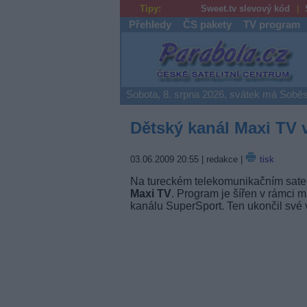
Tipy:
Sweet.tv slevový kód
Přehledy
ČS pakety
TV program
Parabola.cz
Sobota, 8. srpna 2026, svátek má Soběs
Dětský kanál Maxi TV 
03.06.2009 20:55
| redakce |
tisk
Na tureckém telekomunikačním sate
Maxi TV
. Program je šířen v rámci 
kanálu SuperSport. Ten ukončil své v