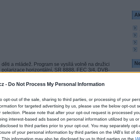
Ak
Ne
 děti a mládež. Program se vysílá volně na družici
 polarizace horizontální, SR 8888, FEC 3/4, DVB-
o PID 710. Pro příjem postačí parabola o průměru
cz -
Do Not Process My Personal Information
2E
to opt-out of the sale, sharing to third parties, or processing of your per
formation for targeted advertising by us, please use the below opt-out s
 filmový kanál Cine 5, hudební a zábavní turecké
r selection. Please note that after your opt-out request is processed y
eing interest-based ads based on personal information utilized by us or
anál
Cine 5
do turecké
pay-tv
platformy Digiturk na
disclosed to third parties prior to your opt-out. You may separately opt-
je zde kódován systémy Irdeto 2 a CryptoWorks.
losure of your personal information by third parties on the IAB’s list of
. This information may also be disclosed by us to third parties on the
IA