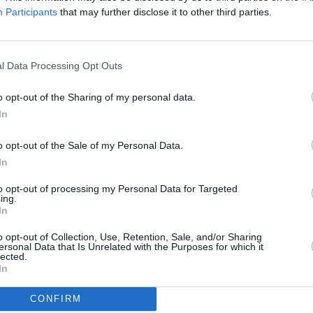
Participants
that may further disclose it to other third parties.
R
To
l Data Processing Opt Outs
o opt-out of the Sharing of my personal data.
í na 5W
In
ici 90E
o opt-out of the Sale of my Personal Data.
In
í na 5W
to opt-out of processing my Personal Data for Targeted
ing.
pozice 39E
In
o opt-out of Collection, Use, Retention, Sale, and/or Sharing
ersonal Data that Is Unrelated with the Purposes for which it
TV
lected.
In
Jihlava • linkový střídač • mzda 48.400 Kč • příspěvek na
CONFIRM
20:0
 Jihlava • obsluha CNC strojů • mzda 48.400 Kč • náborový
21:2