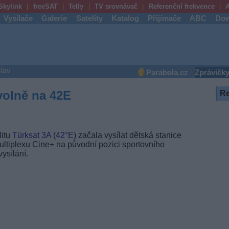
Skylink
freeSAT
Telly
TV srovnávač
Referenční frekvence
A
Vysílače
Galerie
Satelity
Katalog
Přijímače
ABC
Dow
lav
Parabola.cz
Zprávičk
volně na 42E
R
litu
Türksat 3A
(
42°E
) začala vysílat dětská stanice
multiplexu Cine+ na původní pozici sportovního
ysílání.