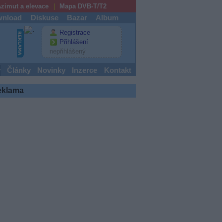
zimut a elevace
Mapa DVB-T/T2
nload
Diskuse
Bazar
Album
Registrace
Přihlášení
nepřihlášený
y
Články
Novinky
Inzerce
Kontakt
eklama