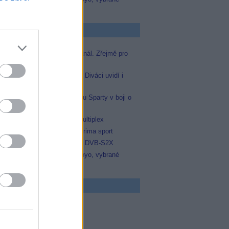
zápasy na TV Dajto
p Zprávičky
Skylink spustil nový Test kanál. Zřejmě pro
Prima sport
Oneplay zařadí Prima sport. Diváci uvidí i
zápas Sparty proti Lyonu
Prima sport odvysílá i odvetu Sparty v boji o
Ligu mistrů
Operátor Du převzal další multiplex
Antik TV potvrdil zařazení Prima sport
Televisa Networks přešla na DVB-S2X
Niké liga opět komplet na Voyo, vybrané
zápasy na TV Dajto
 program
5 Zázraky přírody
0 Chalupáři (4/11)