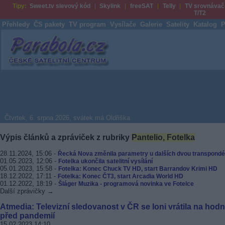
Tipy:
Sweet.tv slevový kód
Skylink
freeSAT
Telly
TV srovnávač
T/T2
Přehledy
ČS pakety
TV program
Vysílače
Galerie
Satelity
Katalog
P
Parabola.cz
Čtvrtek, 6. srpna 2026, svátek má Oldřiška
Výpis článků a zpráviček z rubriky
Pantelio, Fotelka
28.11.2024, 15:06 -
Řecká Nova změnila parametry u dalších dvou transpondé
01.05.2023, 12:06 -
Fotelka ukončila satelitní vysílání
05.01.2023, 15:58 -
Fotelka: Konec Chuck TV HD, start Barrandov Krimi HD
18.12.2022, 17:11 -
Fotelka: Konec ČT3, start Arcadia World HD
01.12.2022, 18:19 -
Šláger Muzika - programová novinka ve Fotelce
Další zprávičky →
Atmedia: Televizní sledovanost v ČR se loni vrátila na hod
před pandemií
15.02.2023 14:10