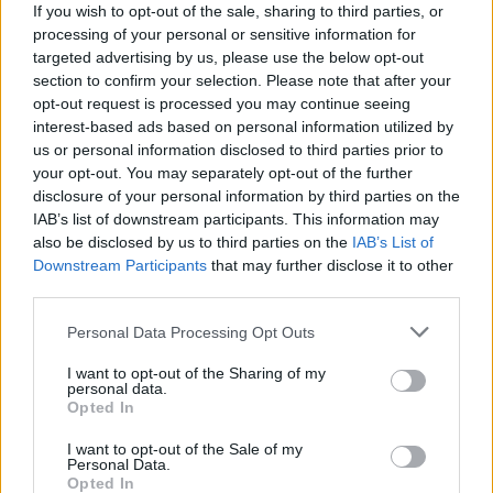
HD a prodlužuje volné vysílání jedné stanice.
If you wish to opt-out of the sale, sharing to third parties, or
processing of your personal or sensitive information for
Odstartoval první kanál pro Romy - TV Romana. Dočasně j
FTA
targeted advertising by us, please use the below opt-out
03.04.2019 20:21
section to confirm your selection. Please note that after your
Ze satelitu je možné přijímat zkušební vysílání první
opt-out request is processed you may continue seeing
slovenské televizní stanice určené pro romskou komunitu s
názvem TV Romana. Vysílání je přechodně šířeno
interest-based ads based on personal information utilized by
nekódovaně (FTA) a je proto dostupné pro všechny diváky
us or personal information disclosed to third parties prior to
volně vysílaných programů.
your opt-out. You may separately opt-out of the further
Satelitní HD přijímač PANACCESS MAGNET-TV COMBO
disclosure of your personal information by third parties on the
01.12.2018 05:55
IAB’s list of downstream participants. This information may
Recenze seznamuje čtenáře s dalším zařízením pro příjem
also be disclosed by us to third parties on the
IAB’s List of
nové satelitní televize Magnet TV, která je šířena pomocí white
label platformy Pantelio na družici Hispasat na pozici 30°
Downstream Participants
that may further disclose it to other
západně. Pro příjem Magnet TV...
third parties.
Představujeme: CA modul pro satelitní televizi Magnet TV
10.11.2018 04:44
Personal Data Processing Opt Outs
Recenze představuje první zařízení pro příjem nové satelitní
televize Magnet TV a to dekódovací modul Panaccess. V
I want to opt-out of the Sharing of my
dalších recenzích se seznámíme se satelitním UHD
personal data.
COMBO přijímačem s vestavěným dekodérem Panaccess a
Opted In
představíme si také vhodné...
Magnet TV s kanály skupiny Discovery v HD
I want to opt-out of the Sale of my
Personal Data.
22.10.2018 09:49
Jak již server parabola.cz informoval, v rámci satelitní
Opted In