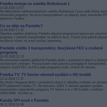
Fotelka testuje na satelitu Belintersat 1
14.04.2020 12:57
Na běloruském telekomunikačním satelitu Belintersat 1 jsou opět šířeny čes
slovenské programy. Na dvou transpondérech se objevily testy slovenské D
platformy Fotelka.
Co se děje na Pantelio?
11.04.2020 17:25
Operátor satelitní platformy Pantelio připravil programové pozice pro všechny
programy z jednoho transpondéru na dalších dvou. Pozice jsou patrně přípra
na přesun stanic na nové vysílací parametry.
Pantelio vrátilo 3 transpondéry. Navýšené FEC a zrušené
programy
10.03.2020 21:15
Na slovenské satelitní platformě Pantelio došlo v posledních dnech a týdnec
významným změnám. Provozovatel vrátil polovinu pronajatých transpondérů.
zbylých zvýšil FEC na 5/6 a řadu programů zrušil, včetně 4K obsahu.
Fotelka TV: TV Senior obnovil vysílání v HD kvalitě
13.11.2019 17:37
Na družici Hispasat došlo v posledních dnech k několika změnám ve sloven
DTH platformě Fotelka TV. Na frekvenci 11851 V obnovil operátor vysílání
slovenského regionálního programu TV Senior a to v HD kvalitě v rozlišení
1920x1080i. Vysílání je...
Kanály SPI nově v Pantelio
09.11.2019 15:38