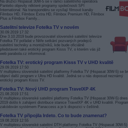
Na družici Hispasat 30W-5 se v rámci satelitního operátora
Pantelio objevily některé programy společnosti SPI
International. Na transpondéru se vysílají filmové kanály
Filmbox HD, Filmbox Extra HD, Filmbox Premium HD, Filmbox
Plus a Filmbox Family...
Satelitní televize Fotelka TV v novém
30.09.2019 17:32
Dne 3.10.2019 bude provozovatel slovenské satelitní televize
Fotelka TV pořádat v Nitře setkání pozvaných prodejců
satelitní techniky a montážníků, kde bude oficiálně
představen také erotický program Kisss TV, o kterém vás již
web parabola.cz informoval.
Fotelka TV: erotický program Kisss TV v UHD kvalitě
29.09.2019 17:50
V multiplexu slovenské satelitní platformy Fotelka TV (Hispasat 30W-5) se b
objeví další program v Ultra HD kvalitě. Jedná se u nás doposud neznámý
erotický program Kisss TV.
Fotelka TV: Nový UHD program TravelXP 4K
21.08.2019 17:51
V multiplexu slovenské satelitní platformy Fotelka TV (Hispasat 30W-5) dnes
2019 došlo k zahájení distribuce stanice TravelXP 4K v UHD kvalitě. Progra
zakódován systémem Panaccess a je k dispozici v češtině.
Fotelka TV připojila Irdeto. Co to bude znamenat?
19.08.2019 12:55
V multiplexu slovenské satelitní DTH platformy Fotelka TV (Hispasat 30W-5)