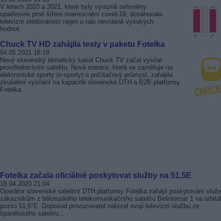
V letech 2020 a 2021, které byly výrazně ovlivněny
opatřeními proti šíření onemocnění covid-19, dosahovala
televizní sledovanost nejen u nás nevídaně vysokých
hodnot.
Chuck TV HD zahájila testy v paketu Fotelka
04.05.2021 18:18
Nový slovenský tématický kanál Chuck TV začal vysílat
prostřednictvím satelitu. Nová stanice, která se zaměřuje na
elektronické sporty (e-sporty) a počítačový průmysl, zahájila
zkušební vysílání na kapacitě slovenské DTH a B2B platformy
Fotelka.
Fotelka začala oficiálně poskytovat služby na 51,5E
18.04.2020 21:04
Operátor slovenské satelitní DTH platformy Fotelka zahájil poskytování služ
zákazníkům z běloruského telekomunikačního satelitu Belintersat 1 na orbitá
pozici 51,5°E. Doposud provozovatel nabízel svoji televizní službu ze
španělského satelitu...