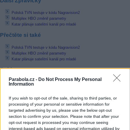
Další Zprávičky
Polská TVN testuje v kódu Nagravision2
Multiplex HBO změnil parametry
Katar plánuje satelitní kanál pro mladé
Přečtěte si také
Polská TVN testuje v kódu Nagravision2
Multiplex HBO změnil parametry
Katar plánuje satelitní kanál pro mladé
Reklama
Parabola.cz -
Do Not Process My Personal
Pracovní nabídky
Information
07.08.2026 -
Bosch Powertrain s.r.o. Jihlava • linkový střídač • mzda
If you wish to opt-out of the sale, sharing to third parties, or
48.400 Kč • příspěvek na ubytování (Jihlava, okres Jihlava)
processing of your personal or sensitive information for
07.08.2026 -
Bosch Powertrain s.r.o. Jihlava • obsluha CNC strojů • 
48.400 Kč • náborový bonus 50.000 Kč • příspěvek na ubytování (Jihl
targeted advertising by us, please use the below opt-out
okres Jihlava)
section to confirm your selection. Please note that after your
07.08.2026 -
Specialista pro elektronická zařízení údržby (m/ž) (tř. Vá
opt-out request is processed you may continue seeing
Klementa 869, Mladá Boleslav II)
interest-based ads based on personal information utilized by
06.08.2026 -
Bosch Powertrain s.r.o. Jihlava • CNC operátor• mzda 48