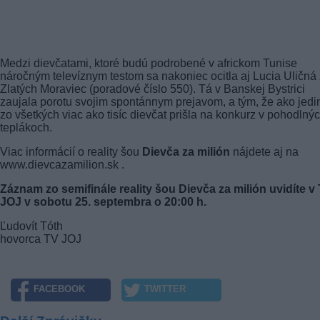
Medzi dievčatami, ktoré budú podrobené v africkom Tunise
náročným televíznym testom sa nakoniec ocitla aj Lucia Uličná
Zlatých Moraviec (poradové číslo 550). Tá v Banskej Bystrici
zaujala porotu svojim spontánnym prejavom, a tým, že ako jedi
zo všetkých viac ako tisíc dievčat prišla na konkurz v pohodlný
teplákoch.
Viac informácií o reality šou
Dievča za milión
nájdete aj na
www.dievcazamilion.sk .
Záznam zo semifinále reality šou Dievča za milión uvidíte v
JOJ v sobotu 25. septembra o 20:00 h.
Ľudovít Tóth
hovorca TV JOJ
FACEBOOK
TWITTER