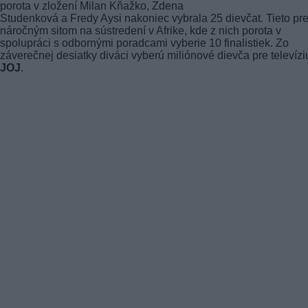
porota v zložení Milan Kňažko, Zdena
Studenková a Fredy Aysi nakoniec vybrala 25 dievčat. Tieto pr
náročným sitom na sústredení v Afrike, kde z nich porota v
spolupráci s odbornými poradcami vyberie 10 finalistiek. Zo
záverečnej desiatky diváci vyberú miliónové dievča pre televízi
JOJ
.