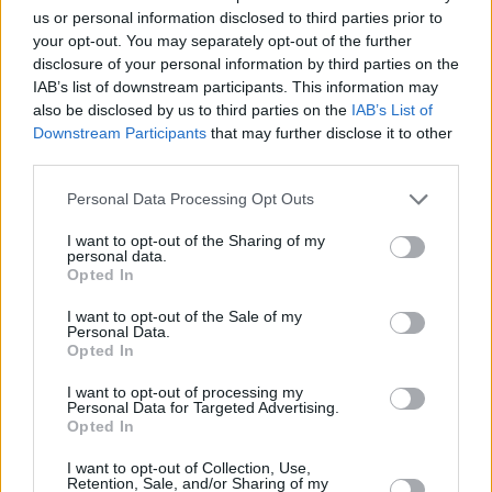
Kč • náborový bonus 50.000 Kč • příspěvek na ubytování (Jihlava, ok
us or personal information disclosed to third parties prior to
Jihlava)
your opt-out. You may separately opt-out of the further
06.08.2026 -
Bosch Powertrain s.r.o. • montážní dělník • mzda 44.700
disclosure of your personal information by third parties on the
týdenní zálohy na mzdu 2.000 Kč (Jihlava, okres Jihlava)
IAB’s list of downstream participants. This information may
... další nabídky zaměstnání
also be disclosed by us to third parties on the
IAB’s List of
Downstream Participants
that may further disclose it to other
Vybrané články
third parties.
Personal Data Processing Opt Outs
I want to opt-out of the Sharing of my
personal data.
Opted In
I want to opt-out of the Sale of my
Personal Data.
Opted In
Prima sport - co nabídne v prvním
Kdy a kde bude Prima sport k
vysílacím týdnu
naladění na Skylinku
I want to opt-out of processing my
Personal Data for Targeted Advertising.
Opted In
Parabola.cz
- web o satelitní, terestrické a kabelové televizi, © 2000–202
I want to opt-out of Collection, Use,
•
O webu parabola.cz
•
O souborech cookies
•
Inzerce
•
Kontakt
Retention, Sale, and/or Sharing of my
•
Dovolená u moře
•
Bazény