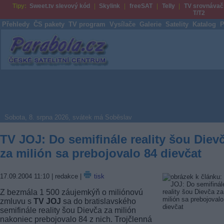
Tipy:
Sweet.tv slevový kód
Skylink
freeSAT
Telly
TV srovnávač
T/T2
Přehledy
ČS pakety
TV program
Vysílače
Galerie
Satelity
Katalog
P
Parabola.cz
Sobota, 8. srpna 2026, svátek má Soběslav
TV JOJ: Do semifinále reality šou Diev
za milión sa prebojovalo 84 dievčat
17.09.2004 11:10
| redakce |
tisk
Z bezmála 1 500 záujemkýň o miliónovú
zmluvu s
TV JOJ
sa do bratislavského
semifinále reality šou Dievča za milión
nakoniec prebojovalo 84 z nich. Trojčlenná