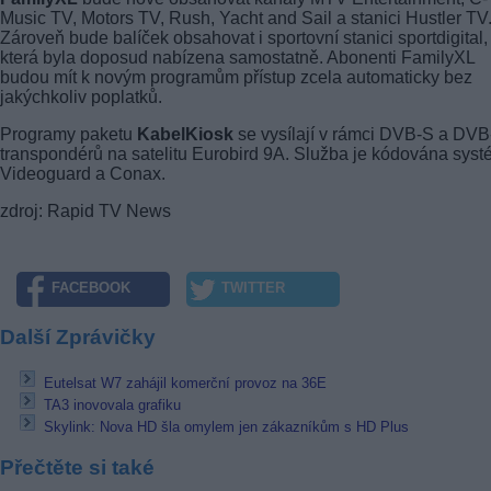
Music TV, Motors TV, Rush, Yacht and Sail a stanici Hustler TV
Zároveň bude balíček obsahovat i sportovní stanici sportdigital,
která byla doposud nabízena samostatně. Abonenti FamilyXL
budou mít k novým programům přístup zcela automaticky bez
jakýchkoliv poplatků.
Programy paketu
KabelKiosk
se vysílají v rámci DVB-S a DV
transpondérů na satelitu Eurobird 9A. Služba je kódována sys
Videoguard a Conax.
zdroj: Rapid TV News
FACEBOOK
TWITTER
Další Zprávičky
Eutelsat W7 zahájil komerční provoz na 36E
TA3 inovovala grafiku
Skylink: Nova HD šla omylem jen zákazníkům s HD Plus
Přečtěte si také