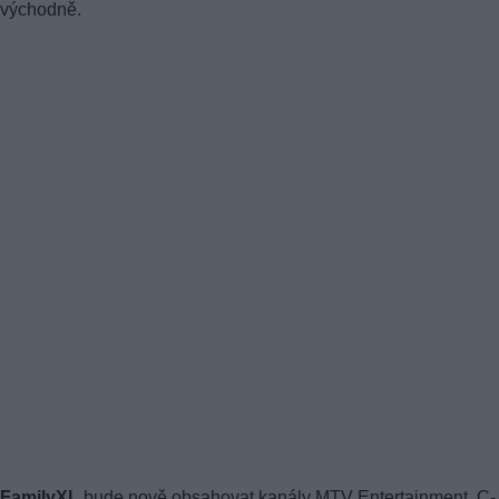
východně.
FamilyXL
bude nově obsahovat kanály MTV Entertainment, C-