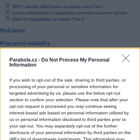
RRTV odmítla udělit licenci na českou verzi Film+
Licence Nickelodeon s upraveným územním rozsahem vysílání
Další tři transpondéry na satelitu Thor 6
Reklama
Pracovní nabídky
06.08.2026 -
Bosch Powertrain s.r.o. Jihlava • CNC operátor• mzda 48
Parabola.cz -
Do Not Process My Personal
Kč • náborový bonus 50.000 Kč • příspěvek na ubytování (Jihlava, ok
Information
Jihlava)
06.08.2026 -
Bosch Powertrain s.r.o. • montážní dělník • mzda 44.700
týdenní zálohy na mzdu 2.000 Kč (Jihlava, okres Jihlava)
If you wish to opt-out of the sale, sharing to third parties, or
06.08.2026 -
Bosch Powertrain s.r.o. Jihlava • práce ve skladu • mzda
processing of your personal or sensitive information for
48.400 Kč • náborový bonus 50.000 Kč • ubytování (Jihlava, okres Jih
targeted advertising by us, please use the below opt-out
06.08.2026 -
Bosch Powertrain s.r.o. Jihlava • střídač • mzda 48.400 
příspěvek na ubytování (Jihlava, okres Jihlava)
section to confirm your selection. Please note that after your
06.08.2026 -
Bosch Powertrain s.r.o. • seřizování strojů • mzda 48.400
opt-out request is processed you may continue seeing
náborový bonus 100.000 Kč • ubytování (Jihlava, okres Jihlava)
interest-based ads based on personal information utilized by
... další nabídky zaměstnání
us or personal information disclosed to third parties prior to
your opt-out. You may separately opt-out of the further
disclosure of your personal information by third parties on the
Vybrané články
IAB’s list of downstream participants. This information may