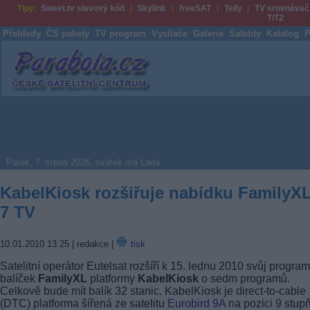
Tipy:
Sweet.tv slevový kód
Skylink
freeSAT
Telly
TV srovnávač
T/T2
Přehledy
ČS pakety
TV program
Vysílače
Galerie
Satelity
Katalog
P
Parabola.cz
Pátek, 7. srpna 2026, svátek má Lada
KabelKiosk rozšiřuje nabídku FamilyX
7 TV
10.01.2010 13:25
| redakce |
tisk
Satelitní operátor Eutelsat rozšíří k 15. lednu 2010 svůj progra
balíček
FamilyXL
platformy
KabelKiosk
o sedm programů.
Celkově bude mít balík 32 stanic. KabelKiosk je direct-to-cable
(DTC) platforma šířená ze satelitu
Eurobird 9A
na pozici 9 stup