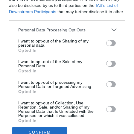
also be disclosed by us to third parties on the
IAB’s List of
Downstream Participants
that may further disclose it to other
third parties.
Personal Data Processing Opt Outs
I want to opt-out of the Sharing of my
personal data.
Prima sport - co nabídne v prvním
Kdy a kde bude Prima sport k
Opted In
vysílacím týdnu
naladění na Skylinku
I want to opt-out of the Sale of my
Personal Data.
Opted In
I want to opt-out of processing my
Personal Data for Targeted Advertising.
Opted In
Parabola.cz
- web o satelitní, terestrické a kabelové televizi, © 2000–202
•
O webu parabola.cz
•
O souborech cookies
•
Inzerce
•
Kontakt
I want to opt-out of Collection, Use,
•
Dovolená u moře
•
Bazény
Retention, Sale, and/or Sharing of my
Personal Data that Is Unrelated with the
Purposes for which it was collected.
Opted In
CONFIRM