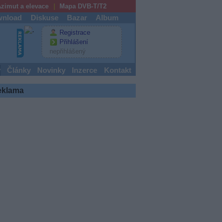
zimut a elevace
Mapa DVB-T/T2
nload
Diskuse
Bazar
Album
Registrace
Přihlášení
nepřihlášený
y
Články
Novinky
Inzerce
Kontakt
eklama