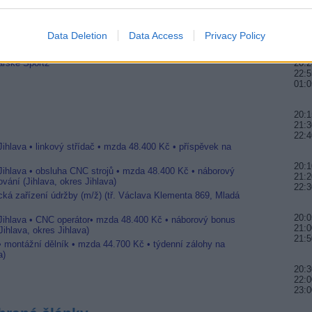
20:0
21:4
00:0
zi DigiSport
Data Deletion
Data Access
Privacy Policy
ila v Nagravision 2
arské Sport2
20:2
22:5
01:0
20:1
21:3
22:4
Jihlava • linkový střídač • mzda 48.400 Kč • příspěvek na
20:1
 Jihlava • obsluha CNC strojů • mzda 48.400 Kč • náborový
21:2
vání (Jihlava, okres Jihlava)
22:3
ická zařízení údržby (m/ž) (tř. Václava Klementa 869, Mladá
20:0
 Jihlava • CNC operátor• mzda 48.400 Kč • náborový bonus
21:0
ihlava, okres Jihlava)
21:
 • montážní dělník • mzda 44.700 Kč • týdenní zálohy na
a)
20:3
22:0
23:0