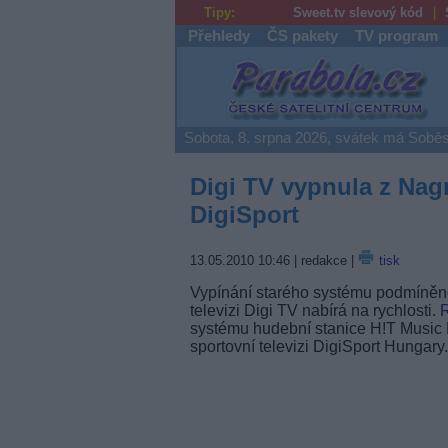
Tipy:
Sweet.tv slevový kód
Přehledy
ČS pakety
TV program
Parabola.cz
Sobota, 8. srpna 2026, svátek má Soběs
Digi TV vypnula z Nagr
DigiSport
13.05.2010 10:46
| redakce |
tisk
Vypínání starého systému podmíněnéh
televizi Digi TV nabírá na rychlosti.
systému hudební stanice H!T Music 
sportovní televizi DigiSport Hungary.