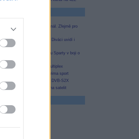
p Zprávičky
Skylink spustil nový Test kanál. Zřejmě pro
Prima sport
Oneplay zařadí Prima sport. Diváci uvidí i
zápas Sparty proti Lyonu
Prima sport odvysílá i odvetu Sparty v boji o
Ligu mistrů
Operátor Du převzal další multiplex
Antik TV potvrdil zařazení Prima sport
Televisa Networks přešla na DVB-S2X
Ukrajinská Super+ se vrací na satelit
 program
5 Zázraky přírody
0 Chalupáři (4/11)
5 Všechnopárty