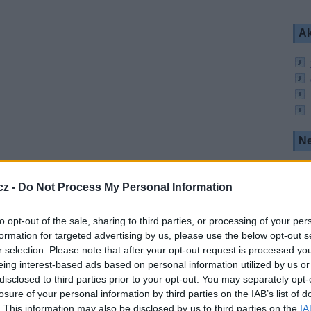
Ak
Ne
 kryptované systémem Nagra Media Access -
ision 4 (CAID 1880). Systém Nagravision 2 (CAID
cz -
Do Not Process My Personal Information
ozu.
to opt-out of the sale, sharing to third parties, or processing of your per
avision 2 svědčí o tom, že nejdále v přípravách na
 je provozovatel služby v Maďarsku. Ve starém
formation for targeted advertising by us, please use the below opt-out s
ých i maďarské programy Sport 1, Sport 2, Zone
r selection. Please note that after your opt-out request is processed y
 nabídky nejsou na starých kartách dostupné PPV
eing interest-based ads based on personal information utilized by us or
disclosed to third parties prior to your opt-out. You may separately opt-
losure of your personal information by third parties on the IAB’s list of
h střední a východní Evropy (včetně České
. This information may also be disclosed by us to third parties on the
IA
ů se vysílá společně pro několik teritórií, proto