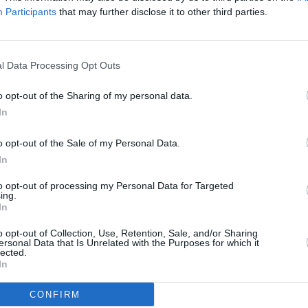
m na řadě mezinárodních stanicích.
Participants
that may further disclose it to other third parties.
To
a prolomený. Umožňuje neautorizovaný příjem
anční ztráty. Proto dochází k přechodu na nové
l Data Processing Opt Outs
gary a Music Channel Hungary:
o opt-out of the Sharing of my personal data.
 GHz, pol. H, SR 27500, FEC 3/4, DVB-S/QPSK
In
ary:
o opt-out of the Sale of my Personal Data.
7 GHz, pol. H, SR 27500, FEC 3/4, DVB-S/QPSK
In
to opt-out of processing my Personal Data for Targeted
ing.
R
In
TV
o opt-out of Collection, Use, Retention, Sale, and/or Sharing
ersonal Data that Is Unrelated with the Purposes for which it
lected.
á na ně nebude mít peníze
In
20:0
a 19,2E
21:2
zi DigiSport
22:0
CONFIRM