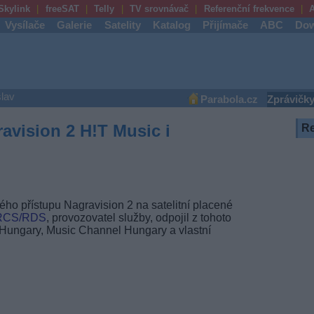
Skylink
freeSAT
Telly
TV srovnávač
Referenční frekvence
A
Vysílače
Galerie
Satelity
Katalog
Přijímače
ABC
Dow
lav
Parabola.cz
Zprávičk
avision 2 H!T Music i
R
o přístupu Nagravision 2 na satelitní placené
RCS/RDS
, provozovatel služby, odpojil z tohoto
Hungary, Music Channel Hungary a vlastní