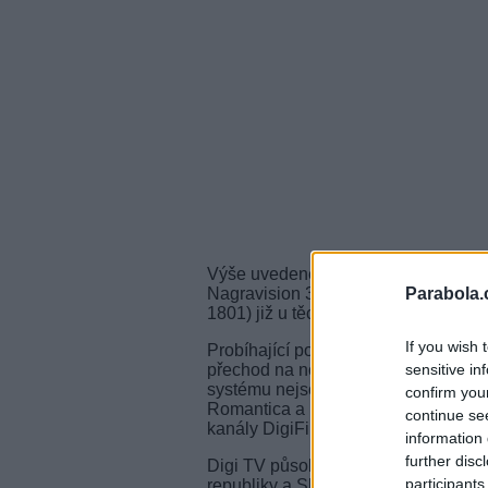
Výše uvedené tři stanice jsou nyní
Nagravision 3 (
CAID
1802) a Nagrav
Parabola.
1801) již u těchto stanic není v prov
If you wish 
Probíhající postup v odpojování Nagr
přechod na novější karty a kódování
sensitive in
systému nejsou šířeny vedle zmíněn
confirm you
Romantica a Movies 24. Z rumunské
continue se
kanály DigiFilm 1 a DigiFilm 2.
information 
further disc
Digi TV působí celkem v šesti zemíc
participants
republiky a Slovenska). Řada program