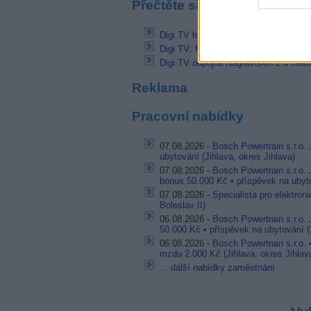
Přečtěte si také
Digi TV hledá zaměstnance pro televi
Digi TV: Maďarská verze Sport1 skonč
Digi TV odpojila Nagravision 2 u maď
Reklama
Pracovní nabídky
07.08.2026 -
Bosch Powertrain s.r.o. 
ubytování (Jihlava, okres Jihlava)
07.08.2026 -
Bosch Powertrain s.r.o.
bonus 50.000 Kč • příspěvek na ubyto
07.08.2026 -
Specialista pro elektron
Boleslav II)
06.08.2026 -
Bosch Powertrain s.r.o.
50.000 Kč • příspěvek na ubytování (J
06.08.2026 -
Bosch Powertrain s.r.o.
mzdu 2.000 Kč (Jihlava, okres Jihlav
... další nabídky zaměstnání