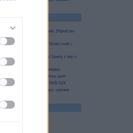
zápasy na TV Dajto
p Zprávičky
Skylink spustil nový Test kanál. Zřejmě pro
Prima sport
Oneplay zařadí Prima sport. Diváci uvidí i
zápas Sparty proti Lyonu
Prima sport odvysílá i odvetu Sparty v boji o
Ligu mistrů
Operátor Du převzal další multiplex
Antik TV potvrdil zařazení Prima sport
Televisa Networks přešla na DVB-S2X
Niké liga opět komplet na Voyo, vybrané
zápasy na TV Dajto
 program
5 Zázraky přírody
0 Chalupáři (4/11)