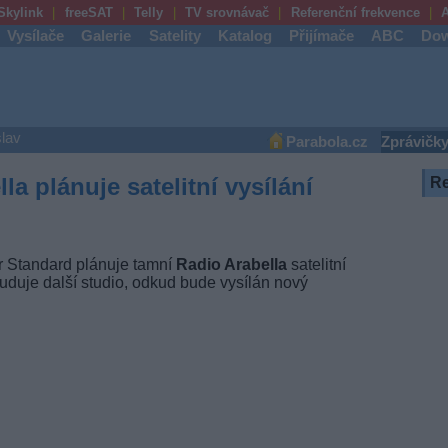
Skylink
freeSAT
Telly
TV srovnávač
Referenční frekvence
A
Vysílače
Galerie
Satelity
Katalog
Přijímače
ABC
Dow
lav
Parabola.cz
Zprávičk
a plánuje satelitní vysílání
R
r Standard plánuje tamní
Radio Arabella
satelitní
buduje další studio, odkud bude vysílán nový