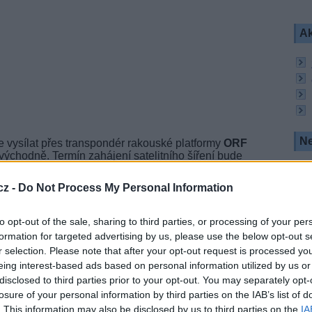
Ak
Ne
 vysílat přes transpondér rakouské platformy
ORF
 východně. Termín zahájení satelitního šíření bude
cz -
Do Not Process My Personal Information
R
to opt-out of the sale, sharing to third parties, or processing of your per
formation for targeted advertising by us, please use the below opt-out s
r selection. Please note that after your opt-out request is processed y
eing interest-based ads based on personal information utilized by us or
ion 2
disclosed to third parties prior to your opt-out. You may separately opt-
ání na satelitu
losure of your personal information by third parties on the IAB’s list of
on
. This information may also be disclosed by us to third parties on the
IA