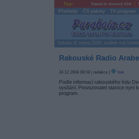
Tipy:
Sweet.tv slevový kód
Přehledy
ČS pakety
TV program
Parabola.cz
Sobota, 8. srpna 2026, svátek má Soběs
Rakouské Radio Arabell
24.12.2004 09:59
| redakce |
tisk
Podle informací rakouského listu De
vysílání. Provozovatel stanice nyní 
program.