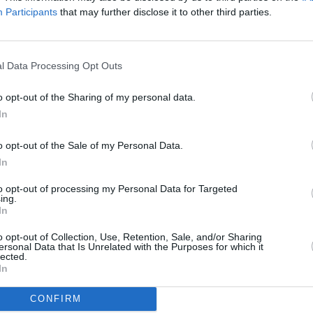
Participants
that may further disclose it to other third parties.
To
ion 2
ání na satelitu
l Data Processing Opt Outs
on
o opt-out of the Sharing of my personal data.
In
o opt-out of the Sale of my Personal Data.
Jihlava • linkový střídač • mzda 48.400 Kč • příspěvek na
In
 Jihlava • obsluha CNC strojů • mzda 48.400 Kč • náborový
to opt-out of processing my Personal Data for Targeted
vání (Jihlava, okres Jihlava)
ing.
ická zařízení údržby (m/ž) (tř. Václava Klementa 869, Mladá
In
 Jihlava • CNC operátor• mzda 48.400 Kč • náborový bonus
o opt-out of Collection, Use, Retention, Sale, and/or Sharing
ihlava, okres Jihlava)
ersonal Data that Is Unrelated with the Purposes for which it
TV
lected.
 • montážní dělník • mzda 44.700 Kč • týdenní zálohy na
In
a)
CONFIRM
20:0
21:2