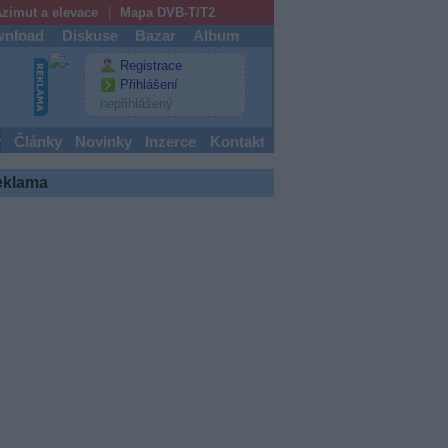
zimut a elevace
Mapa DVB-T/T2
nload
Diskuse
Bazar
Album
Registrace
Přihlášení
nepřihlášený
y
Články
Novinky
Inzerce
Kontakt
eklama