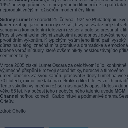
1957 udržuje průměr více než jednoho filmu ročně, a patří tak k
nejproduktivnějším režisérům moderní éry filmu.
Sidney Lumet
se narodil 25. června 1924 ve Philadelphii. Svo
kariéru zahájil jako pomocný režisér, brzy se však z něj stal vel
schopný a kompetentní televizní režisér a poté se přesunul k fil
Proslul svými technickými znalostmi a schopností dovést herce
prvotřídním výkonům. K typickým rysům jeho filmů patří vysoký
důraz na dialog, značná míra promluv a dramatické a emocioná
laděné verbální duely, které ovšem nikdy nesklouzávají do příli
sentimentality.
V roce 2005 získal Lumet Oscara za celoživotní dílo, konkrétně
výjimečné přispění k rozvoji scenáristiky, herectví a filmového
umění obecně. Za svou kariéru pracoval Sidney Lumet na více
70 titulech, mimo jiné také na několika dílech televizních pořad
Tento vskutku výjimečný režisér nás navždy opustil letos v dub
věku 86 let. Na počest jeho neobyčejného talentu uvede
MGM
Channel
hořkou komedii Garbo mluví a podmanivé drama Ses
Orfeův.
zdroj: Chello