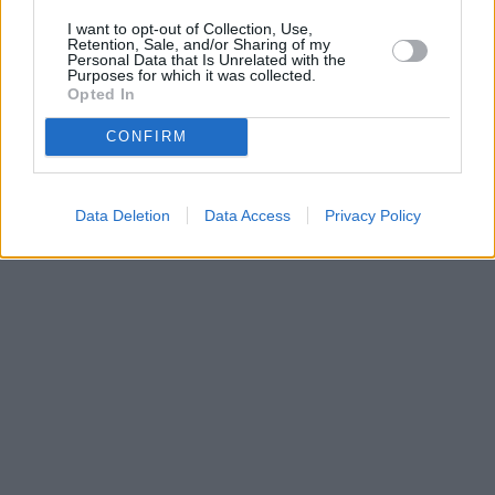
Parabola.cz
- web o satelitní, terestrické a kabelové televizi, © 2000–202
I want to opt-out of Collection, Use,
•
O webu parabola.cz
•
O souborech cookies
•
Inzerce
•
Kontakt
Retention, Sale, and/or Sharing of my
•
Dovolená u moře
•
Bazény
Personal Data that Is Unrelated with the
Purposes for which it was collected.
Opted In
CONFIRM
Data Deletion
Data Access
Privacy Policy