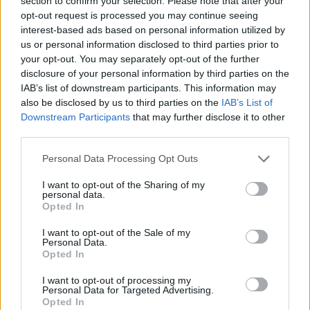
section to confirm your selection. Please note that after your
07.08.2026 -
Specialista pro elektronická zařízení údržby (m/ž) (tř. Vá
opt-out request is processed you may continue seeing
Klementa 869, Mladá Boleslav II)
interest-based ads based on personal information utilized by
06.08.2026 -
Bosch Powertrain s.r.o. Jihlava • CNC operátor• mzda 48
us or personal information disclosed to third parties prior to
Kč • náborový bonus 50.000 Kč • příspěvek na ubytování (Jihlava, ok
Jihlava)
your opt-out. You may separately opt-out of the further
06.08.2026 -
Bosch Powertrain s.r.o. • montážní dělník • mzda 44.700
disclosure of your personal information by third parties on the
týdenní zálohy na mzdu 2.000 Kč (Jihlava, okres Jihlava)
IAB’s list of downstream participants. This information may
... další nabídky zaměstnání
also be disclosed by us to third parties on the
IAB’s List of
Downstream Participants
that may further disclose it to other
third parties.
Vybrané články
Personal Data Processing Opt Outs
I want to opt-out of the Sharing of my
personal data.
Opted In
I want to opt-out of the Sale of my
Personal Data.
Opted In
Prima sport - co nabídne v prvním
Kdy a kde bude Prima sport k
vysílacím týdnu
naladění na Skylinku
I want to opt-out of processing my
Personal Data for Targeted Advertising.
Opted In