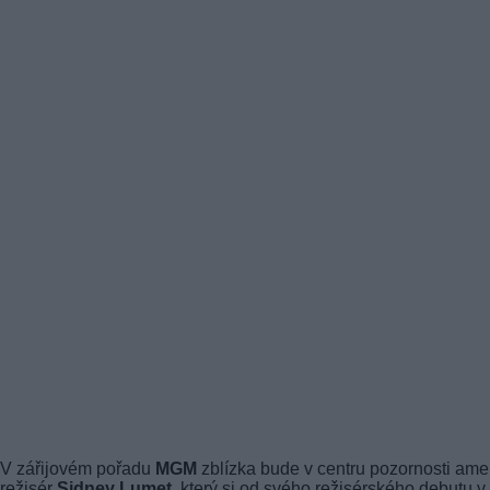
V zářijovém pořadu
MGM
zblízka bude v centru pozornosti ame
režisér
Sidney Lumet
, který si od svého režisérského debutu v