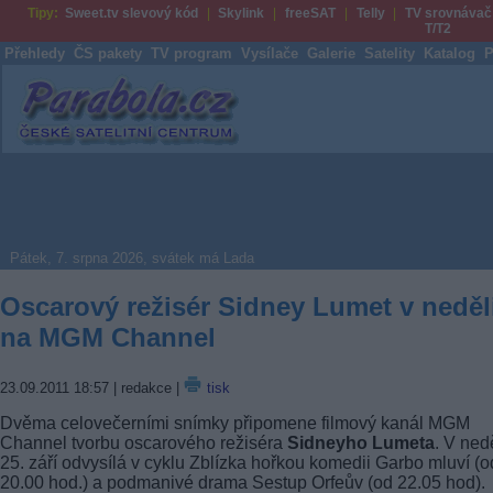
Tipy:
Sweet.tv slevový kód
Skylink
freeSAT
Telly
TV srovnávač
T/T2
Přehledy
ČS pakety
TV program
Vysílače
Galerie
Satelity
Katalog
P
Parabola.cz
Pátek, 7. srpna 2026, svátek má Lada
Oscarový režisér Sidney Lumet v neděl
na MGM Channel
23.09.2011 18:57
| redakce |
tisk
Dvěma celovečerními snímky připomene filmový kanál MGM
Channel tvorbu oscarového režiséra
Sidneyho Lumeta
. V ned
25. září odvysílá v cyklu Zblízka hořkou komedii Garbo mluví (o
20.00 hod.) a podmanivé drama Sestup Orfeův (od 22.05 hod).