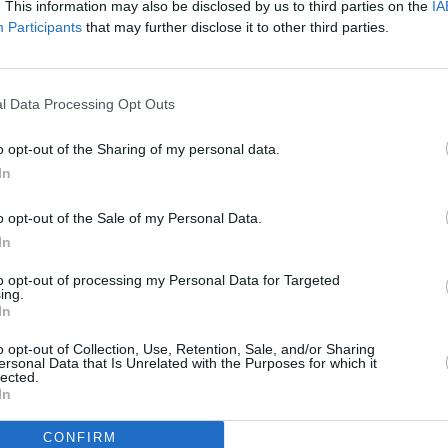
tit německou mutaci ESPN.
. This information may also be disclosed by us to third parties on the
IA
Participants
that may further disclose it to other third parties.
To
l Data Processing Opt Outs
R
o opt-out of the Sharing of my personal data.
In
em a bez českého audia
o opt-out of the Sale of my Personal Data.
paid službu UA.TV
In
to opt-out of processing my Personal Data for Targeted
ing.
In
 přijímačem Dreambox DM 7020 HD
o opt-out of Collection, Use, Retention, Sale, and/or Sharing
zia prináša KHL
ersonal Data that Is Unrelated with the Purposes for which it
lected.
TV
In
CONFIRM