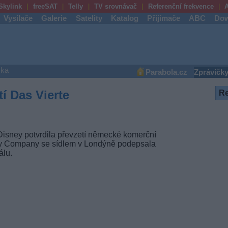
Skylink
freeSAT
Telly
TV srovnávač
Referenční frekvence
A
Vysílače
Galerie
Satelity
Katalog
Přijímače
ABC
Dow
ška
Parabola.cz
Zprávičk
tí Das Vierte
R
Disney potvrdila převzetí německé komerční
ey Company se sídlem v Londýně podepsala
lu.