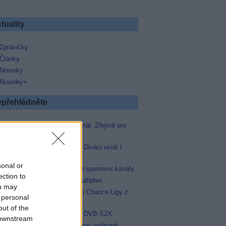
tuality
Zprávičky
Články
Novinky
Novinky+
přehlédněte
Skylink spustil nový Test kanál. Zřejmě pro
Prima sport
Oneplay zařadí Prima sport. Diváci uvidí i
zápas Sparty proti Lyonu
sonal or
AMC získala licence pro dva sportovní kanály
ection to
Operátor Du převzal další multiplex
ou may
Oneplay Sport zahájí sezonu Chance Ligy z
 personal
nového studia
out of the
Televisa Networks přešla na DVB-S2X
 downstream
Niké liga opět komplet na Voyo, vybrané