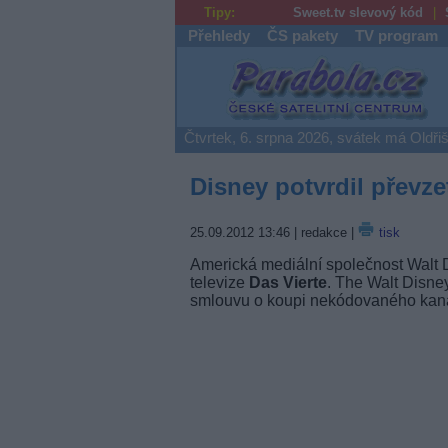
Tipy:
Sweet.tv slevový kód
Přehledy
ČS pakety
TV program
Parabola.cz
Čtvrtek, 6. srpna 2026, svátek má Oldři
Disney potvrdil převze
25.09.2012 13:46
| redakce |
tisk
Americká mediální společnost Walt 
televize
Das Vierte
. The Walt Disn
smlouvu o koupi nekódovaného kaná