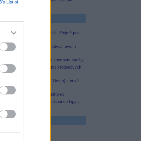
B’s List of
zápasy na TV Dajto
p Zprávičky
Skylink spustil nový Test kanál. Zřejmě pro
Prima sport
Oneplay zařadí Prima sport. Diváci uvidí i
zápas Sparty proti Lyonu
AMC získala licence pro dva sportovní kanály
JOJka přinese porci atraktivních fotbalových
zápasů
Skylink: Slovenská TV8 (TV Osem) z nové
frekvence
Operátor Du převzal další multiplex
Oneplay Sport zahájí sezonu Chance Ligy z
nového studia
 program