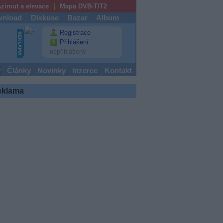
zimut a elevace
Mapa DVB-T/T2
nload
Diskuse
Bazar
Album
Registrace
Přihlášení
nepřihlášený
y
Články
Novinky
Inzerce
Kontakt
eklama