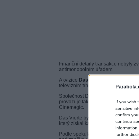
Finanční detaily transakce nebyly 
antimonopolním úřadem.
Akvizice
Das Vierte
umožní společno
televizním trhu. Další podrobnosti 
Parabola.
Společnost Disney je v Německu a
provozuje také placené stanice Dis
If you wish 
Cinemagic.
sensitive in
confirm you
Das Vierte byl dříve vlastněn rusk
continue se
který získal kanál od americké firm
information 
Podle spekulací by Disney mohla kan
further disc