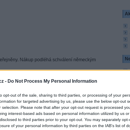
Ak
Ne
zveřejněny. Nákup podléhá schválení německým
sti Disney rozšířit aktivity na německém
budou oznámeny později.
cz -
Do Not Process My Personal Information
kcionářem
FTA
programů Super RTL a RTL II a dále
ney Channel, Disney XD, Disney Junior a Disney
to opt-out of the sale, sharing to third parties, or processing of your per
formation for targeted advertising by us, please use the below opt-out s
r selection. Please note that after your opt-out request is processed y
ým mediálním manažerem Dmitrijem Lesnewskim,
eing interest-based ads based on personal information utilized by us or
y NBC Universal v červnu 2008.
disclosed to third parties prior to your opt-out. You may separately opt-
ál Das Vierte proměnit v dětský a rodinný kanál
losure of your personal information by third parties on the IAB’s list of