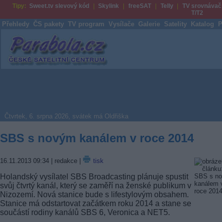
Tipy:
Sweet.tv slevový kód
Skylink
freeSAT
Telly
TV srovnávač
T/T2
Přehledy
ČS pakety
TV program
Vysílače
Galerie
Satelity
Katalog
P
Parabola.cz
Čtvrtek, 6. srpna 2026, svátek má Oldřiška
SBS s novým kanálem v roce 2014
16.11.2013 09:34
| redakce |
tisk
Holandský vysílatel SBS Broadcasting plánuje spustit
svůj čtvrtý kanál, který se zaměří na ženské publikum v
Nizozemí. Nová stanice bude s lifestylovým obsahem.
Stanice má odstartovat začátkem roku 2014 a stane se
součástí rodiny kanálů SBS 6, Veronica a NET5.