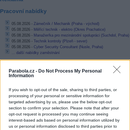
Pracovní nabídky
05.08.2026 -
Zámečník / Mechanik (Praha - východ)
05.08.2026 -
Měřící technik - elektro (Okres Prachatice)
05.08.2026 -
Manažer/ka pro mezinárodní spolupráci (Suchdol, Praha)
05.08.2026 -
Technik kontroly (Plzeň - sever)
05.08.2026 -
Cyber Security Consultant (Nusle, Praha)
... další nabídky zaměstnání
Vybrané články
Parabola.cz -
Do Not Process My Personal
Information
If you wish to opt-out of the sale, sharing to third parties, or
processing of your personal or sensitive information for
targeted advertising by us, please use the below opt-out
section to confirm your selection. Please note that after your
opt-out request is processed you may continue seeing
interest-based ads based on personal information utilized by
Kdy a kde bude Prima sport k
Prima sport - co nabídne v prvním
us or personal information disclosed to third parties prior to
naladění na Skylinku
vysílacím týdnu