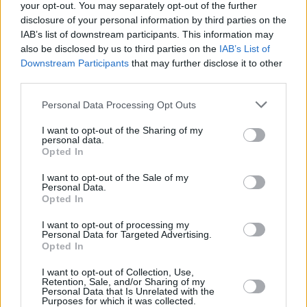
your opt-out. You may separately opt-out of the further
disclosure of your personal information by third parties on the
IAB’s list of downstream participants. This information may
also be disclosed by us to third parties on the
IAB’s List of
Downstream Participants
that may further disclose it to other
third parties.
Personal Data Processing Opt Outs
I want to opt-out of the Sharing of my
personal data.
Opted In
I want to opt-out of the Sale of my
Personal Data.
Opted In
I want to opt-out of processing my
Personal Data for Targeted Advertising.
Opted In
Parabola.cz
- web o satelitní, terestrické a kabelové televizi, © 2000–202
•
O webu parabola.cz
•
O souborech cookies
•
Inzerce
•
Kontakt
I want to opt-out of Collection, Use,
•
Dovolená u moře
•
Bazény
Retention, Sale, and/or Sharing of my
Personal Data that Is Unrelated with the
Purposes for which it was collected.