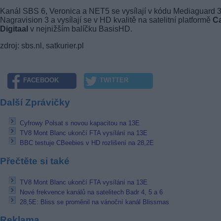
Kanál SBS 6, Veronica a NET5 se vysílají v kódu Mediaguard 3
Nagravision 3 a vysílají se v HD kvalitě na satelitní platformě
C
Digitaal
v nejnižším balíčku BasisHD.
zdroj: sbs.nl, satkurier.pl
FACEBOOK
TWITTER
Další Zprávičky
Cyfrowy Polsat s novou kapacitou na 13E
TV8 Mont Blanc ukončí FTA vysílání na 13E
BBC testuje CBeebies v HD rozlišení na 28,2E
Přečtěte si také
TV8 Mont Blanc ukončí FTA vysílání na 13E
Nové frekvence kanálů na satelitech Badr 4, 5 a 6
28,5E: Bliss se proměnil na vánoční kanál Blissmas
Reklama