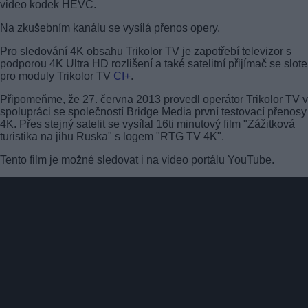
video kodek HEVC.
Na zkušebním kanálu se vysílá přenos opery.
Pro sledování 4K obsahu Trikolor TV je zapotřebí televizor s
podporou 4K Ultra HD rozlišení a také satelitní přijímač se slot
pro moduly Trikolor TV
CI+
.
Připomeňme, že 27. června 2013 provedl operátor Trikolor TV 
spolupráci se společností Bridge Media první testovací přenosy
4K. Přes stejný satelit se vysílal 16ti minutový film "Zážitková
turistika na jihu Ruska" s logem "RTG TV 4K".
Tento film je možné sledovat i na video portálu YouTube.