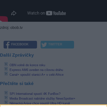
zdroj: obob.tv
FACEBOOK
TWITTER
Další Zprávičky
OBN volně do konce roku
Express AM6 uveden na cílovou dráhu
Canal+ spouští stanici A+ v celé Africe
Přečtěte si také
SPI International spustí 4K FunBox?
Media Broadcast nabídne služby NewsSpotter+
Německá Anixe chce spustil Ultra HD kanál