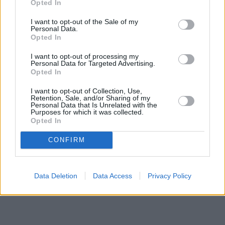
Opted In
I want to opt-out of the Sale of my
Personal Data.
Opted In
Prima sport - co nabídne v prvním
Kdy a kde bude Prima sport k
I want to opt-out of processing my
vysílacím týdnu
naladění na Skylinku
Personal Data for Targeted Advertising.
Opted In
I want to opt-out of Collection, Use,
Parabola.cz
- web o satelitní, terestrické a kabelové televizi, © 2000–202
Retention, Sale, and/or Sharing of my
•
O webu parabola.cz
•
O souborech cookies
•
Inzerce
•
Kontakt
Personal Data that Is Unrelated with the
•
Dovolená u moře
Purposes for which it was collected.
•
Bazény
Opted In
CONFIRM
Data Deletion
Data Access
Privacy Policy