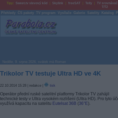
Tipy:
Sweet.tv slevový kód
Skylink
freeSAT
Telly
TV srovnávač
T/T2
Přehledy
ČS pakety
TV program
Vysílače
Galerie
Satelity
Katalog
P
Parabola.cz
Neděle, 9. srpna 2026, svátek má Roman
Trikolor TV testuje Ultra HD ve 4K
22.10.2014 15:28
| redakce |
tisk
Operátor přední ruské satelitní platformy Trikolor TV zahájil
technické testy v Ultra vysokém rozlišení (Ultra HD). Pro tyto úč
využívá kapacitu na satelitu
Eutelsat 36B
(
36°E
).