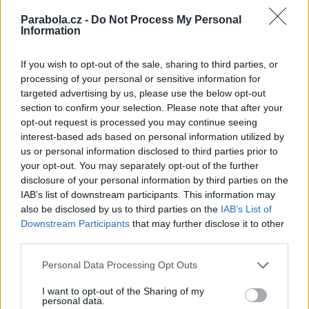
Reklama
Parabola.cz -
Do Not Process My Personal
Information
Pracovní nabídky
If you wish to opt-out of the sale, sharing to third parties, or
07.08.2026 -
Bosch Powertrain s.r.o. Jihlava • linkový střídač • mzda
processing of your personal or sensitive information for
48.400 Kč • příspěvek na ubytování (Jihlava, okres Jihlava)
targeted advertising by us, please use the below opt-out
07.08.2026 -
Bosch Powertrain s.r.o. Jihlava • obsluha CNC strojů • 
48.400 Kč • náborový bonus 50.000 Kč • příspěvek na ubytování (Jihl
section to confirm your selection. Please note that after your
okres Jihlava)
opt-out request is processed you may continue seeing
06.08.2026 -
Bosch Powertrain s.r.o. Jihlava • CNC operátor• mzda 48
interest-based ads based on personal information utilized by
Kč • náborový bonus 50.000 Kč • příspěvek na ubytování (Jihlava, ok
us or personal information disclosed to third parties prior to
Jihlava)
your opt-out. You may separately opt-out of the further
06.08.2026 -
Bosch Powertrain s.r.o. • montážní dělník • mzda 44.700
týdenní zálohy na mzdu 2.000 Kč (Jihlava, okres Jihlava)
disclosure of your personal information by third parties on the
06.08.2026 -
Bosch Powertrain s.r.o. Jihlava • práce ve skladu • mzda
IAB’s list of downstream participants. This information may
48.400 Kč • náborový bonus 50.000 Kč • ubytování (Jihlava, okres Jih
also be disclosed by us to third parties on the
IAB’s List of
... další nabídky zaměstnání
Downstream Participants
that may further disclose it to other
third parties.
Vybrané články
Personal Data Processing Opt Outs
I want to opt-out of the Sharing of my
personal data.