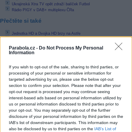
Ukrajinská Xtra TV opět zdraží balíček Futbol
Rádio PIGY v DAB+ multiplexu ČRa
Přečtěte si také
Jednotka HD a Dvojka HD brzy na Astře
Bosenská Hayat HD s testy na satelitu
Samanyolu Haber HD testuje FTA na 42E
Parabola.cz -
Do Not Process My Personal
Information
Reklama
If you wish to opt-out of the sale, sharing to third parties, or
Pracovní nabídky
processing of your personal or sensitive information for
targeted advertising by us, please use the below opt-out
06.08.2026 -
Údržbář výrobních linek • mzda 40 000Kč • stravování i 
zdarma (Ref. č.: Fau - údr) (Nýřany)
section to confirm your selection. Please note that after your
06.08.2026 -
Měřící technik - elektro (Okres Prachatice)
opt-out request is processed you may continue seeing
06.08.2026 -
Hledáme montážní skupiny I jednotlivce pro montáž ván
interest-based ads based on personal information utilized by
výzdoby (Slovenská republika, Maďarsko)
us or personal information disclosed to third parties prior to
05.08.2026 -
Zámečník / Mechanik (Praha - východ)
your opt-out. You may separately opt-out of the further
05.08.2026 -
Manažer/ka pro mezinárodní spolupráci (Suchdol, Praha)
disclosure of your personal information by third parties on the
... další nabídky zaměstnání
IAB’s list of downstream participants. This information may
also be disclosed by us to third parties on the
IAB’s List of