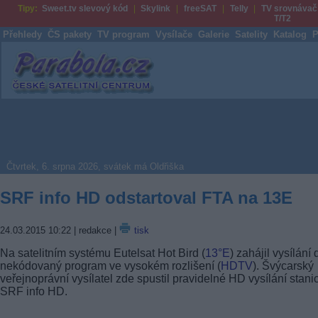
Tipy:
Sweet.tv slevový kód
Skylink
freeSAT
Telly
TV srovnávač
T/T2
Přehledy
ČS pakety
TV program
Vysílače
Galerie
Satelity
Katalog
P
Parabola.cz
Čtvrtek, 6. srpna 2026, svátek má Oldřiška
SRF info HD odstartoval FTA na 13E
24.03.2015 10:22
| redakce |
tisk
Na satelitním systému Eutelsat Hot Bird (
13°E
) zahájil vysílání 
nekódovaný program ve vysokém rozlišení (
HDTV
). Švýcarský
veřejnoprávní vysílatel zde spustil pravidelné HD vysílání stani
SRF info HD.