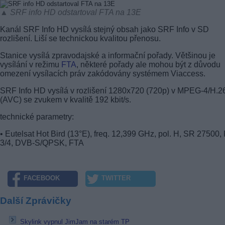
▲ SRF info HD odstartoval FTA na 13E
Kanál SRF Info HD vysílá stejný obsah jako SRF Info v SD
rozlišení. Liší se technickou kvalitou přenosu.
Stanice vysílá zpravodajské a informační pořady. Většinou je
vysílání v režimu
FTA
, některé pořady ale mohou být z důvodu
omezení vysílacích práv zakódovány systémem Viaccess.
SRF Info HD vysílá v rozlišení 1280x720 (720p) v MPEG-4/H.2
(AVC) se zvukem v kvalitě 192 kbit/s.
technické parametry:
• Eutelsat Hot Bird (13°E), freq. 12,399 GHz, pol. H, SR 27500
3/4, DVB-S/QPSK, FTA
FACEBOOK
TWITTER
Další Zprávičky
Skylink vypnul JimJam na starém TP