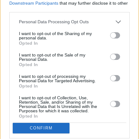
Downstream Participants
that may further disclose it to other
Vybrané články
third parties.
Personal Data Processing Opt Outs
I want to opt-out of the Sharing of my
personal data.
Opted In
I want to opt-out of the Sale of my
Personal Data.
Prima sport - co nabídne v prvním
Kdy a kde bude Prima sport k
Opted In
vysílacím týdnu
naladění na Skylinku
I want to opt-out of processing my
Personal Data for Targeted Advertising.
Opted In
Parabola.cz
- web o satelitní, terestrické a kabelové televizi, © 2000–202
•
O webu parabola.cz
•
O souborech cookies
•
Inzerce
•
Kontakt
I want to opt-out of Collection, Use,
•
Dovolená u moře
•
Bazény
Retention, Sale, and/or Sharing of my
Personal Data that Is Unrelated with the
Purposes for which it was collected.
Opted In
CONFIRM