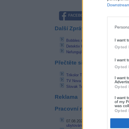
Downstream 
FACEBOOK
TWITTE
Persona
Další Zprávičky
I want t
Bobbles spouští celoevropskou pay-t
Detektiv Kuneš se vrací na televizní
Opted 
Nefungují některé programy na Skylin
I want t
Přečtěte si také
Opted 
Trikolor TV testuje HD programy v 
I want 
TV Nova testuje HbbTV
Advertis
Opted 
Slovak Telekom: Nejlepší momenty z
Reklama
I want t
of my P
was col
Pracovní nabídky
Opted 
07.08.2026 -
Bosch Powertrain s.r.o. 
ubytování (Jihlava, okres Jihlava)