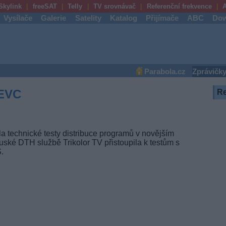
Skylink
freeSAT
Telly
TV srovnávač
Referenční frekvence
A
Vysílače
Galerie
Satelity
Katalog
Přijímače
ABC
Dow
Parabola.cz
Zprávičk
HEVC
R
ila technické testy distribuce programů v novějším
uské DTH službě Trikolor TV přistoupila k testům s
.