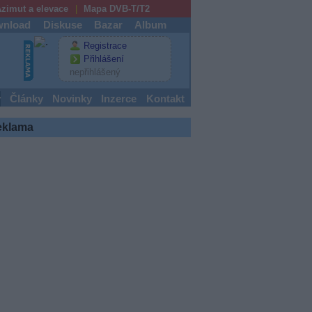
zimut a elevace
Mapa DVB-T/T2
nload
Diskuse
Bazar
Album
Registrace
Přihlášení
nepřihlášený
y
Články
Novinky
Inzerce
Kontakt
eklama