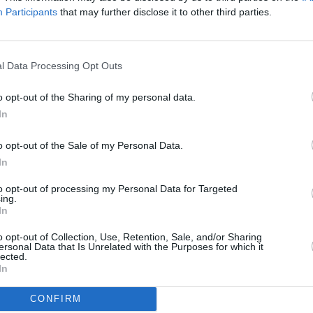
Participants
that may further disclose it to other third parties.
R
To
l Data Processing Opt Outs
o opt-out of the Sharing of my personal data.
v službu
 obrazovky
In
ku? Musíte přeladit
o opt-out of the Sale of my Personal Data.
In
HEVC
to opt-out of processing my Personal Data for Targeted
ing.
In
 olympiády ve 4K
o opt-out of Collection, Use, Retention, Sale, and/or Sharing
ersonal Data that Is Unrelated with the Purposes for which it
TV
lected.
In
Jihlava • linkový střídač • mzda 48.400 Kč • příspěvek na
CONFIRM
20:1
21:0