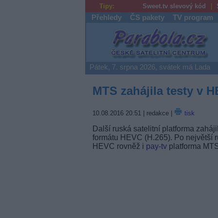
Tipy:
Sweet.tv slevový kód
Přehledy
ČS pakety
TV program
Parabola.cz
Pátek, 7. srpna 2026, svátek má Lada
MTS zahájila testy v 
10.08.2016 20:51
| redakce |
tisk
Další ruská satelitní platforma zaháj
formátu HEVC (H.265). Po největší r
HEVC rovněž i
pay-tv
platforma MTS