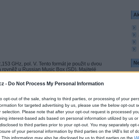
Ak
Ne
153 GHz, pol. V. Tento formát je použit u dvou
a rovněž u Russian Music Box (SD). Majitelé
 satelitním tunerem mohou otestovat možnosti
ramy se totiž vysílají nekódovaně (
FTA
).
cz -
Do Not Process My Personal Information
 názvy test1_1HD_HEVC (vysílání 1HD) a
x).
to opt-out of the sale, sharing to third parties, or processing of your per
formation for targeted advertising by us, please use the below opt-out s
 Music Box:
r selection. Please note that after your opt-out request is processed y
pol. V, SR 45000, FEC 2/3, DVB-S2/8PSK
eing interest-based ads based on personal information utilized by us or
disclosed to third parties prior to your opt-out. You may separately opt-
lacené televize v Rusku. Své služby poskytuje ze
losure of your personal information by third parties on the IAB’s list of
ní je zakódováno systémy Irdeto a Verimatrix.
. This information may also be disclosed by us to third parties on the
IA