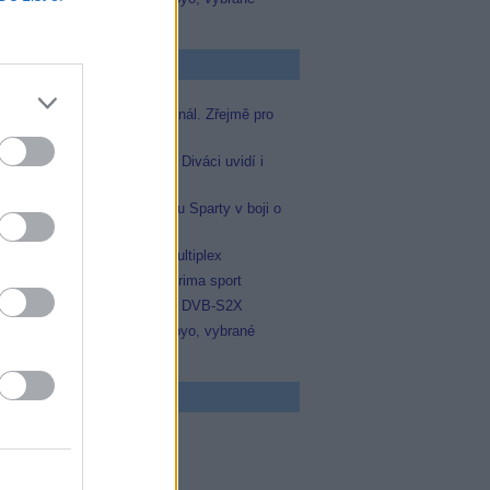
zápasy na TV Dajto
p Zprávičky
Skylink spustil nový Test kanál. Zřejmě pro
Prima sport
Oneplay zařadí Prima sport. Diváci uvidí i
zápas Sparty proti Lyonu
Prima sport odvysílá i odvetu Sparty v boji o
Ligu mistrů
Operátor Du převzal další multiplex
Antik TV potvrdil zařazení Prima sport
Televisa Networks přešla na DVB-S2X
Niké liga opět komplet na Voyo, vybrané
zápasy na TV Dajto
 program
5 Vyprávěj
5 Všechnopárty