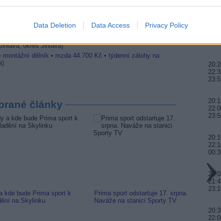
 Jihlava • obsluha CNC strojů • mzda 48.400 Kč • náborový
22:0
vání (Jihlava, okres Jihlava)
ická zařízení údržby (m/ž) (tř. Václava Klementa 869, Mladá
Data Deletion
Data Access
Privacy Policy
20:0
21:4
 Jihlava • CNC operátor• mzda 48.400 Kč • náborový bonus
00:
ihlava, okres Jihlava)
 • montážní dělník • mzda 44.700 Kč • týdenní zálohy na
a)
20:2
22:3
23:5
20:1
brané články
22:0
23:5
20:
22:1
00:3
20:0
21:4
23:
a kde bude Prima sport k
Prima sport odstartuje 17. srpna.
Prima 
dění na Skylinku
Naváže na stanici Sporty TV
naladi
20:3
22:0