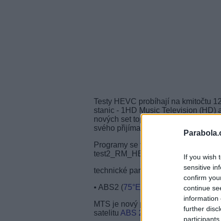
Testy HEVC probíhají na kmitočtu 12,
stanic - 1HD Music Television (HD) 
nových set top boxů či televizorů se
svého přijímacího zařízení. Oba prog
Parabola.
Programy se vysílají na pozicích s
test2_RM_HEVC (Russian Music Bo
If you wish 
sensitive in
technické parametry - 1HD, Russian
confirm you
• ABS2 (
75°E
), freq. 12,153 GHz, 
continue se
information 
MTS je nový poskytovatel satelitní p
further disc
satelitu
ABS 2
na pozici 75°E. Vysílá
participants