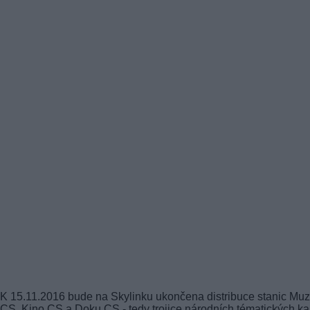
K 15.11.2016 bude na Skylinku ukončena distribuce stanic Muz
CS, Kino CS a Doku CS - tedy trojice národních tématických k