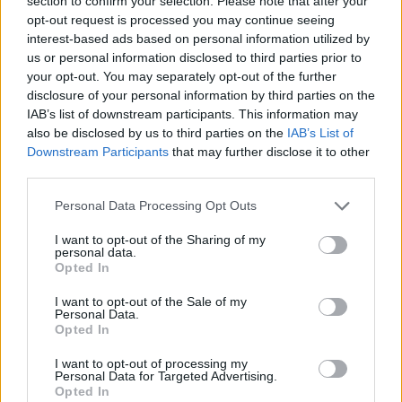
section to confirm your selection. Please note that after your
06.08.2026 -
Bosch Powertrain s.r.o. Jihlava • CNC operátor• mzda 48
opt-out request is processed you may continue seeing
Kč • náborový bonus 50.000 Kč • příspěvek na ubytování (Jihlava, ok
interest-based ads based on personal information utilized by
Jihlava)
us or personal information disclosed to third parties prior to
06.08.2026 -
Bosch Powertrain s.r.o. • montážní dělník • mzda 44.700
týdenní zálohy na mzdu 2.000 Kč (Jihlava, okres Jihlava)
your opt-out. You may separately opt-out of the further
06.08.2026 -
Bosch Powertrain s.r.o. Jihlava • práce ve skladu • mzda
disclosure of your personal information by third parties on the
48.400 Kč • náborový bonus 50.000 Kč • ubytování (Jihlava, okres Jih
IAB’s list of downstream participants. This information may
... další nabídky zaměstnání
also be disclosed by us to third parties on the
IAB’s List of
Downstream Participants
that may further disclose it to other
third parties.
Vybrané články
Personal Data Processing Opt Outs
I want to opt-out of the Sharing of my
personal data.
Opted In
I want to opt-out of the Sale of my
Personal Data.
Opted In
Prima sport - co nabídne v prvním
Kdy a kde bude Prima sport k
vysílacím týdnu
naladění na Skylinku
I want to opt-out of processing my
Personal Data for Targeted Advertising.
Opted In