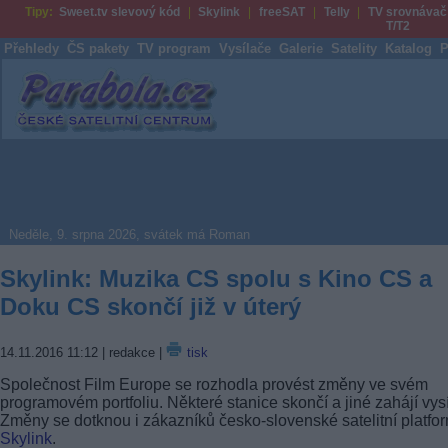
Tipy:
Sweet.tv slevový kód
Skylink
freeSAT
Telly
TV srovnávač
T/T2
Přehledy
ČS pakety
TV program
Vysílače
Galerie
Satelity
Katalog
P
Parabola.cz
Neděle, 9. srpna 2026, svátek má Roman
Skylink: Muzika CS spolu s Kino CS a
Doku CS skončí již v úterý
14.11.2016 11:12
| redakce |
tisk
Společnost Film Europe se rozhodla provést změny ve svém
programovém portfoliu. Některé stanice skončí a jiné zahájí vysí
Změny se dotknou i zákazníků česko-slovenské satelitní platfo
Skylink
.