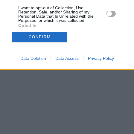
Parabola.cz
- web o satelitní, terestrické a kabelové televizi, © 2000–202
I want to opt-out of Collection, Use,
•
O webu parabola.cz
•
O souborech cookies
•
Inzerce
•
Kontakt
Retention, Sale, and/or Sharing of my
•
Dovolená u moře
•
Bazény
Personal Data that Is Unrelated with the
Purposes for which it was collected.
Opted In
CONFIRM
Data Deletion
Data Access
Privacy Policy