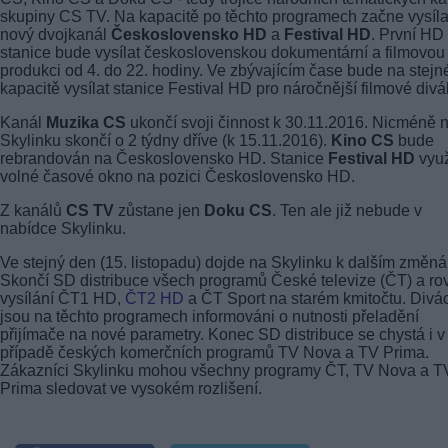
skupiny CS TV. Na kapacitě po těchto programech začne vysíla
nový dvojkanál
Československo HD
a
Festival HD
. První HD
stanice bude vysílat československou dokumentární a filmovou
produkci od 4. do 22. hodiny. Ve zbývajícím čase bude na stejn
kapacitě vysílat stanice Festival HD pro náročnější filmové divá
Kanál
Muzika CS
ukončí svoji činnost k 30.11.2016. Nicméně 
Skylinku skončí o 2 týdny dříve (k 15.11.2016).
Kino CS
bude
rebrandován na Československo HD. Stanice
Festival HD
využ
volné časové okno na pozici Československo HD.
Z kanálů
CS TV
zůstane jen
Doku CS
. Ten ale již nebude v
nabídce Skylinku.
Ve stejný den (15. listopadu) dojde na Skylinku k dalším změn
Skončí SD distribuce všech programů České televize (ČT) a ro
vysílání ČT1 HD,
ČT2 HD
a ČT Sport na starém kmitočtu. Divác
jsou na těchto programech informováni o nutnosti přeladění
přijímače na nové parametry. Konec SD distribuce se chystá i v
případě českých komerčních programů TV Nova a TV Prima.
Zákazníci Skylinku mohou všechny programy ČT, TV Nova a T
Prima sledovat ve vysokém rozlišení.