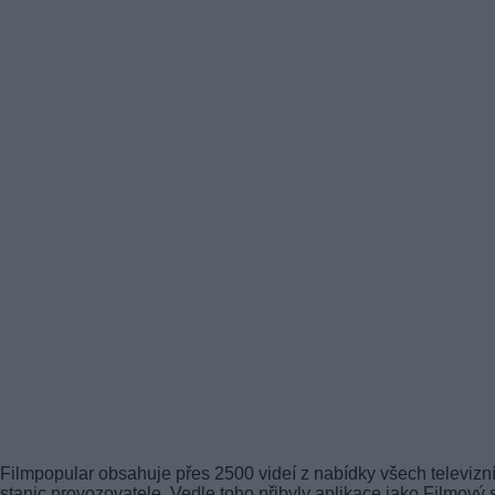
Filmpopular obsahuje přes 2500 videí z nabídky všech televizn
stanic provozovatele. Vedle toho přibyly aplikace jako Filmový s