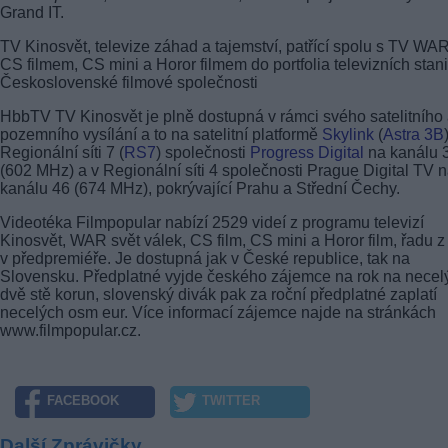
Grand IT.
TV Kinosvět, televize záhad a tajemství, patřící spolu s TV WAR
CS filmem, CS mini a Horor filmem do portfolia televizních stan
Československé filmové společnosti
HbbTV TV Kinosvět je plně dostupná v rámci svého satelitního
pozemního vysílání a to na satelitní platformě
Skylink
(
Astra 3B
Regionální síti 7 (
RS7
) společnosti
Progress Digital
na kanálu 
(602 MHz) a v Regionální síti 4 společnosti Prague Digital TV 
kanálu 46 (674 MHz), pokrývající Prahu a Střední Čechy.
Videotéka Filmpopular nabízí 2529 videí z programu televizí
Kinosvět, WAR svět válek, CS film, CS mini a Horor film, řadu z
v předpremiéře. Je dostupná jak v České republice, tak na
Slovensku. Předplatné vyjde českého zájemce na rok na necel
dvě stě korun, slovenský divák pak za roční předplatné zaplatí
necelých osm eur. Více informací zájemce najde na stránkách
www.filmpopular.cz.
FACEBOOK
TWITTER
Další Zprávičky