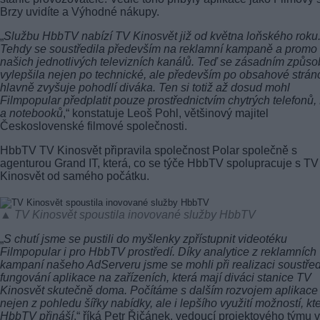
Brzy uvidíte a Výhodné nákupy.
„
Službu HbbTV nabízí TV Kinosvět již od května loňského roku
Tehdy se soustředila především na reklamní kampaně a promo
našich jednotlivých televizních kanálů. Teď se zásadním způs
vylepšila nejen po technické, ale především po obsahové strán
hlavně zvyšuje pohodlí diváka. Ten si totiž až dosud mohl
Filmpopular předplatit pouze prostřednictvím chytrých telefonů
a notebooků
,“ konstatuje Leoš Pohl, většinový majitel
Československé filmové společnosti.
HbbTV TV Kinosvět připravila společnost Polar společně s
agenturou Grand IT, která, co se týče HbbTV spolupracuje s TV
Kinosvět od samého počátku.
▲ TV Kinosvět spoustila inovované služby HbbTV
„
S chutí jsme se pustili do myšlenky zpřístupnit videotéku
Filmpopular i pro HbbTV prostředí. Díky analytice z reklamních
kampaní našeho AdServeru jsme se mohli při realizaci soustřed
fungování aplikace na zařízeních, která mají diváci stanice TV
Kinosvět skutečně doma. Počítáme s dalším rozvojem aplikace
nejen z pohledu šířky nabídky, ale i lepšího využití možností, kt
HbbTV přináší
,“ říká Petr Řičánek, vedoucí projektového týmu v