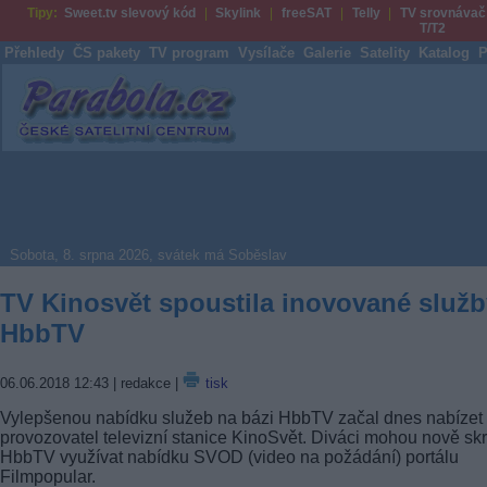
Tipy:
Sweet.tv slevový kód
Skylink
freeSAT
Telly
TV srovnávač
T/T2
Přehledy
ČS pakety
TV program
Vysílače
Galerie
Satelity
Katalog
P
Parabola.cz
Sobota, 8. srpna 2026, svátek má Soběslav
TV Kinosvět spoustila inovované služb
HbbTV
06.06.2018 12:43
| redakce |
tisk
Vylepšenou nabídku služeb na bázi HbbTV začal dnes nabízet
provozovatel televizní stanice KinoSvět. Diváci mohou nově sk
HbbTV využívat nabídku SVOD (video na požádání) portálu
Filmpopular.