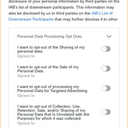
disclosure of your personal information by third parties on the
Kč • náborový bonus 50.000 Kč • příspěvek na ubytování (Jihlava, ok
Jihlava)
IAB’s list of downstream participants. This information may
06.08.2026 -
Bosch Powertrain s.r.o. • montážní dělník • mzda 44.700
also be disclosed by us to third parties on the
IAB’s List of
týdenní zálohy na mzdu 2.000 Kč (Jihlava, okres Jihlava)
Downstream Participants
that may further disclose it to other
... další nabídky zaměstnání
third parties.
Personal Data Processing Opt Outs
Vybrané články
I want to opt-out of the Sharing of my
personal data.
Opted In
I want to opt-out of the Sale of my
Personal Data.
Opted In
I want to opt-out of processing my
Personal Data for Targeted Advertising.
Prima sport - co nabídne v prvním
Kdy a kde bude Prima sport k
Opted In
vysílacím týdnu
naladění na Skylinku
I want to opt-out of Collection, Use,
Retention, Sale, and/or Sharing of my
Personal Data that Is Unrelated with the
Parabola.cz
- web o satelitní, terestrické a kabelové televizi, © 2000–202
Purposes for which it was collected.
•
O webu parabola.cz
•
O souborech cookies
•
Inzerce
•
Kontakt
Opted In
•
Dovolená u moře
•
Bazény