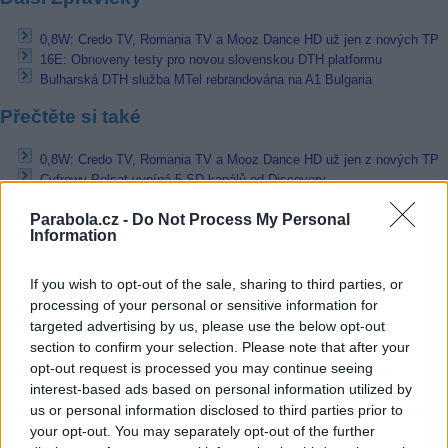
0,8W: Credo TV, Romania TV a Mooz Dance HD už jen z nových TP
16E: Obnoveny testy pro novou slovenskou DTH platformu
Bulharská DTH služba MTel rebrandována na A1 Bulgaria
Přečtěte si také
0,8W: Credo TV, Romania TV a Mooz Dance HD už jen z nových TP
Cyfrowy Polsat vypíná 5 SD kanálů od Discovery
Thor 6: Mooz Dance skončí v SD rozlišení
Parabola.cz -
Do Not Process My Personal
Reklama
Information
Pracovní nabídky
If you wish to opt-out of the sale, sharing to third parties, or
processing of your personal or sensitive information for
07.08.2026 -
Bosch Powertrain s.r.o. Jihlava • linkový střídač • mzda
targeted advertising by us, please use the below opt-out
48.400 Kč • příspěvek na ubytování (Jihlava, okres Jihlava)
section to confirm your selection. Please note that after your
07.08.2026 -
Bosch Powertrain s.r.o. Jihlava • obsluha CNC strojů • 
opt-out request is processed you may continue seeing
48.400 Kč • náborový bonus 50.000 Kč • příspěvek na ubytování (Jihl
okres Jihlava)
interest-based ads based on personal information utilized by
07.08.2026 -
Specialista pro elektronická zařízení údržby (m/ž) (tř. Vá
us or personal information disclosed to third parties prior to
Klementa 869, Mladá Boleslav II)
your opt-out. You may separately opt-out of the further
06.08.2026 -
Bosch Powertrain s.r.o. Jihlava • CNC operátor• mzda 48