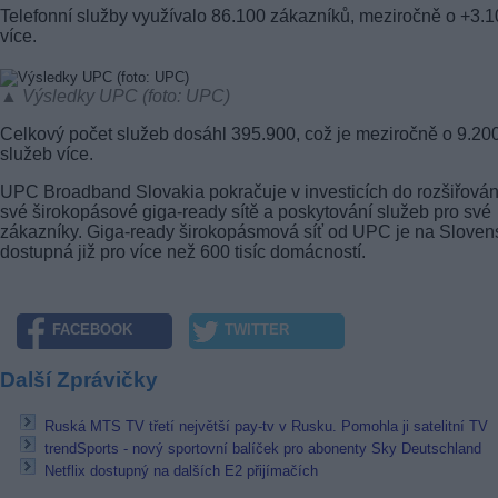
Telefonní služby využívalo 86.100 zákazníků, meziročně o +3.
více.
▲ Výsledky UPC (foto: UPC)
Celkový počet služeb dosáhl 395.900, což je meziročně o 9.20
služeb více.
UPC Broadband Slovakia pokračuje v investicích do rozšiřován
své širokopásové giga-ready sítě a poskytování služeb pro své
zákazníky. Giga-ready širokopásmová síť od UPC je na Sloven
dostupná již pro více než 600 tisíc domácností.
FACEBOOK
TWITTER
Další Zprávičky
Ruská MTS TV třetí největší pay-tv v Rusku. Pomohla ji satelitní TV
trendSports - nový sportovní balíček pro abonenty Sky Deutschland
Netflix dostupný na dalších E2 přijímačích