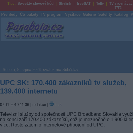
Tipy:
Sweet.tv slevový kód
Skylink
freeSAT
Telly
TV srovnávač
T/T2
Přehledy
ČS pakety
TV program
Vysílače
Galerie
Satelity
Katalog
P
Parabola.cz
Sobota, 8. srpna 2026, svátek má Soběslav
UPC SK: 170.400 zákazníků tv služeb,
139.400 internetu
07.11.2019 11:36
| redakce |
tisk
Televizní služby od společnosti UPC Broadband Slovakia využ
na konci září 170.400 zákazníků, což je meziročně o 1.900 klie
více. Roste zájem o internetové připojení od UPC.