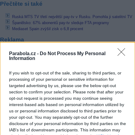
Přečtěte si také
Ruská MTS TV třetí největší pay-tv v Rusku. Pomohla ji satelitní TV
Španělsko: 67% abonentů pay-tv sleduje FTA programy
Mediaset Spain zvýšil zisk o 6,8 procent
Reklama
Pracovní nabídky
Parabola.cz -
Do Not Process My Personal
Information
07.08.2026 -
Bosch Powertrain s.r.o. Jihlava • linkový střídač • mzda
48.400 Kč • příspěvek na ubytování (Jihlava, okres Jihlava)
If you wish to opt-out of the sale, sharing to third parties, or
07.08.2026 -
Bosch Powertrain s.r.o. Jihlava • obsluha CNC strojů • 
processing of your personal or sensitive information for
48.400 Kč • náborový bonus 50.000 Kč • příspěvek na ubytování (Jihl
okres Jihlava)
targeted advertising by us, please use the below opt-out
07.08.2026 -
Specialista pro elektronická zařízení údržby (m/ž) (tř. Vá
section to confirm your selection. Please note that after your
Klementa 869, Mladá Boleslav II)
opt-out request is processed you may continue seeing
06.08.2026 -
Bosch Powertrain s.r.o. Jihlava • CNC operátor• mzda 48
interest-based ads based on personal information utilized by
Kč • náborový bonus 50.000 Kč • příspěvek na ubytování (Jihlava, ok
Jihlava)
us or personal information disclosed to third parties prior to
06.08.2026 -
Bosch Powertrain s.r.o. • montážní dělník • mzda 44.700
your opt-out. You may separately opt-out of the further
týdenní zálohy na mzdu 2.000 Kč (Jihlava, okres Jihlava)
disclosure of your personal information by third parties on the
... další nabídky zaměstnání
IAB’s list of downstream participants. This information may