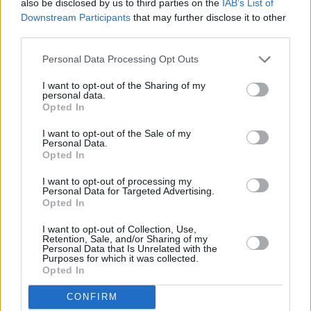
also be disclosed by us to third parties on the
IAB’s List of
Downstream Participants
that may further disclose it to other
Vybrané články
third parties.
Personal Data Processing Opt Outs
I want to opt-out of the Sharing of my
personal data.
Opted In
I want to opt-out of the Sale of my
Personal Data.
Prima sport - co nabídne v prvním
Kdy a kde bude Prima sport k
Opted In
vysílacím týdnu
naladění na Skylinku
I want to opt-out of processing my
Personal Data for Targeted Advertising.
Opted In
Parabola.cz
- web o satelitní, terestrické a kabelové televizi, © 2000–202
•
O webu parabola.cz
•
O souborech cookies
•
Inzerce
•
Kontakt
I want to opt-out of Collection, Use,
•
Dovolená u moře
•
Bazény
Retention, Sale, and/or Sharing of my
Personal Data that Is Unrelated with the
Purposes for which it was collected.
Opted In
CONFIRM