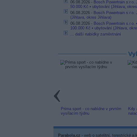
06.08.2026 -
Bosch Powertrain s.r.o.
50.000 Kč • ubytování (Jihlava, okres
06.08.2026 -
Bosch Powertrain s.r.o. 
(Jihlava, okres Jihlava)
06.08.2026 -
Bosch Powertrain s.r.o. 
100.000 Kč • ubytování (Jihlava, okre
... další nabídky zaměstnání
Vy
link: Slovenská TV8 (TV
Prima sport - co nabídne v prvním
Kdy 
m) z nové frekvence
vysílacím týdnu
nala
Parabola.cz
- web o satelitní, terestrické a