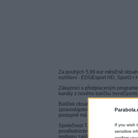
Za pouhých 5,99 eur měsíčně obsahuj
rozlišení - EDGEsport HD, Sport1+ 
Zákazníci s předplaceným programem S
kanály z nového balíčku trendSports
Balíček obsahuje více než 3 tisíce h
zpravodajství, magazíny a dokumentár
Parabola.
postupně má rozšířit do dalších plat
If you wish 
Společnost TA2 Europe GmbH licencu
prostřednictvím satelitu, kabelu, O
sensitive in
podporu zajišťuje příslušný partner p
confirm you