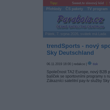
Tipy:
Sweet.tv slevový kód
Přehledy
ČS pakety
TV program
Parabola.cz
Pátek, 7. srpna 2026, svátek má Lada
trendSports - nový sp
Sky Deutschland
06.11.2019 18:00
| redakce |
tisk
Společnost TA2 Europe, nový B2B p
balíček se sportovními programy s n
Zákazníci satelitní pay-tv služby Sk