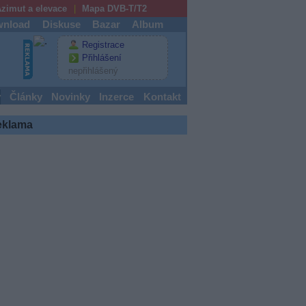
zimut a elevace
Mapa DVB-T/T2
nload
Diskuse
Bazar
Album
Registrace
Přihlášení
nepřihlášený
y
Články
Novinky
Inzerce
Kontakt
eklama