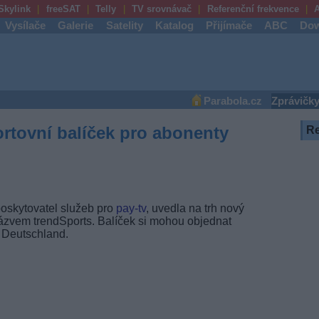
Skylink
freeSAT
Telly
TV srovnávač
Referenční frekvence
A
Vysílače
Galerie
Satelity
Katalog
Přijímače
ABC
Dow
Parabola.cz
Zprávičk
ortovní balíček pro abonenty
R
oskytovatel služeb pro
pay-tv
, uvedla na trh nový
ázvem trendSports. Balíček si mohou objednat
y Deutschland.