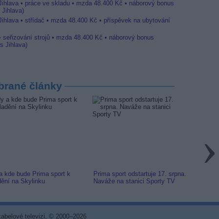
 Jihlava • práce ve skladu • mzda 48.400 Kč • náborový bonus
 Jihlava)
Jihlava • střídač • mzda 48.400 Kč • příspěvek na ubytování
• seřizování strojů • mzda 48.400 Kč • náborový bonus
s Jihlava)
brané články
a kde bude Prima sport k
Prima sport odstartuje 17. srpna.
Prima 
dění na Skylinku
Naváže na stanici Sporty TV
naladi
 kabelové televizi, © 2000–2026