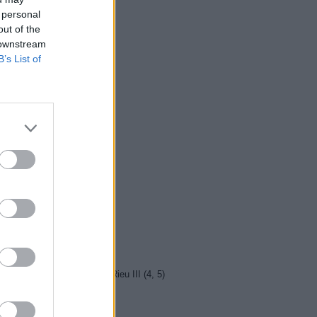
5 Vyprávěj
 personal
5 Všechnopárty
out of the
0 Hercule Poirot
 downstream
B’s List of
0 Bez motivu
5 Smrt na Nilu
00 Ohněm a mečem (2/2)
0 Lítá v tom
5 Farma Česko II (28)
5 Kriminálka Miami VIII (13)
5 Máme rádi Česko
0 Máme rádi Česko
0 Ano, šéfe!
10 Bomber
5 Police Story: V pasti
0 Maigret (36)
5 Vítejte ve světě Andrého Rieu III (4, 5)
0 Emmanuella (2)
10 SeXoňa