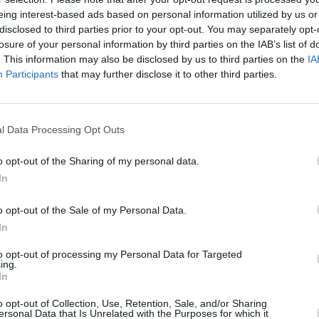
20:1
eing interest-based ads based on personal information utilized by us or
 akční sporty z celého světa. Informuje o
21:0
disclosed to third parties prior to your opt-out. You may separately opt-
dingu, snowboardingu, horských kolech, break
22:0
losure of your personal information by third parties on the IAB’s list of
u a různých vodních a motorových sportovních
. This information may also be disclosed by us to third parties on the
IA
20:0
Participants
that may further disclose it to other third parties.
21:4
 Přináší také elitní ženské tenisové turnaje a
00:
20:2
tbalové zápasy z celého světa. Ráno fotbal z Asie,
22:3
l Data Processing Opt Outs
edne a večer ze západní Evropy a v noci ze střední
23:5
o opt-out of the Sharing of my personal data.
znamným mezinárodních a národních událostí v e-
20:1
In
22:0
 Counter-Strike, Overwatch nebo League of
23:5
o opt-out of the Sale of my Personal Data.
 Fussball HD, Sport1+ HD, EDGEsport HD, eSport1
20:
In
22:1
00:3
to opt-out of processing my Personal Data for Targeted
Hz, pol. V, SR 22000, FEC 2/3, DVB-S2/8PSK
ing.
In
20:0
21:4
23:
o opt-out of Collection, Use, Retention, Sale, and/or Sharing
ersonal Data that Is Unrelated with the Purposes for which it