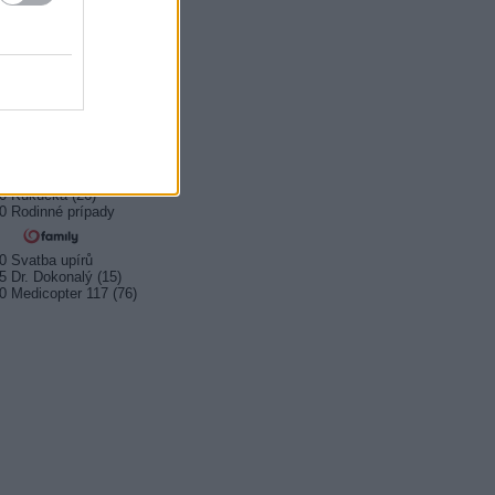
0 Čo ja viem
0 Cestou necestou
5 Spojka (5/6)
0 Pätnásť životov
5 Milota
0 Ktosi je za dverami
0 Kukučka (25)
0 Kukučka (26)
0 Rodinné prípady
0 Svatba upírů
5 Dr. Dokonalý (15)
0 Medicopter 117 (76)