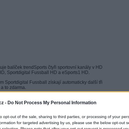
e balíček trendSports čtyři sportovní kanály v HD
HD, Sportdigital Fussball HD a eSports1 HD.
portdigital Fussball získají automaticky další tři
 a to zdarma.
odin přímých přenosů ročně a také sportovní
ní filmy. Distribuce balíčku trendSports se
cz -
Do Not Process My Personal Information
forem.
TV
to opt-out of the sale, sharing to third parties, or processing of your per
je a prodává speciální televizní kanály
TT a IPTV v HD kvalitě. Konečnou zákaznickou
formation for targeted advertising by us, please use the below opt-out s
latformy.
r selection. Please note that after your opt-out request is processed y