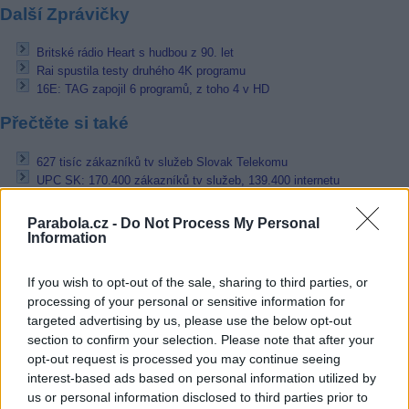
Další Zprávičky
Britské rádio Heart s hudbou z 90. let
Rai spustila testy druhého 4K programu
16E: TAG zapojil 6 programů, z toho 4 v HD
Přečtěte si také
627 tisíc zákazníků tv služeb Slovak Telekomu
UPC SK: 170.400 zákazníků tv služeb, 139.400 internetu
Ruská MTS TV třetí největší pay-tv v Rusku. Pomohla ji satelitní TV
Parabola.cz -
Do Not Process My Personal
Reklama
Information
Pracovní nabídky
If you wish to opt-out of the sale, sharing to third parties, or
processing of your personal or sensitive information for
05.08.2026 -
Zámečník / Mechanik (Praha - východ)
targeted advertising by us, please use the below opt-out
05.08.2026 -
Měřící technik - elektro (Okres Prachatice)
section to confirm your selection. Please note that after your
05.08.2026 -
Manažer/ka pro mezinárodní spolupráci (Suchdol, Praha)
opt-out request is processed you may continue seeing
05.08.2026 -
Technik kontroly (Plzeň - sever)
interest-based ads based on personal information utilized by
05.08.2026 -
Cyber Security Consultant (Nusle, Praha)
us or personal information disclosed to third parties prior to
... další nabídky zaměstnání