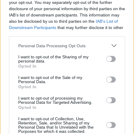
your opt-out. You may separately opt-out of the further
disclosure of your personal information by third parties on the
Vybrané články
IAB’s list of downstream participants. This information may
also be disclosed by us to third parties on the
IAB’s List of
Downstream Participants
that may further disclose it to other
third parties.
Personal Data Processing Opt Outs
I want to opt-out of the Sharing of my
personal data.
Opted In
Kdy a kde bude Prima sport k
Prima sport - co nabídne v prvním
naladění na Skylinku
vysílacím týdnu
I want to opt-out of the Sale of my
Personal Data.
Opted In
I want to opt-out of processing my
Personal Data for Targeted Advertising.
Opted In
Parabola.cz
- web o satelitní, terestrické a kabelové televizi, © 2000–202
•
O webu parabola.cz
•
O souborech cookies
•
Inzerce
•
Kontakt
I want to opt-out of Collection, Use,
•
Dovolená u moře
•
Bazény
Retention, Sale, and/or Sharing of my
Personal Data that Is Unrelated with the
Purposes for which it was collected.