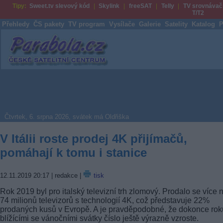
Tipy:
Sweet.tv slevový kód
Skylink
freeSAT
Telly
TV srovnávač
T/T2
Přehledy
ČS pakety
TV program
Vysílače
Galerie
Satelity
Katalog
P
Parabola.cz
Čtvrtek, 6. srpna 2026, svátek má Oldřiška
V Itálii roste prodej 4K přijímačů,
pomáhají k tomu i stanice
12.11.2019 20:17
| redakce |
tisk
Rok 2019 byl pro italský televizní trh zlomový. Prodalo se více 
74 milionů televizorů s technologií 4K, což představuje 22%
prodaných kusů v Evropě. A je pravděpodobné, že dokonce rok
blížícími se vánočními svátky číslo ještě výrazně vzroste.