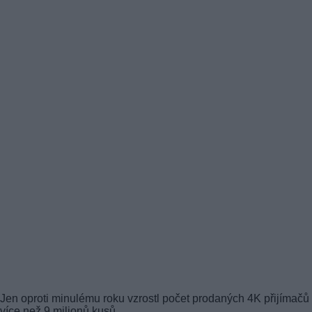
Jen oproti minulému roku vzrostl počet prodaných 4K přijímačů
více než 9 milionů kusů.