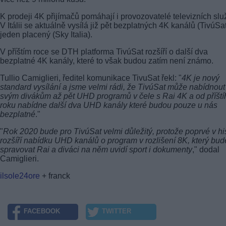
K prodeji 4K přijímačů pomáhají i provozovatelé televizních slu
V Itálii se aktuálně vysílá již pět bezplatných 4K kanálů (TivúSat
jeden placený (Sky Italia).
V příštím roce se DTH platforma TivúSat rozšíří o další dva
bezplatné 4K kanály, které to však budou zatím není známo.
Tullio Camiglieri, ředitel komunikace TivuSat řekl: "
4K je nový
standard vysílání a jsme velmi rádi, že TivúSat může nabídnout
svým divákům až pět UHD programů v čele s Rai 4K a od příští
roku nabídne další dva UHD kanály které budou pouze u nás
bezplatné
."
"
Rok 2020 bude pro TivúSat velmi důležitý, protože poprvé v his
rozšíří nabídku UHD kanálů o program v rozlišení 8K, který bud
spravovat Rai a diváci na něm uvidí sport i dokumenty
," dodal
Camiglieri.
ilsole24ore
+ franck
FACEBOOK
TWITTER