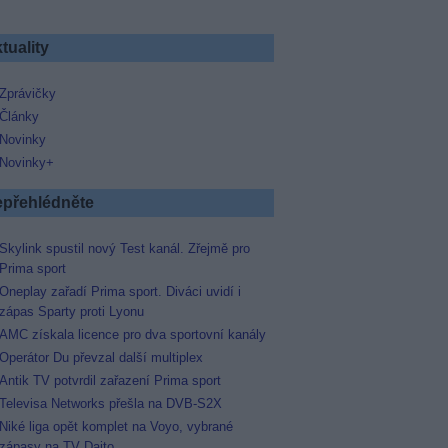
tuality
Zprávičky
Články
Novinky
Novinky+
přehlédněte
Skylink spustil nový Test kanál. Zřejmě pro
Prima sport
Oneplay zařadí Prima sport. Diváci uvidí i
zápas Sparty proti Lyonu
AMC získala licence pro dva sportovní kanály
Operátor Du převzal další multiplex
Antik TV potvrdil zařazení Prima sport
Televisa Networks přešla na DVB-S2X
Niké liga opět komplet na Voyo, vybrané
zápasy na TV Dajto