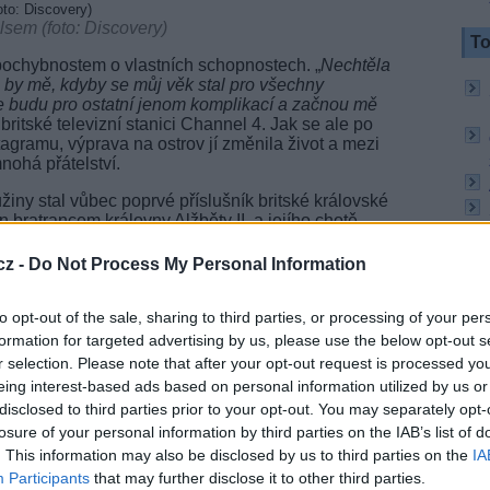
lsem (foto: Discovery)
To
k pochybnostem o vlastních schopnostech. „
Nechtěla
 by mě, kdyby se můj věk stal pro všechny
e budu pro ostatní jenom komplikací a začnou mě
v britské televizní stanici Channel 4. Jak se ale po
agramu, výprava na ostrov jí změnila život a mezi
nohá přátelství.
iny stal vůbec poprvé příslušník britské královské
n bratrancem královny Alžběty II. a jejího chotě
, ale také praprapravnukem nejdéle vládnoucí
áním rozvětveného rodokmenu bychom se
cz -
Do Not Process My Personal Information
i Alexandrovi Sergejevičovi Puškinovi, autorovi
to opt-out of the sale, sharing to third parties, or processing of your per
í aristokratické rodiny, podařilo se mu v roce 2018
formation for targeted advertising by us, please use the below opt-out s
společnosti prolomit jedno velké tabu. Stal se
r selection. Please note that after your opt-out request is processed y
TV
zným, který vstoupil do manželství s osobou
eing interest-based ads based on personal information utilized by us or
itom i požehnání bývalé manželky Lady Penny,
disclosed to third parties prior to your opt-out. You may separately opt-
 den k oltáři. „
Oni o tom moc ve skutečnosti
losure of your personal information by third parties on the IAB’s list of
ně je většinou... složitá
,“ komentoval Lord
20:1
amského paláce, který se před rokem rozhodl
. This information may also be disclosed by us to third parties on the
IA
21:0
Participants
that may further disclose it to other third parties.
22:1