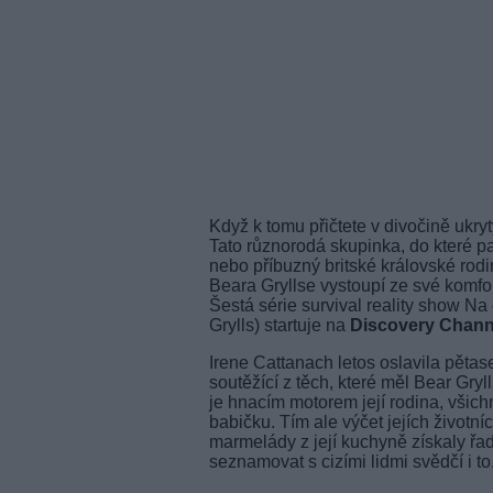
Když k tomu přičtete v divočině ukr
Tato různorodá skupinka, do které pa
nebo příbuzný britské královské ro
Beara Gryllse vystoupí ze své komfortn
Šestá série survival reality show Na
Grylls) startuje na
Discovery Chann
Irene Cattanach letos oslavila pětas
soutěžící z těch, které měl Bear Gryl
je hnacím motorem její rodina, všich
babičku. Tím ale výčet jejích životn
marmelády z její kuchyně získaly řa
seznamovat s cizími lidmi svědčí i 