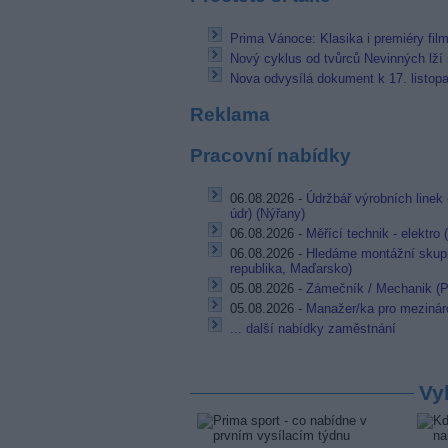
Prima Vánoce: Klasika i premiéry fil
Nový cyklus od tvůrců Nevinných lží
Nova odvysílá dokument k 17. listop
Reklama
Pracovní nabídky
06.08.2026 -
Údržbář výrobních linek 
údr) (Nýřany)
06.08.2026 -
Měřící technik - elektro
06.08.2026 -
Hledáme montážní skupi
republika, Maďarsko)
05.08.2026 -
Zámečník / Mechanik (P
05.08.2026 -
Manažer/ka pro mezináro
... další nabídky zaměstnání
Vy