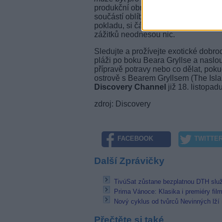
produkční obměnu dosavadního formá
součástí oblíbené reality show - ti, k
pokladu, si částku rozdělí rovným díl
zážitků neodnesou nic.
Sledujte a prožívejte exotické dobro
pláži po boku Beara Gryllse a naslou
přípravě potravy nebo co dělat, pok
ostrově s Bearem Gryllsem (The Isla
Discovery Channel
již 18. listopad
zdroj: Discovery
FACEBOOK
TWITTE
Další Zprávičky
TivúSat zůstane bezplatnou DTH slu
Prima Vánoce: Klasika i premiéry fil
Nový cyklus od tvůrců Nevinných lží
Přečtěte si také