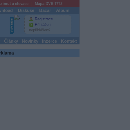
zimut a elevace
Mapa DVB-T/T2
nload
Diskuse
Bazar
Album
Registrace
Přihlášení
nepřihlášený
y
Články
Novinky
Inzerce
Kontakt
eklama