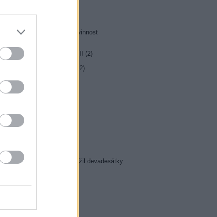
0 Hrabě Monte Christo (3/8)
5 Hrabě Monte Christo (4/8)
0 Jesse Stone: Ztracená nevinnost
0 Případy mimořádné Marty II (2)
5 Farma Česko II (27)
5 Kriminálka Las Vegas X (12)
5 Den poté
0 Inkognito
5 Ano, šéfe!
0 Duše jako kaviár
5 Pozor, je ozbrojen!
5 Maigret (35)
5 Josef Klíma: Jak jsem přežil devadesátky
5 Cyranův ostrov (21, 22)
5 Badatelé
0 Ordinácia v Eifeli
0 Komisár Montalbano
0 Vraždy vo Font-Romeu