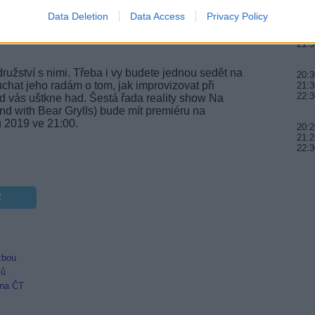
tu. Vztahy ve skupině ale zůstávají nedílnou
Data Deletion
Data Access
Privacy Policy
teří vydrží dost dlouho na to, aby stanuli u objevu
20:1
21:2
em. Naopak ti, kteří to vzdají předčasně, si kromě
21:5
družství s nimi. Třeba i vy budete jednou sedět na
20:3
chat jeho radám o tom, jak improvizovat při
21:3
22:3
ud vás uštkne had. Šestá řada reality show Na
nd with Bear Grylls) bude mít premiéru na
u 2019 ve 21:00.
20:2
21:2
22:3
R
žbou
mů
 na ČT