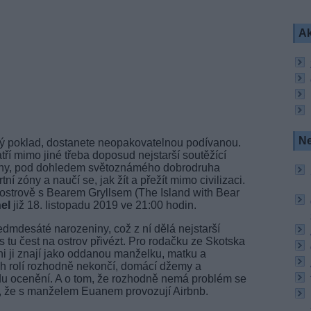
Ak
Ne
ytý poklad, dostanete neopakovatelnou podívanou.
tří mimo jiné třeba doposud nejstarší soutěžící
diny, pod dohledem světoznámého dobrodruha
í zóny a naučí se, jak žít a přežít mimo civilizaci.
 ostrově s Bearem Gryllsem (The Island with Bear
el
již 18. listopadu 2019 ve 21:00 hodin.
edmdesáté narozeniny, což z ní dělá nejstarší
ls tu čest na ostrov přivézt. Pro rodačku ze Skotska
ni ji znají jako oddanou manželku, matku a
ích rolí rozhodně nekončí, domácí džemy a
du ocenění. A o tom, že rozhodně nemá problém se
to, že s manželem Euanem provozují Airbnb.