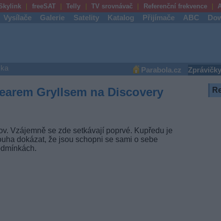
Skylink
freeSAT
Telly
TV srovnávač
Referenční frekvence
A
Vysílače
Galerie
Satelity
Katalog
Přijímače
ABC
Dow
ška
Parabola.cz
Zprávičk
 Bearem Gryllsem na Discovery
R
rov. Vzájemně se zde setkávají poprvé. Kupředu je
 touha dokázat, že jsou schopni se sami o sebe
odmínkách.