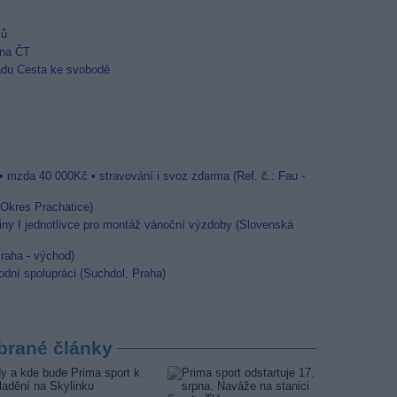
mů
 na ČT
adu Cesta ke svobodě
• mzda 40 000Kč • stravování i svoz zdarma (Ref. č.: Fau -
 (Okres Prachatice)
ny I jednotlivce pro montáž vánoční výzdoby (Slovenská
raha - východ)
dní spolupráci (Suchdol, Praha)
brané články