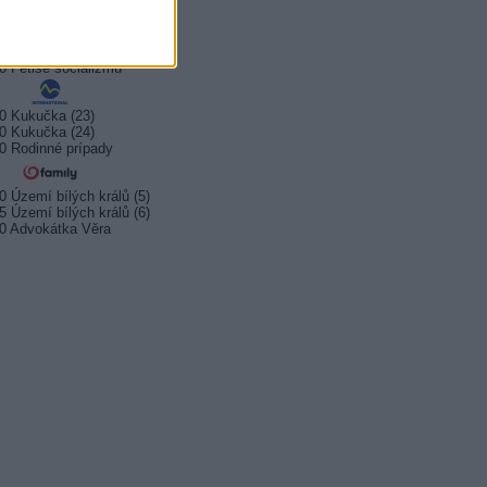
0 Vitajte vo väzení
0 Fetiše socializmu
0 Fetiše socializmu
0 Kukučka (23)
0 Kukučka (24)
0 Rodinné prípady
0 Území bílých králů (5)
5 Území bílých králů (6)
0 Advokátka Věra