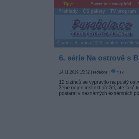
Tipy:
Sweet.tv slevový kód
Přehledy
ČS pakety
TV program
Parabola.cz
Čtvrtek, 6. srpna 2026, svátek má Oldři
6. série Na ostrově s
14.11.2019 15:52
| redakce |
tisk
12 cizinců se vypravilo na pustý ost
žene nejen instinkt přežití, ale také
postarat v neznámých extrémních p