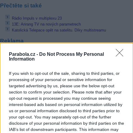
Přečtěte si také
Rádio Impuls v multiplexu 23
13E: Arirang TV na nových parametrech
Katolická Telepace opět na satelitu. Díky multistreamu
Reklama
Pracovní nabídky
Parabola.cz -
Do Not Process My Personal
Information
07.08.2026 -
Bosch Powertrain s.r.o. Jihlava • linkový střídač • mzda
48.400 Kč • příspěvek na ubytování (Jihlava, okres Jihlava)
If you wish to opt-out of the sale, sharing to third parties, or
07.08.2026 -
Bosch Powertrain s.r.o. Jihlava • obsluha CNC strojů • 
processing of your personal or sensitive information for
48.400 Kč • náborový bonus 50.000 Kč • příspěvek na ubytování (Jihl
okres Jihlava)
targeted advertising by us, please use the below opt-out
07.08.2026 -
Specialista pro elektronická zařízení údržby (m/ž) (tř. Vá
section to confirm your selection. Please note that after your
Klementa 869, Mladá Boleslav II)
opt-out request is processed you may continue seeing
06.08.2026 -
Bosch Powertrain s.r.o. Jihlava • CNC operátor• mzda 48
interest-based ads based on personal information utilized by
Kč • náborový bonus 50.000 Kč • příspěvek na ubytování (Jihlava, ok
Jihlava)
us or personal information disclosed to third parties prior to
06.08.2026 -
Bosch Powertrain s.r.o. • montážní dělník • mzda 44.700
your opt-out. You may separately opt-out of the further
týdenní zálohy na mzdu 2.000 Kč (Jihlava, okres Jihlava)
disclosure of your personal information by third parties on the
... další nabídky zaměstnání
IAB’s list of downstream participants. This information may