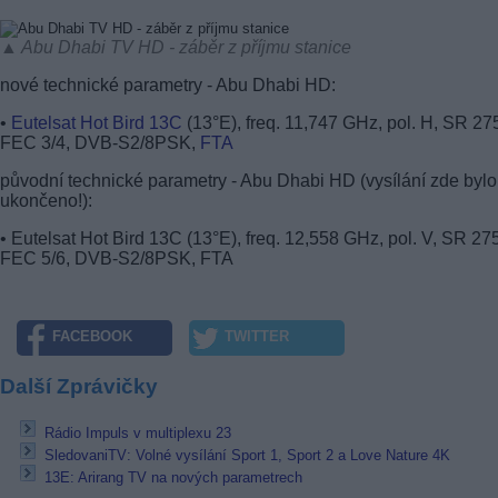
▲ Abu Dhabi TV HD - záběr z příjmu stanice
nové technické parametry - Abu Dhabi HD:
•
Eutelsat Hot Bird 13C
(13°E), freq. 11,747 GHz, pol. H, SR 27
FEC 3/4, DVB-S2/8PSK,
FTA
původní technické parametry - Abu Dhabi HD (vysílání zde bylo
ukončeno!):
• Eutelsat Hot Bird 13C (13°E), freq. 12,558 GHz, pol. V, SR 27
FEC 5/6, DVB-S2/8PSK, FTA
FACEBOOK
TWITTER
Další Zprávičky
Rádio Impuls v multiplexu 23
SledovaniTV: Volné vysílání Sport 1, Sport 2 a Love Nature 4K
13E: Arirang TV na nových parametrech