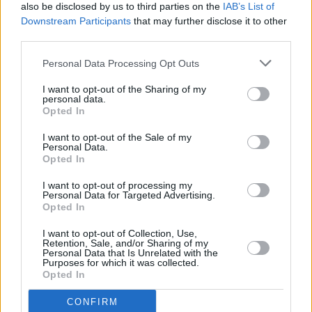
also be disclosed by us to third parties on the
IAB’s List of
Downstream Participants
that may further disclose it to other
Vybrané články
third parties.
Personal Data Processing Opt Outs
I want to opt-out of the Sharing of my
personal data.
Opted In
I want to opt-out of the Sale of my
Personal Data.
Prima sport - co nabídne v prvním
Kdy a kde bude Prima sport k
Opted In
vysílacím týdnu
naladění na Skylinku
I want to opt-out of processing my
Personal Data for Targeted Advertising.
Opted In
Parabola.cz
- web o satelitní, terestrické a kabelové televizi, © 2000–202
•
O webu parabola.cz
•
O souborech cookies
•
Inzerce
•
Kontakt
I want to opt-out of Collection, Use,
•
Dovolená u moře
•
Bazény
Retention, Sale, and/or Sharing of my
Personal Data that Is Unrelated with the
Purposes for which it was collected.
Opted In
CONFIRM