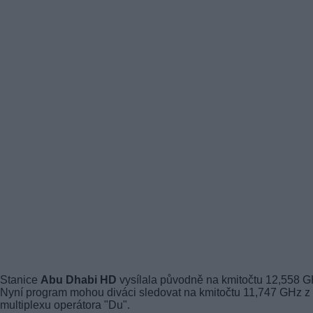
Stanice
Abu Dhabi HD
vysílala původně na kmitočtu 12,558 G
Nyní program mohou diváci sledovat na kmitočtu 11,747 GHz z
multiplexu operátora "Du".