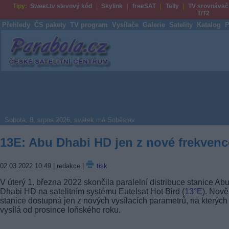
Tipy:
Sweet.tv slevový kód
Skylink
freeSAT
Telly
TV srovnávač
T/T2
Přehledy
ČS pakety
TV program
Vysílače
Galerie
Satelity
Katalog
P
Parabola.cz
Sobota, 8. srpna 2026, svátek má Soběslav
13E: Abu Dhabi HD jen z nové frekvenc
02.03.2022 10:49
| redakce |
tisk
V úterý 1. března 2022 skončila paralelní distribuce stanice Ab
Dhabi HD na satelitním systému Eutelsat Hot Bird (
13°E
). Nově
stanice dostupná jen z nových vysílacích parametrů, na kterých
vysílá od prosince loňského roku.