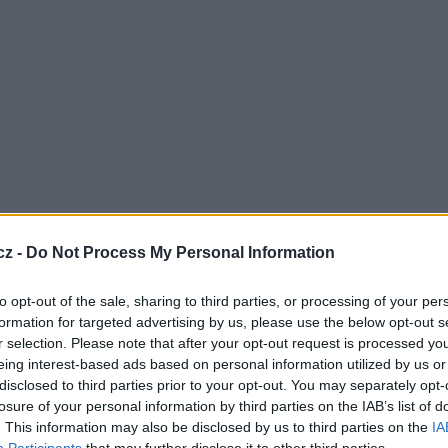
í z detektivních seriálů. Diváci se tak mohou těšit
cz -
Do Not Process My Personal Information
podivuhodnější vyšetřovací odhalení Williama
obdivovat špičkové pátrací schopnosti slečny
to opt-out of the sale, sharing to third parties, or processing of your per
formation for targeted advertising by us, please use the below opt-out s
r selection. Please note that after your opt-out request is processed y
ku Skylinku (foto: M7 Group)
eing interest-based ads based on personal information utilized by us or
disclosed to third parties prior to your opt-out. You may separately opt-
lový program CANAL+ Domo. Ten nabídne
TV
losure of your personal information by third parties on the IAB’s list of
ny zahrádkáře, domácí kutily i kuchaře, a to od
. This information may also be disclosed by us to third parties on the
IA