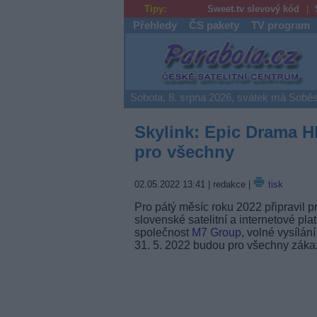
Tipy:
Sweet.tv slevový kód
Přehledy
ČS pakety
TV program
Parabola.cz
Sobota, 8. srpna 2026, svátek má Soběs
Skylink: Epic Drama 
pro všechny
02.05.2022 13:41
| redakce |
tisk
Pro pátý měsíc roku 2022 připravil p
slovenské satelitní a internetové pla
společnost
M7 Group
, volné vysílán
31. 5. 2022 budou pro všechny záka