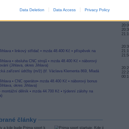
20:3
ogramy
22:0
Data Deletion
Data Access
Privacy Policy
23:0
20:0
20:3
21:1
20:3
Jihlava • linkový střídač • mzda 48.400 Kč • příspěvek na
21:1
21:5
 Jihlava • obsluha CNC strojů • mzda 48.400 Kč • náborový
vání (Jihlava, okres Jihlava)
20:
ická zařízení údržby (m/ž) (tř. Václava Klementa 869, Mladá
22:2
00:1
 Jihlava • CNC operátor• mzda 48.400 Kč • náborový bonus
ihlava, okres Jihlava)
 • montážní dělník • mzda 44.700 Kč • týdenní zálohy na
a)
brané články