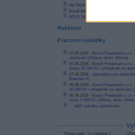
Na Skylinku by mohly skončit +1 pr
Kanál Adventure TV ukončil vysílání
RTVS 24 HD přešel na volné vysílání
Reklama
Pracovní nabídky
07.08.2026 -
Bosch Powertrain s.r.o. 
ubytování (Jihlava, okres Jihlava)
07.08.2026 -
Bosch Powertrain s.r.o.
bonus 50.000 Kč • příspěvek na ubyto
07.08.2026 -
Specialista pro elektron
Boleslav II)
06.08.2026 -
Bosch Powertrain s.r.o.
50.000 Kč • příspěvek na ubytování (J
06.08.2026 -
Bosch Powertrain s.r.o.
mzdu 2.000 Kč (Jihlava, okres Jihlav
... další nabídky zaměstnání
Vy