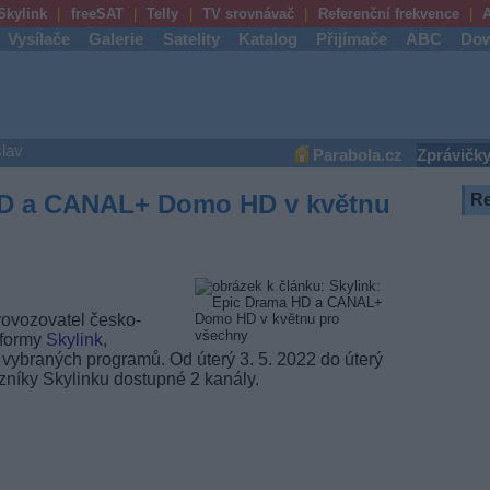
Skylink
freeSAT
Telly
TV srovnávač
Referenční frekvence
A
Vysílače
Galerie
Satelity
Katalog
Přijímače
ABC
Dow
lav
Parabola.cz
Zprávičk
HD a CANAL+ Domo HD v květnu
R
rovozovatel česko-
tformy
Skylink
,
í vybraných programů. Od úterý 3. 5. 2022 do úterý
zníky Skylinku dostupné 2 kanály.