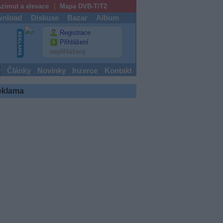
zimut a elevace
Mapa DVB-T/T2
nload
Diskuse
Bazar
Album
Registrace
Přihlášení
nepřihlášený
y
Články
Novinky
Inzerce
Kontakt
eklama