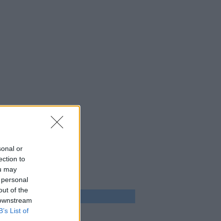
sonal or
ection to
ou may
 personal
out of the
 program
 downstream
B’s List of