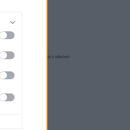
5 Zázraky přírody
0 Chalupáři (4/11)
5 Všechnopárty
0 Královna Viktorie
5 Orel přistál
5 Instagram: trh marnosti
0 Mumie se vrací
5 Pacific Rim: Povstání
5 Policejní akademie 6: Město v obležení
5 Zákony vlka 2 (6)
0 Mordparta II (6)
0 Na vlastní nebezpečí
0 Profesionálové (3)
0 Profesionálové (4)
0 Duše jako kaviár
5 Sejdeme se na Cibulce
0 Sejdeme se na Cibulce
50 SeXoňa