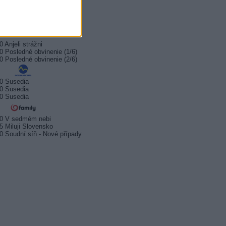
0 Old Surehand
0 Neskoro večer
0 Sieň slávy
0 Anjeli strážni
0 Posledné obvinenie (1/6)
0 Posledné obvinenie (2/6)
0 Susedia
0 Susedia
0 Susedia
20 V sedmém nebi
5 Miluji Slovensko
0 Soudní síň - Nové případy