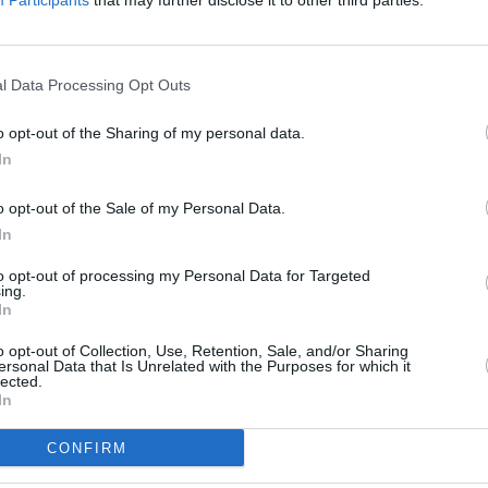
Participants
that may further disclose it to other third parties.
ama HD a CANAL+ Domo jsou dostupné ve
20:0
nk Live TV, kterou mají všichni zákazníci v ceně
21:2
22:0
l Data Processing Opt Outs
D:
20:0
21:4
Hz, pol. V, SR 27500, FEC 3/4, DVB-S2/8PSK
o opt-out of the Sharing of my personal data.
00:0
In
 HD:
20:2
22:5
Hz, pol. V, SR 29900, FEC 2/3, DVB-S2/8PSK
o opt-out of the Sale of my Personal Data.
01:0
In
20:1
to opt-out of processing my Personal Data for Targeted
21:3
R
ing.
22:4
In
20:1
o opt-out of Collection, Use, Retention, Sale, and/or Sharing
21:2
ersonal Data that Is Unrelated with the Purposes for which it
22:3
přesouvá do DVB-S2
lected.
většinu tv domácností v Německu
In
n
20:0
21:0
CONFIRM
21: