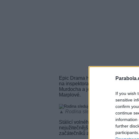
Epic Drama HD naservíruje to nejlepš
Parabola.
na inspektora George Gentlyho i nej
Murdocha a jeho věrného týmu nebo 
If you wish 
Marplové.
sensitive in
confirm you
▲ Rodina sleduje programovou nabíd
continue se
information 
Stálicí volného vysílání je lifesty
further disc
nejužitečnější tipy a triky pro všech
participants
začátečníků až po profíky.