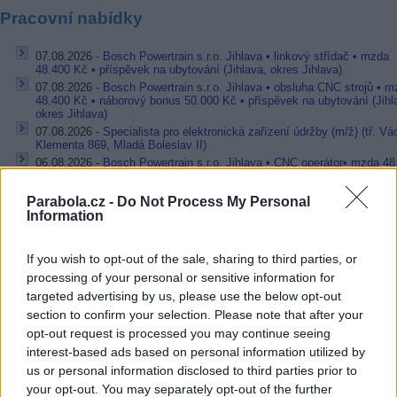
Pracovní nabídky
07.08.2026 -
Bosch Powertrain s.r.o. Jihlava • linkový střídač • mzda
48.400 Kč • příspěvek na ubytování (Jihlava, okres Jihlava)
07.08.2026 -
Bosch Powertrain s.r.o. Jihlava • obsluha CNC strojů • 
48.400 Kč • náborový bonus 50.000 Kč • příspěvek na ubytování (Jihl
okres Jihlava)
07.08.2026 -
Specialista pro elektronická zařízení údržby (m/ž) (tř. Vá
Klementa 869, Mladá Boleslav II)
06.08.2026 -
Bosch Powertrain s.r.o. Jihlava • CNC operátor• mzda 48
Kč • náborový bonus 50.000 Kč • příspěvek na ubytování (Jihlava, ok
Jihlava)
Parabola.cz -
Do Not Process My Personal
06.08.2026 -
Bosch Powertrain s.r.o. • montážní dělník • mzda 44.700
Information
týdenní zálohy na mzdu 2.000 Kč (Jihlava, okres Jihlava)
... další nabídky zaměstnání
If you wish to opt-out of the sale, sharing to third parties, or
processing of your personal or sensitive information for
Vybrané články
targeted advertising by us, please use the below opt-out
section to confirm your selection. Please note that after your
opt-out request is processed you may continue seeing
interest-based ads based on personal information utilized by
us or personal information disclosed to third parties prior to
your opt-out. You may separately opt-out of the further