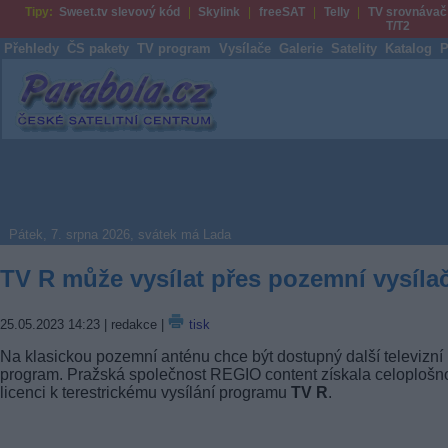
Tipy:
Sweet.tv slevový kód
Skylink
freeSAT
Telly
TV srovnávač
T/T2
Přehledy
ČS pakety
TV program
Vysílače
Galerie
Satelity
Katalog
P
Parabola.cz
Pátek, 7. srpna 2026, svátek má Lada
TV R může vysílat přes pozemní vysíla
25.05.2023 14:23
| redakce |
tisk
Na klasickou pozemní anténu chce být dostupný další televizní
program. Pražská společnost REGIO content získala celoplošn
licenci k terestrickému vysílání programu
TV R
.