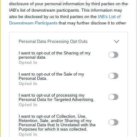
disclosure of your personal information by third parties on the
IAB’s list of downstream participants. This information may
also be disclosed by us to third parties on the
IAB’s List of
Prima sport - co nabídne v prvním
Kdy a kde bude Prima sport k
Downstream Participants
that may further disclose it to other
vysílacím týdnu
naladění na Skylinku
third parties.
Personal Data Processing Opt Outs
I want to opt-out of the Sharing of my
personal data.
Opted In
I want to opt-out of the Sale of my
Personal Data.
Opted In
I want to opt-out of processing my
Personal Data for Targeted Advertising.
Opted In
Parabola.cz
- web o satelitní, terestrické a kabelové televizi, © 2000–202
•
O webu parabola.cz
•
O souborech cookies
•
Inzerce
•
Kontakt
I want to opt-out of Collection, Use,
•
Dovolená u moře
•
Bazény
Retention, Sale, and/or Sharing of my
Personal Data that Is Unrelated with the
Purposes for which it was collected.
Opted In