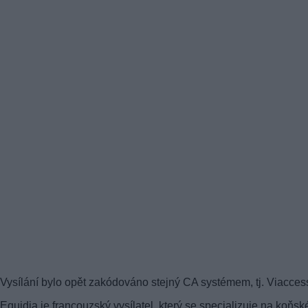
Vysílání bylo opět zakódováno stejný CA systémem, tj. Viacces
Equidia je francouzský vysílatel, který se specializuje na koňsk