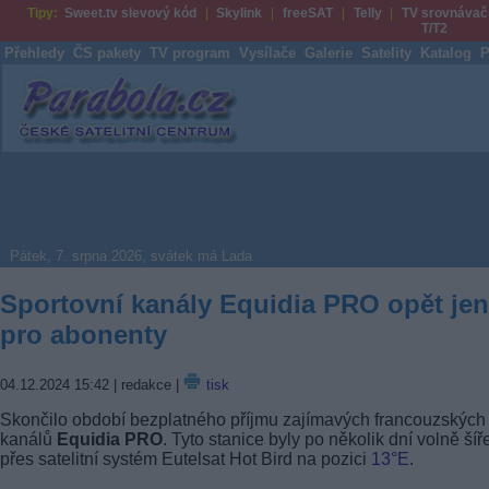
Tipy:
Sweet.tv slevový kód
Skylink
freeSAT
Telly
TV srovnávač
T/T2
Přehledy
ČS pakety
TV program
Vysílače
Galerie
Satelity
Katalog
P
Parabola.cz
Pátek, 7. srpna 2026, svátek má Lada
Sportovní kanály Equidia PRO opět jen
pro abonenty
04.12.2024 15:42
| redakce |
tisk
Skončilo období bezplatného příjmu zajímavých francouzských
kanálů
Equidia PRO
. Tyto stanice byly po několik dní volně ší
přes satelitní systém Eutelsat Hot Bird na pozici
13°E
.