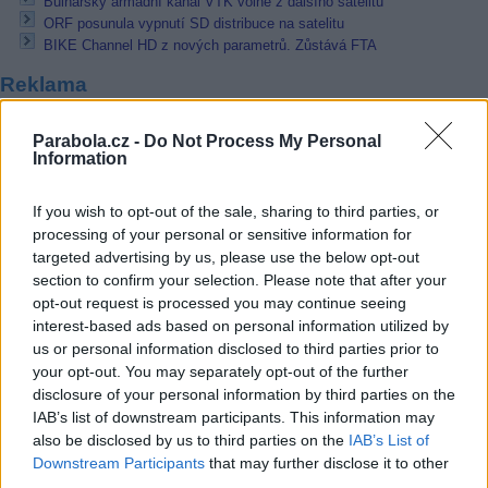
Bulharský armádní kanál VTK volně z dalšího satelitu
ORF posunula vypnutí SD distribuce na satelitu
BIKE Channel HD z nových parametrů. Zůstává FTA
Reklama
Pracovní nabídky
Parabola.cz -
Do Not Process My Personal
Information
07.08.2026 -
Bosch Powertrain s.r.o. Jihlava • linkový střídač • mzda
48.400 Kč • příspěvek na ubytování (Jihlava, okres Jihlava)
If you wish to opt-out of the sale, sharing to third parties, or
07.08.2026 -
Bosch Powertrain s.r.o. Jihlava • obsluha CNC strojů • 
48.400 Kč • náborový bonus 50.000 Kč • příspěvek na ubytování (Jihl
processing of your personal or sensitive information for
okres Jihlava)
targeted advertising by us, please use the below opt-out
07.08.2026 -
Specialista pro elektronická zařízení údržby (m/ž) (tř. Vá
section to confirm your selection. Please note that after your
Klementa 869, Mladá Boleslav II)
opt-out request is processed you may continue seeing
06.08.2026 -
Bosch Powertrain s.r.o. Jihlava • CNC operátor• mzda 48
Kč • náborový bonus 50.000 Kč • příspěvek na ubytování (Jihlava, ok
interest-based ads based on personal information utilized by
Jihlava)
us or personal information disclosed to third parties prior to
06.08.2026 -
Bosch Powertrain s.r.o. • montážní dělník • mzda 44.700
your opt-out. You may separately opt-out of the further
týdenní zálohy na mzdu 2.000 Kč (Jihlava, okres Jihlava)
disclosure of your personal information by third parties on the
... další nabídky zaměstnání
IAB’s list of downstream participants. This information may
also be disclosed by us to third parties on the
IAB’s List of
Downstream Participants
that may further disclose it to other
Vybrané články
third parties.