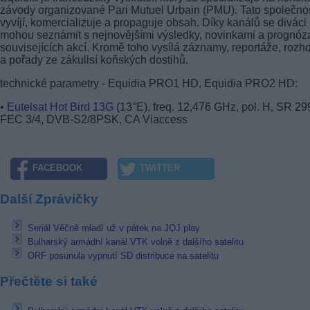
závody organizované Pari Mutuel Urbain (PMU). Tato společno
vyvíjí, komercializuje a propaguje obsah. Díky kanálů se diváci
mohou seznámit s nejnovějšími výsledky, novinkami a prognóz
souvisejících akcí. Kromě toho vysílá záznamy, reportáže, rozh
a pořady ze zákulisí koňských dostihů.
technické parametry - Equidia PRO1 HD, Equidia PRO2 HD:
•
Eutelsat Hot Bird 13G
(13°E), freq. 12,476 GHz, pol. H, SR 29
FEC 3/4, DVB-S2/8PSK, CA Viaccess
FACEBOOK
TWITTER
Další Zprávičky
Seriál Věčně mladí už v pátek na JOJ play
Bulharský armádní kanál VTK volně z dalšího satelitu
ORF posunula vypnutí SD distribuce na satelitu
Přečtěte si také