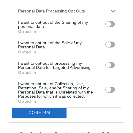
Personal Data Processing Opt Outs
I want to opt-out of the Sharing of my
personal data.
Opted In
I want to opt-out of the Sale of my
Personal Data.
Prima sport - co nabídne v prvním
Kdy a kde bude Prima sport k
Opted In
vysílacím týdnu
naladění na Skylinku
I want to opt-out of processing my
Personal Data for Targeted Advertising.
Opted In
Parabola.cz
- web o satelitní, terestrické a kabelové televizi, © 2000–202
•
O webu parabola.cz
•
O souborech cookies
•
Inzerce
•
Kontakt
•
Dovolená u moře
•
Bazény
I want to opt-out of Collection, Use,
Retention, Sale, and/or Sharing of my
Personal Data that Is Unrelated with the
Purposes for which it was collected.
Opted In
CONFIRM