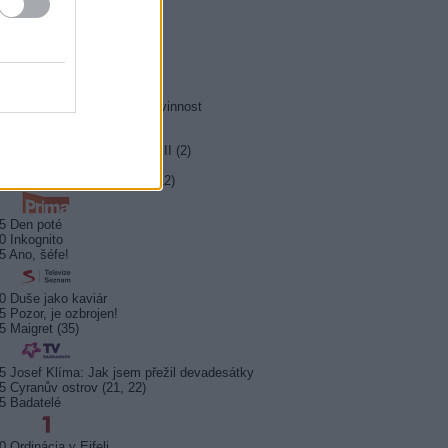
0 MOST! (6/8)
0 Nejlepší trapasy
5 Okno do hřbitova
0 Hrabě Monte Christo (3/8)
5 Hrabě Monte Christo (4/8)
0 Jesse Stone: Ztracená nevinnost
0 Případy mimořádné Marty II (2)
5 Farma Česko II (27)
5 Kriminálka Las Vegas X (12)
5 Den poté
0 Inkognito
5 Ano, šéfe!
0 Duše jako kaviár
5 Pozor, je ozbrojen!
5 Maigret (35)
5 Josef Klíma: Jak jsem přežil devadesátky
5 Cyranův ostrov (21, 22)
5 Badatelé
0 Ordinácia v Eifeli