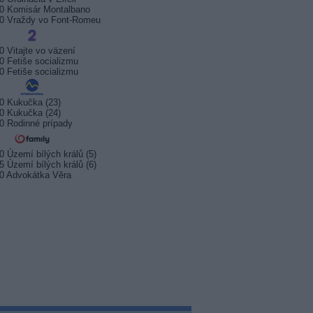
0 Komisár Montalbano
0 Vraždy vo Font-Romeu
0 Vitajte vo väzení
0 Fetiše socializmu
0 Fetiše socializmu
0 Kukučka (23)
0 Kukučka (24)
0 Rodinné prípady
0 Území bílých králů (5)
5 Území bílých králů (6)
0 Advokátka Věra
sport startuje. Kde ji
Prima sport zahájí vysílání 17.
Arena S
t?
srpna 2026
na Kana