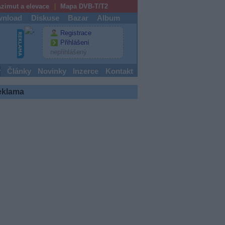
zimut a elevace
Mapa DVB-T/T2
nload
Diskuse
Bazar
Album
Registrace
Přihlášení
nepřihlášený
y
Články
Novinky
Inzerce
Kontakt
eklama