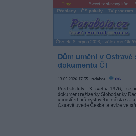
Tipy:
Sweet.tv slevový kód
Přehledy
ČS pakety
TV program
Parabola.cz
Čtvrtek, 6. srpna 2026, svátek má Oldři
Dům umění v Ostravě s
dokumentu ČT
13.05.2026 17:55
| redakce |
tisk
Před sto lety, 13. května 1926, lidé
dokument režisérky Slobodanky Radu
uprostřed průmyslového města stala
Ostravě uvede Česká televize ve stř