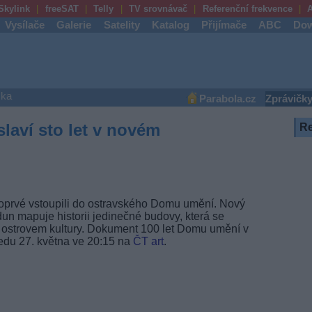
Skylink
freeSAT
Telly
TV srovnávač
Referenční frekvence
A
Vysílače
Galerie
Satelity
Katalog
Přijímače
ABC
Dow
ška
Parabola.cz
Zprávičk
laví sto let v novém
R
 poprvé vstoupili do ostravského Domu umění. Nový
n mapuje historii jedinečné budovy, která se
 ostrovem kultury. Dokument 100 let Domu umění v
edu 27. května ve 20:15 na
ČT art
.