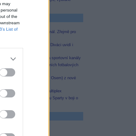
ou may
zápasy na TV Dajto
 personal
out of the
p Zprávičky
 downstream
B’s List of
Skylink spustil nový Test kanál. Zřejmě pro
Prima sport
Oneplay zařadí Prima sport. Diváci uvidí i
zápas Sparty proti Lyonu
AMC získala licence pro dva sportovní kanály
JOJka přinese porci atraktivních fotbalových
zápasů
Skylink: Slovenská TV8 (TV Osem) z nové
frekvence
Operátor Du převzal další multiplex
Prima sport odvysílá i odvetu Sparty v boji o
Ligu mistrů
 program