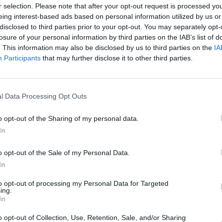
r selection. Please note that after your opt-out request is processed y
o bohaté, industriální město, následně město
eing interest-based ads based on personal information utilized by us or
nické centrum tehdejšího komunistického
 svobodná, tápající 90. léta ani
disclosed to third parties prior to your opt-out. You may separately opt-
To
átku 21. století, kdy se Ostrava stává kulturním
losure of your personal information by third parties on the IAB’s list of
gionu.
. This information may also be disclosed by us to third parties on the
IA
Participants
that may further disclose it to other third parties.
ie výtvarného umění v novém Československu. Je
áží duch první republiky i tehdejší víra v kulturu a
 architekt Josef Pleskot, který mimo jiné navrhl
ie označovanou jako Bílý stín. „
Právě duch
l Data Processing Opt Outs
 vytvářena, je na Domě umění dodnes mimořádně
o opt-out of the Sharing of my personal data.
ré vždy glosují určité historické období Ostravy a
In
, například historici Martin Jemelka a Petr
umění v Ostravě Jiří Jůza, kurátorka Renata
ař Stanislav Kolíbal, básník Petr Hruška, architekt
o opt-out of the Sale of my Personal Data.
urůvka či Hana Puchová a další.
In
a také v roli koproducenta. „
V budově Domu
to opt-out of processing my Personal Data for Targeted
století, který propojuje společenské události,
TV
ing.
všechny vzlety a pády dává jednoznačný vzkaz o
In
sti a nutnosti o ni neustále usilovat
,“ říká ředitel
iří Jůza. „
Mimořádné bohatství sbírek představuje
o opt-out of Collection, Use, Retention, Sale, and/or Sharing
lerie a zároveň závazek být otevřenou institucí,