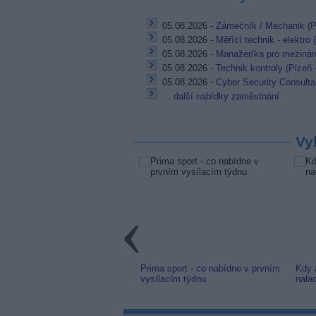
05.08.2026 -
Zámečník / Mechanik (P
05.08.2026 -
Měřící technik - elektro
05.08.2026 -
Manažer/ka pro mezináro
05.08.2026 -
Technik kontroly (Plzeň 
05.08.2026 -
Cyber Security Consulta
... další nabídky zaměstnání
Vy
link: Slovenská TV8 (TV
Prima sport - co nabídne v prvním
Kdy 
m) z nové frekvence
vysílacím týdnu
nala