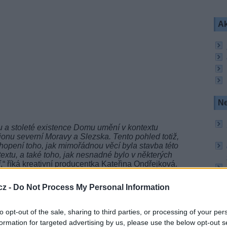
Ak
Ne
iku a stoleté existence Domu umění v kontextu
ionu severní Moravy a Slezska. Tento pohled totiž,
hopení toho, jak mimořádnou věcí byla stavba této
textu, a také toho, jak nesnadné bylo v některých
í
,“ říká kreativní producentka Kateřina Ondřejková.
cz -
Do Not Process My Personal Information
pelář (foto: Česká televize)
omu umění byla hodnotná umělecká sbírka
to opt-out of the sale, sharing to third parties, or processing of your per
ntiška Jurečka (1868-1925), pro jejíž trvalé
formation for targeted advertising by us, please use the below opt-out s
ý prostor. Ve vývoji galerie se zrcadlí dějinné