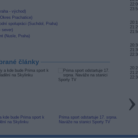
22:0
23:5
raha - východ)
 (Okres Prachatice)
20:1
dní spolupráci (Suchdol, Praha)
21:2
- sever)
21:5
nt (Nusle, Praha)
20:3
21:3
22:3
brané články
20:2
21:2
22:3
a kde bude Prima sport k
Prima sport odstartuje 17. srpna.
Prima 
dění na Skylinku
Naváže na stanici Sporty TV
naladi