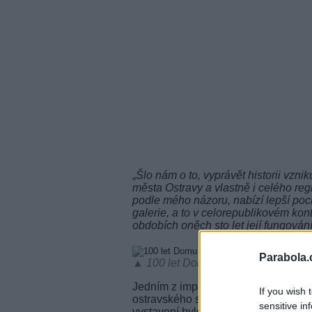
„
Šlo nám o to, vyprávět historii vzn
města Ostravy a vlastně i celého reg
podle mého názoru, nabízí lepší poc
galerie, a to v celorepublikovém kon
obdobích oněch sto let její fungován
Parabola.
▲ 100 let Domu umění v Ostravě - Po
Jedním z impulsů pro vybudování D
If you wish 
ostravského stavitele a sběratele Fra
sensitive in
vystavení bylo potřeba nalézt důstojn