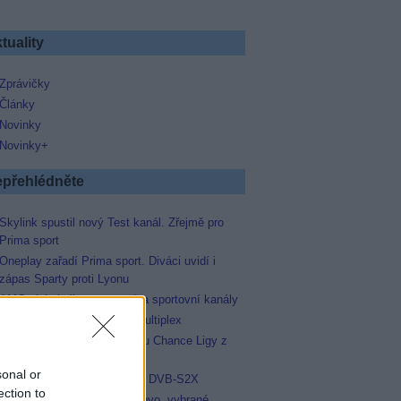
tuality
Zprávičky
Články
Novinky
Novinky+
přehlédněte
Skylink spustil nový Test kanál. Zřejmě pro
Prima sport
Oneplay zařadí Prima sport. Diváci uvidí i
zápas Sparty proti Lyonu
AMC získala licence pro dva sportovní kanály
Operátor Du převzal další multiplex
Oneplay Sport zahájí sezonu Chance Ligy z
nového studia
sonal or
Televisa Networks přešla na DVB-S2X
ection to
Niké liga opět komplet na Voyo, vybrané