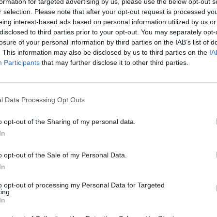
formation for targeted advertising by us, please use the below opt-out s
listopadu 2002 vynořila na satelitu
Eutelsat W2
na
r selection. Please note that after your opt-out request is processed y
GHz (polarizace vertikální, SR 4340, FEC 1/2).
eing interest-based ads based on personal information utilized by us or
ežitou změnou - některé pořady začal provozovatel
disclosed to third parties prior to your opt-out. You may separately opt-
stav má trvat do konce tohoto roku. Od ledna 2003
losure of your personal information by third parties on the IAB’s list of
ován celý.
. This information may also be disclosed by us to third parties on the
IA
Participants
that may further disclose it to other third parties.
l Data Processing Opt Outs
TV
o opt-out of the Sharing of my personal data.
In
20:1
21:0
22:0
o opt-out of the Sale of my Personal Data.
In
20:0
21:4
to opt-out of processing my Personal Data for Targeted
00:
ing.
In
20:2
22:3