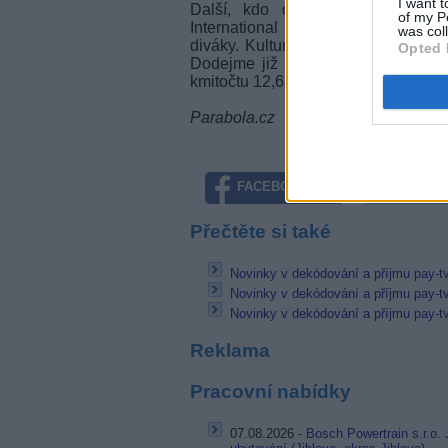
I want t
Další, kdo oznamuje kódování 
of my P
International se již objevila důlež
was col
diváky. Kulturní televize TVR Cul
Opted 
Dodejme již jen, že TVR Cultural 
kmitočtu 12,680 GHz (polarizace ver
Parabola.cz
FACEBOOK
TWITTE
Přečtěte si také
Novinky v dekódování a příjmu pay-tv
Novinky v dekódování a příjmu pay-tv
Novinky v dekódování a příjmu pay-tv
Reklama
Pracovní nabídky
07.08.2026 -
Bosch Powertrain s.r.o. 