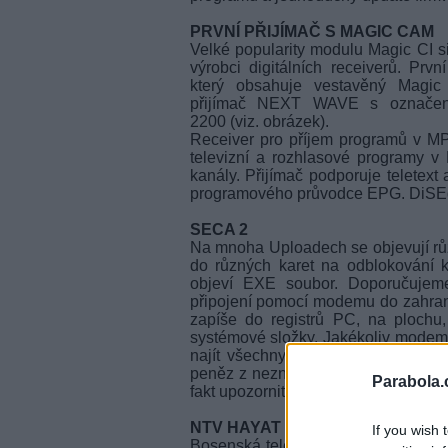
PRVNÍ PŘIJÍMAČ S MAGIC CAM
Velké popularity modulu Magic CI si
výrobci digitálních receiverů. Prvn
který obsahuje vestavěný Magi
přijímač NEXT WAVE s označe
2200 (viz. obrázek).
Receiver pro příjem programů v 
televizní a rozhlasové programy
kanály. Přijímač podporuje teletext 
programového průvodce EPG. DiSEqC
SECA 2
Na mnoha Uploadech se objevují růz
do různých karet na odblokování 
objeví EXE soubor. Doporučujem
připojení pomocí modemu do zahrani
zapíše do registrů PC, na plochu,
systémové složky. Jakékoliv modemo
najít všechny kopie soubory a nast
peněz z neznalých a nedočkavých l
Parabola.
fakt upozornit. (informaci zaslal Ječn
NTV HAYAT
If you wish 
Bosenská televize s programem do 