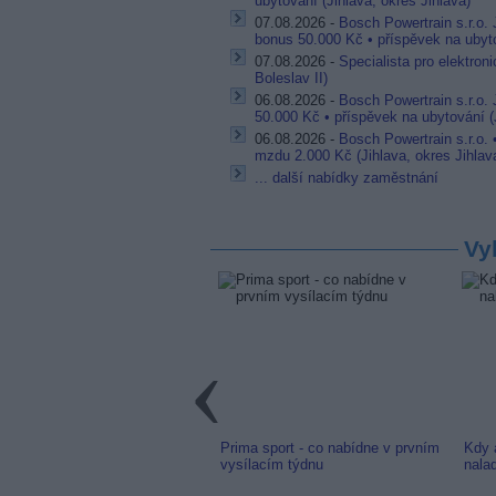
ubytování (Jihlava, okres Jihlava)
07.08.2026 -
Bosch Powertrain s.r.o.
bonus 50.000 Kč • příspěvek na ubyto
07.08.2026 -
Specialista pro elektron
Boleslav II)
06.08.2026 -
Bosch Powertrain s.r.o.
50.000 Kč • příspěvek na ubytování (J
06.08.2026 -
Bosch Powertrain s.r.o.
mzdu 2.000 Kč (Jihlava, okres Jihlav
... další nabídky zaměstnání
Vy
link: Slovenská TV8 (TV
Prima sport - co nabídne v prvním
Kdy 
m) z nové frekvence
vysílacím týdnu
nala