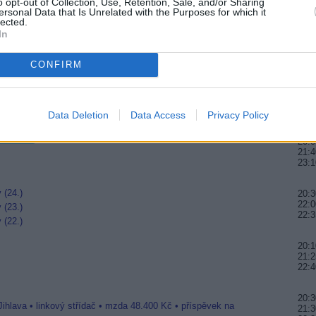
o opt-out of Collection, Use, Retention, Sale, and/or Sharing
je rumunská televize TVR. V programu TVR
23:5
ersonal Data that Is Unrelated with the Purposes for which it
itá informace pro kabelové televize a individuální
lected.
tural bude 27.11.2002 zakódována v CA Viaccess.
In
20:1
vysílá na satelitu Eutelsat W2 (pozice 16°E) na
22:0
tikální, SR 3000, FEC 3/4).
23:5
CONFIRM
20:
22:1
00:3
Data Deletion
Data Access
Privacy Policy
R
20:0
21:4
23:
 (24.)
20:3
22:0
 (23.)
22:3
 (22.)
20:1
21:2
22:4
20:3
Jihlava • linkový střídač • mzda 48.400 Kč • příspěvek na
21:3