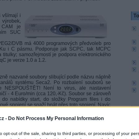
 všímají i
To
í výrobek,
c CAM je
ním SUC
MPEG2/DVB má 4000 programových předvoleb pro
 v Ku i C pásmu. Podporuje jak SCPC, tak MCPC
a titulky; samozřejmostí je podpora elektronického
 je verze 1.0 a 1.2.
ně nazvané soubory slibující podle názvu náplně
kanálů systému Seca2. Po rozbalení souborů se
e NESPOUŠTĚT! Není to virus, ale nastavení
čí - 4 Euro/min (cca 120,-Kč). Soubor se zároveň
 do nabídky start, do složky Program files i do
vé spojení se snaží hnát přes toto spojení. Navíc
To
avení je časově náročné. Je to jen další tahání
idí. Považujeme za vhodné Vás všechny na tento
cz -
Do Not Process My Personal Information
ý)
to opt-out of the sale, sharing to third parties, or processing of your per
zahraničí, NTV Hayat, která doposud vysílala na