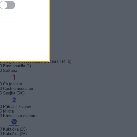
5 Kriminálka Miami VIII (13)
5 Máme rádi Česko
0 Máme rádi Česko
0 Ano, šéfe!
10 Bomber
5 Police Story: V pasti
0 Maigret (36)
5 Vítejte ve světě Andrého Rieu III (4, 5)
0 Emmanuella (2)
10 SeXoňa
0 Čo ja viem
0 Cestou necestou
5 Spojka (5/6)
0 Pätnásť životov
5 Milota
0 Ktosi je za dverami
0 Kukučka (25)
0 Kukučka (26)