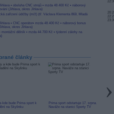
22:3
 Jihlava • obsluha CNC strojů • mzda 48.400 Kč • náborový
vání (Jihlava, okres Jihlava)
20:2
ická zařízení údržby (m/ž) (tř. Václava Klementa 869, Mladá
22:2
23:3
 Jihlava • CNC operátor• mzda 48.400 Kč • náborový bonus
ihlava, okres Jihlava)
 • montážní dělník • mzda 44.700 Kč • týdenní zálohy na
a)
brané články
a kde bude Prima sport k
Prima sport odstartuje 17. srpna.
Prima 
dění na Skylinku
Naváže na stanici Sporty TV
naladi