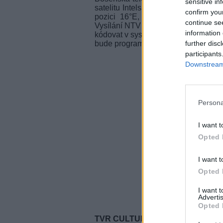
sensitive in
satelitu Intelsat 707, se začátkem 
confirm you
pozici 16°E, na kmitočtu 12,692 
continue se
Vysílání NTV Hayat prošlo velmi důl
information 
kódovat v systému Viaccess2. Tento 
further disc
bude program bosenské televize kód
participants
Downstream 
Persona
I want t
Opted 
I want t
Opted 
I want 
Advertis
Opted 
TVR CULTURAL