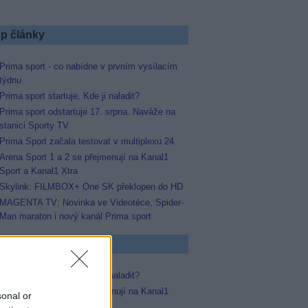
p články
Prima sport - co nabídne v prvním vysílacím
týdnu
Prima sport startuje. Kde ji naladit?
Prima sport odstartuje 17. srpna. Naváže na
stanici Sporty TV
Prima Sport začala testovat v multiplexu 24
Arena Sport 1 a 2 se přejmenují na Kanal1
Sport a Kanal1 Xtra
Skylink: FILMBOX+ One SK překlopen do HD
MAGENTA TV: Novinka ve Videotéce, Spider-
Man maraton i nový kanál Prima sport
p známky
Prima sport startuje. Kde ji naladit?
Arena Sport 1 a 2 se přejmenují na Kanal1
sonal or
Sport a Kanal1 Xtra