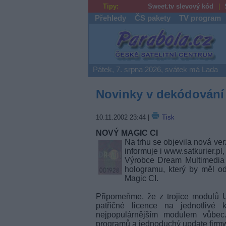
Tipy:
Sweet.tv slevový kód
Přehledy
ČS pakety
TV program
Parabola.cz
Pátek, 7. srpna 2026, svátek má Lada
Novinky v dekódování a
10.11.2002 23:44
|
Tisk
NOVÝ MAGIC CI
Na trhu se objevila nová ve
informuje i www.satkurier.pl
Výrobce Dream Multimedia 
hologramu, který by měl od
Magic CI.
Připomeňme, že z trojice modulů U
patřičné licence na jednotliv
nejpopulárnějším modulem vůbec
programů a jednoduchý update firmw