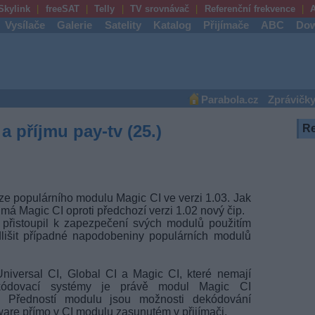
Skylink
freeSAT
Telly
TV srovnávač
Referenční frekvence
A
Vysílače
Galerie
Satelity
Katalog
Přijímače
ABC
Dow
Parabola.cz
Zprávičk
 příjmu pay-tv (25.)
R
rze populárního modulu Magic CI ve verzi 1.03. Jak
, má Magic CI oproti předchozí verzi 1.02 nový čip.
přistoupil k zapezpečení svých modulů použitím
lišit případné napodobeniny populárních modulů
niversal CI, Global CI a Magic CI, které nemají
é kódovací systémy je právě modul Magic CI
. Předností modulu jsou možnosti dekódování
are přímo v CI modulu zasunutém v přijímači.