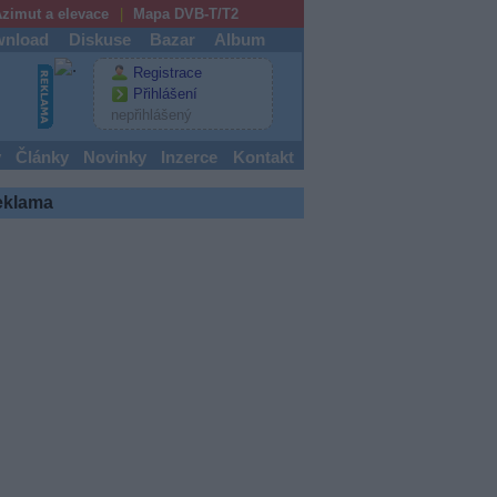
zimut a elevace
Mapa DVB-T/T2
nload
Diskuse
Bazar
Album
Registrace
Přihlášení
nepřihlášený
y
Články
Novinky
Inzerce
Kontakt
eklama