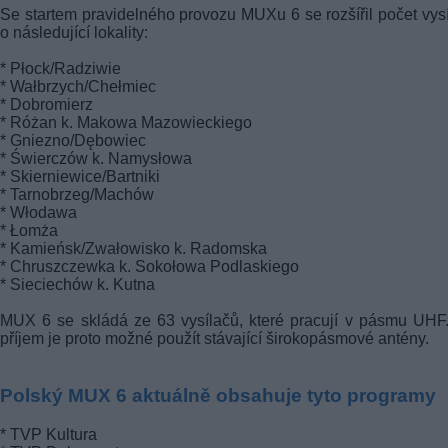
Se startem pravidelného provozu MUXu 6 se rozšířil počet vys
o následující lokality:
* Płock/Radziwie
* Wałbrzych/Chełmiec
* Dobromierz
* Różan k. Makowa Mazowieckiego
* Gniezno/Dębowiec
* Świerczów k. Namysłowa
* Skierniewice/Bartniki
* Tarnobrzeg/Machów
* Włodawa
* Łomża
* Kamieńsk/Zwałowisko k. Radomska
* Chruszczewka k. Sokołowa Podlaskiego
* Sieciechów k. Kutna
MUX 6 se skládá ze 63 vysílačů, které pracují v pásmu UHF
příjem je proto možné použít stávající širokopásmové antény.
Polský MUX 6 aktuálně obsahuje tyto programy
* TVP Kultura