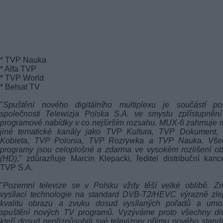
* TVP Nauka
* Alfa TVP
* TVP World
* Belsat TV
"
Spuštění nového digitálního multiplexu je součástí pos
společnosti Telewizja Polska S.A. ve smyslu zpřístupnění
programové nabídky v co nejširším rozsahu. MUX-6 zahrnuje
jiné tematické kanály jako TVP Kultura, TVP Dokument,
Kobieta, TVP Polonia, TVP Rozrywka a TVP Nauka. Vše
programy jsou celoplošné a zdarma ve vysokém rozlišení o
(HD)
," zdůrazňuje Marcin Klepacki, ředitel distribuční kanc
TVP S.A.
"
Pozemní televize se v Polsku vždy těší velké oblibě. Z
vysílací technologie na standard DVB-T2/HEVC výrazně zle
kvalitu obrazu a zvuku dosud vysílaných pořadů a umož
spuštění nových TV programů. Vyzýváme proto všechny div
kteří dosud nepřizpůsobili své televizory příjmu nového stand