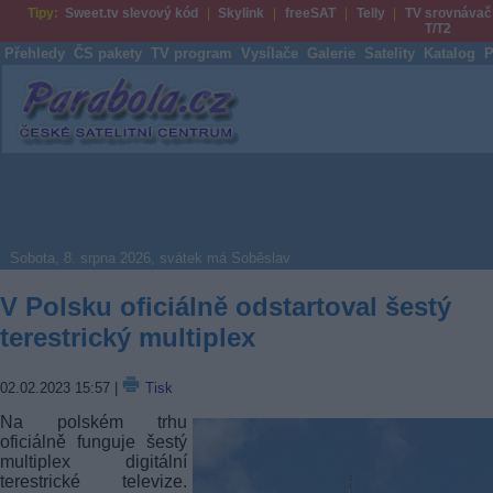
Tipy:
Sweet.tv slevový kód
Skylink
freeSAT
Telly
TV srovnávač
T/T2
Přehledy
ČS pakety
TV program
Vysílače
Galerie
Satelity
Katalog
P
Parabola.cz
Sobota, 8. srpna 2026, svátek má Soběslav
V Polsku oficiálně odstartoval šestý
terestrický multiplex
02.02.2023 15:57
|
Tisk
Na polském trhu
oficiálně funguje šestý
multiplex digitální
terestrické televize.