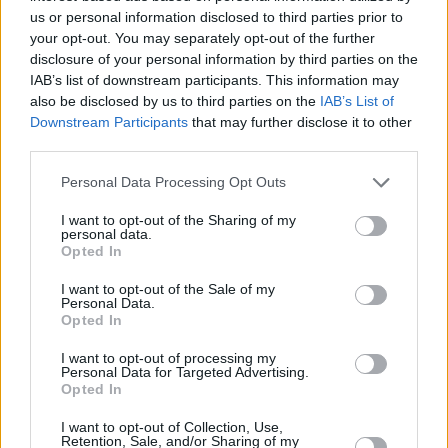
48.400 Kč • příspěvek na ubytování (Jihlava, okres Jihlava)
us or personal information disclosed to third parties prior to
07.08.2026 -
Bosch Powertrain s.r.o. Jihlava • obsluha CNC strojů • 
your opt-out. You may separately opt-out of the further
48.400 Kč • náborový bonus 50.000 Kč • příspěvek na ubytování (Jihl
okres Jihlava)
disclosure of your personal information by third parties on the
07.08.2026 -
Specialista pro elektronická zařízení údržby (m/ž) (tř. Vá
IAB’s list of downstream participants. This information may
Klementa 869, Mladá Boleslav II)
also be disclosed by us to third parties on the
IAB’s List of
06.08.2026 -
Bosch Powertrain s.r.o. Jihlava • CNC operátor• mzda 48
Downstream Participants
that may further disclose it to other
Kč • náborový bonus 50.000 Kč • příspěvek na ubytování (Jihlava, ok
Jihlava)
third parties.
06.08.2026 -
Bosch Powertrain s.r.o. • montážní dělník • mzda 44.700
týdenní zálohy na mzdu 2.000 Kč (Jihlava, okres Jihlava)
Personal Data Processing Opt Outs
... další nabídky zaměstnání
I want to opt-out of the Sharing of my
personal data.
Opted In
Vybrané články
I want to opt-out of the Sale of my
Personal Data.
Opted In
I want to opt-out of processing my
Personal Data for Targeted Advertising.
Opted In
I want to opt-out of Collection, Use,
Prima sport - co nabídne v prvním
Kdy a kde bude Prima sport k
Retention, Sale, and/or Sharing of my