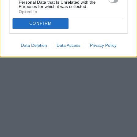
Personal Data that Is Unrelated with the
vysílacím týdnu
naladění na Skylinku
Purposes for which it was collected.
Opted In
CONFIRM
Parabola.cz
- web o satelitní, terestrické a kabelové televizi, © 2000–202
•
O webu parabola.cz
•
O souborech cookies
•
Inzerce
•
Kontakt
•
Dovolená u moře
•
Bazény
Data Deletion
Data Access
Privacy Policy