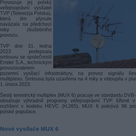
Provozuje jej polský
veřejnoprávní vysílatel
TVP (Telewizja Polska),
která tím plynule
navázala na předchozí
roky zkušebního
provozu.
TVP dne 31. ledna
2023 podepsala
smlouvu se společností
Emitel S.A., technickým
provozovatelem
pozemní vysílací infrastruktury, na provoz signálu šes
multiplexu. Smlouva byla uzavřena na 4 roky a vstoupila v pla
1. února 2023.
Šestý terestrický multiplex (MUX 6) pracuje ve standardu DVB
obsahuje výhradně programy veřejnoprávní TVP šířené 
rozlišení v kodeku HEVC (H.265). MUX 6 pokrývá 96 pro
polské populace.
Nové vysílače MUX 6