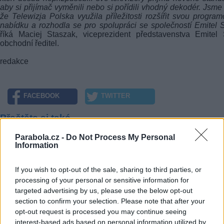
aby si přijímač vyměnili nebo si pořídili vhodný dekodér. Jsme 
že Telewizja Polska využila příležitosti rozšířit svou progra
nabídku a rozhodla se pro spolupráci se společností Emitel S
říká Maciej Staszak, viceprezident představenstva Emitel 
obchodní ředitel.
redakce
FACEBOOK
TWITTER
Přečtěte si také
Parabola.cz -
Do Not Process My Personal
Multiplex 24 rozšířil pokrytí o nový vysílač Velemín - Milešovka
Information
Šláger Muzika odstartoval v multiplexu 24
Třetí nový pražský vysílač multiplexu 24 v provozu
If you wish to opt-out of the sale, sharing to third parties, or
Reklama
processing of your personal or sensitive information for
targeted advertising by us, please use the below opt-out
Pracovní nabídky
section to confirm your selection. Please note that after your
opt-out request is processed you may continue seeing
07.08.2026 -
Bosch Powertrain s.r.o. Jihlava • linkový střídač • mzda
interest-based ads based on personal information utilized by