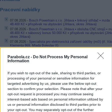
Pracovní nabídky
07.08.2026 -
Bosch Powertrain s.r.o. Jihlava • linkový střídač • mzda
48.400 Kč • příspěvek na ubytování (Jihlava, okres Jihlava)
07.08.2026 -
Bosch Powertrain s.r.o. Jihlava • obsluha CNC strojů • 
48.400 Kč • náborový bonus 50.000 Kč • příspěvek na ubytování (Jihl
okres Jihlava)
07.08.2026 -
Specialista pro elektronická zařízení údržby (m/ž) (tř. Vá
Klementa 869, Mladá Boleslav II)
06.08.2026 -
Bosch Powertrain s.r.o. Jihlava • CNC operátor• mzda 48
Kč • náborový bonus 50.000 Kč • příspěvek na ubytování (Jihlava, ok
Parabola.cz -
Do Not Process My Personal
Jihlava)
Information
06.08.2026 -
Bosch Powertrain s.r.o. • montážní dělník • mzda 44.700
týdenní zálohy na mzdu 2.000 Kč (Jihlava, okres Jihlava)
... další nabídky zaměstnání
If you wish to opt-out of the sale, sharing to third parties, or
processing of your personal or sensitive information for
targeted advertising by us, please use the below opt-out
Vybrané články
section to confirm your selection. Please note that after your
opt-out request is processed you may continue seeing
interest-based ads based on personal information utilized by
us or personal information disclosed to third parties prior to
your opt-out. You may separately opt-out of the further