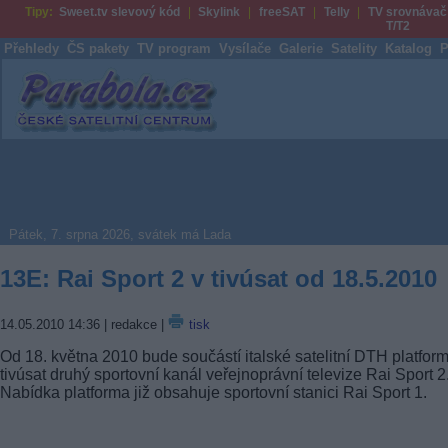
Tipy:
Sweet.tv slevový kód
Skylink
freeSAT
Telly
TV srovnávač
T/T2
Přehledy
ČS pakety
TV program
Vysílače
Galerie
Satelity
Katalog
P
Parabola.cz
Pátek, 7. srpna 2026, svátek má Lada
13E: Rai Sport 2 v tivúsat od 18.5.2010
14.05.2010 14:36
| redakce |
tisk
Od 18. května 2010 bude součástí italské satelitní DTH platfor
tivúsat druhý sportovní kanál veřejnoprávní televize Rai Sport 2
Nabídka platforma již obsahuje sportovní stanici Rai Sport 1.