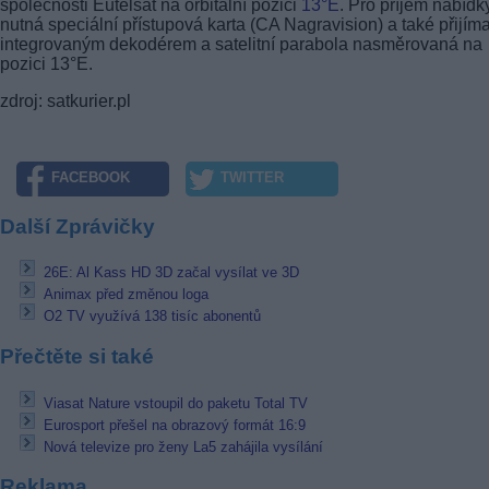
společnosti Eutelsat na orbitální pozici
13°E
. Pro příjem nabídk
nutná speciální přístupová karta (CA Nagravision) a také přijím
integrovaným dekodérem a satelitní parabola nasměrovaná na
pozici 13°E.
zdroj: satkurier.pl
FACEBOOK
TWITTER
Další Zprávičky
26E: Al Kass HD 3D začal vysílat ve 3D
Animax před změnou loga
O2 TV využívá 138 tisíc abonentů
Přečtěte si také
Viasat Nature vstoupil do paketu Total TV
Eurosport přešel na obrazový formát 16:9
Nová televize pro ženy La5 zahájila vysílání
Reklama