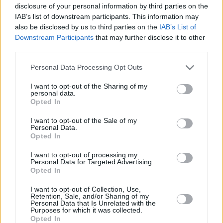
disclosure of your personal information by third parties on the
IAB’s list of downstream participants. This information may
also be disclosed by us to third parties on the
IAB’s List of
Downstream Participants
that may further disclose it to other
Prima sport - co nabídne v prvním
Kdy a kde bude Prima sport k
third parties.
vysílacím týdnu
naladění na Skylinku
Personal Data Processing Opt Outs
I want to opt-out of the Sharing of my
personal data.
Opted In
I want to opt-out of the Sale of my
Personal Data.
Opted In
I want to opt-out of processing my
Personal Data for Targeted Advertising.
Opted In
Parabola.cz
- web o satelitní, terestrické a kabelové televizi, © 2000–202
•
O webu parabola.cz
•
O souborech cookies
•
Inzerce
•
Kontakt
I want to opt-out of Collection, Use,
•
Dovolená u moře
•
Bazény
Retention, Sale, and/or Sharing of my
Personal Data that Is Unrelated with the
Purposes for which it was collected.
Opted In