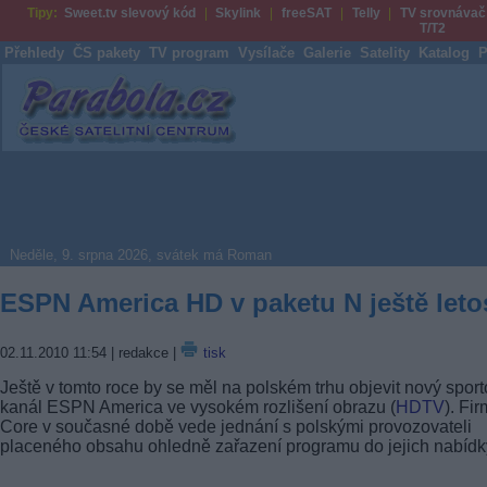
Tipy:
Sweet.tv slevový kód
Skylink
freeSAT
Telly
TV srovnávač
T/T2
Přehledy
ČS pakety
TV program
Vysílače
Galerie
Satelity
Katalog
P
Parabola.cz
Neděle, 9. srpna 2026, svátek má Roman
ESPN America HD v paketu N ještě leto
02.11.2010 11:54
| redakce |
tisk
Ještě v tomto roce by se měl na polském trhu objevit nový sport
kanál ESPN America ve vysokém rozlišení obrazu (
HDTV
). Fi
Core v současné době vede jednání s polskými provozovateli
placeného obsahu ohledně zařazení programu do jejich nabídk