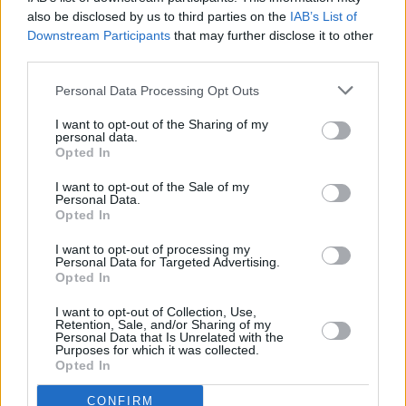
also be disclosed by us to third parties on the
IAB’s List of
Downstream Participants
that may further disclose it to other
third parties.
Personal Data Processing Opt Outs
I want to opt-out of the Sharing of my
personal data.
Opted In
Prima sport - co nabídne v prvním
Kdy a kde bude Prima sport k
vysílacím týdnu
naladění na Skylinku
I want to opt-out of the Sale of my
Personal Data.
Opted In
I want to opt-out of processing my
Personal Data for Targeted Advertising.
Opted In
Parabola.cz
- web o satelitní, terestrické a kabelové televizi, © 2000–202
•
O webu parabola.cz
•
O souborech cookies
•
Inzerce
•
Kontakt
I want to opt-out of Collection, Use,
•
Dovolená u moře
•
Bazény
Retention, Sale, and/or Sharing of my
Personal Data that Is Unrelated with the
Purposes for which it was collected.
Opted In
CONFIRM