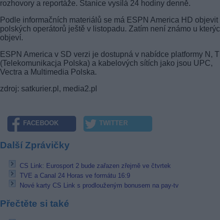
rozhovory a reportáže. Stanice vysílá 24 hodiny denně.
Podle informačních materiálů se má ESPN America HD objevit
polských operátorů ještě v listopadu. Zatím není známo u který
objeví.
ESPN America v SD verzi je dostupná v nabídce platformy N, 
(Telekomunikacja Polska) a kabelových sítích jako jsou UPC,
Vectra a Multimedia Polska.
zdroj: satkurier.pl, media2.pl
FACEBOOK
TWITTER
Další Zprávičky
CS Link: Eurosport 2 bude zařazen zřejmě ve čtvrtek
TVE a Canal 24 Horas ve formátu 16:9
Nové karty CS Link s prodlouženým bonusem na pay-tv
Přečtěte si také