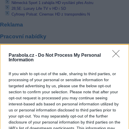
Německá Sport 1 zahájila HD vysílání přes Astru
28,5E: Luxury Life TV v HD i SD
Cyfrowy Polsat: Cinemax HD z transpondéru N
Reklama
Pracovní nabídky
07.08.2026 -
Bosch Powertrain s.r.o. Jihlava • linkový střídač • mzda
48.400 Kč • příspěvek na ubytování (Jihlava, okres Jihlava)
Parabola.cz -
Do Not Process My Personal
07.08.2026 -
Bosch Powertrain s.r.o. Jihlava • obsluha CNC strojů • 
Information
48.400 Kč • náborový bonus 50.000 Kč • příspěvek na ubytování (Jihl
okres Jihlava)
06.08.2026 -
Bosch Powertrain s.r.o. Jihlava • CNC operátor• mzda 48
If you wish to opt-out of the sale, sharing to third parties, or
Kč • náborový bonus 50.000 Kč • příspěvek na ubytování (Jihlava, ok
processing of your personal or sensitive information for
Jihlava)
targeted advertising by us, please use the below opt-out
06.08.2026 -
Bosch Powertrain s.r.o. • montážní dělník • mzda 44.700
section to confirm your selection. Please note that after your
týdenní zálohy na mzdu 2.000 Kč (Jihlava, okres Jihlava)
06.08.2026 -
Bosch Powertrain s.r.o. Jihlava • práce ve skladu • mzda
opt-out request is processed you may continue seeing
48.400 Kč • náborový bonus 50.000 Kč • ubytování (Jihlava, okres Jih
interest-based ads based on personal information utilized by
... další nabídky zaměstnání
us or personal information disclosed to third parties prior to
your opt-out. You may separately opt-out of the further
disclosure of your personal information by third parties on the
Vybrané články
IAB’s list of downstream participants. This information may