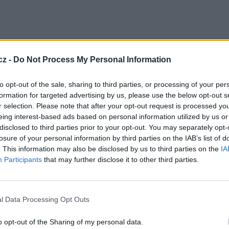
cz -
Do Not Process My Personal Information
to opt-out of the sale, sharing to third parties, or processing of your per
formation for targeted advertising by us, please use the below opt-out s
ton se satelitem
Express AM5
je naplánován na
r selection. Please note that after your opt-out request is processed y
eing interest-based ads based on personal information utilized by us or
disclosed to third parties prior to your opt-out. You may separately opt-
t na platformě těžké třídy Express 2000, kterou
losure of your personal information by third parties on the IAB’s list of
acovat na pozici 140°E, kde bude poskytovat
. This information may also be disclosed by us to third parties on the
IA
ílání na území Ruska, prezidentskou a vládní
lužeb (telefonie, videokonference, přenos dat,
Participants
that may further disclose it to other third parties.
unikačních sítí na základě technologie VSAT.
l Data Processing Opt Outs
TV
o opt-out of the Sharing of my personal data.
R