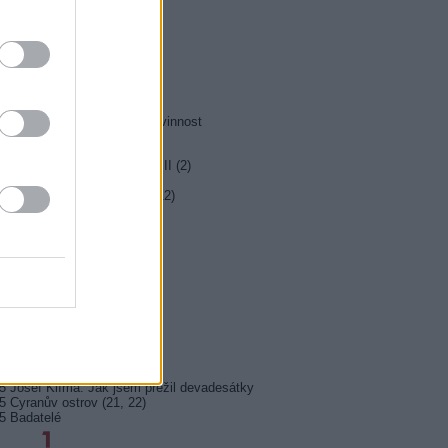
0 MOST! (6/8)
0 Nejlepší trapasy
5 Okno do hřbitova
0 Hrabě Monte Christo (3/8)
5 Hrabě Monte Christo (4/8)
0 Jesse Stone: Ztracená nevinnost
0 Případy mimořádné Marty II (2)
5 Farma Česko II (27)
5 Kriminálka Las Vegas X (12)
5 Den poté
0 Inkognito
5 Ano, šéfe!
0 Duše jako kaviár
5 Pozor, je ozbrojen!
5 Maigret (35)
5 Josef Klíma: Jak jsem přežil devadesátky
5 Cyranův ostrov (21, 22)
5 Badatelé