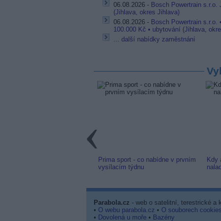
06.08.2026 -
Bosch Powertrain s.r.o. 
(Jihlava, okres Jihlava)
06.08.2026 -
Bosch Powertrain s.r.o. 
100.000 Kč • ubytování (Jihlava, okre
... další nabídky zaměstnání
Vy
link: Slovenská TV8 (TV
Prima sport - co nabídne v prvním
Kdy 
m) z nové frekvence
vysílacím týdnu
nala
Parabola.cz
- web o satelitní, terestrické a
•
O webu parabola.cz
•
O souborech cookie
•
Dovolená u moře
•
Bazény