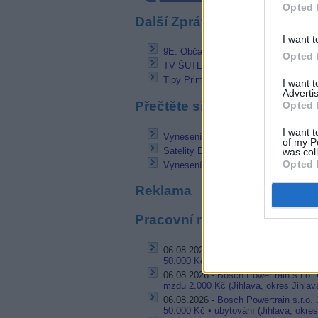
Opted 
Další Zprávičky
I want t
9E: Občasné přenosy FOX Sports
Opted 
TV ŠUTEL volně na satelitu Thor 6
Tipy Prima ZOOM: Příběhy z oceánů,
I want 
Advertis
Přečtěte si také
Opted 
I want t
Vynesení satelitu Astra 5B odloženo 
of my P
Satelity Express AT1 a Express AT2
was col
Opted 
Vynesení satelitu Thaicom 6 před N
Reklama
Pracovní nabídky
06.08.2026 -
Bosch Powertrain s.r.o.
50.000 Kč • příspěvek na ubytování (J
06.08.2026 -
Bosch Powertrain s.r.o.
mzdu 2.000 Kč (Jihlava, okres Jihlav
06.08.2026 -
Bosch Powertrain s.r.o.
50.000 Kč • ubytování (Jihlava, okres