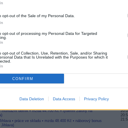
In
20:1
21:0
22:1
o opt-out of the Sale of my Personal Data.
In
20:0
20:5
 Dinosauři v novém světle
to opt-out of processing my Personal Data for Targeted
21:5
ing.
In
20:2
21:2
o opt-out of Collection, Use, Retention, Sale, and/or Sharing
na leden
22:3
ersonal Data that Is Unrelated with the Purposes for which it
 budou vyneseny v březnu 2014
lected.
In
ovým rokem
20:1
22:4
23:4
CONFIRM
20:1
22:3
23:5
Data Deletion
Data Access
Privacy Policy
 Jihlava • CNC operátor• mzda 48.400 Kč • náborový bonus
ihlava, okres Jihlava)
 • montážní dělník • mzda 44.700 Kč • týdenní zálohy na
20:0
a)
20:5
21:5
 Jihlava • práce ve skladu • mzda 48.400 Kč • náborový bonus
 Jihlava)