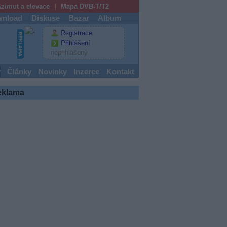
zimut a elevace
Mapa DVB-T/T2
nload
Diskuse
Bazar
Album
Registrace
Přihlášení
nepřihlášený
y
Články
Novinky
Inzerce
Kontakt
eklama