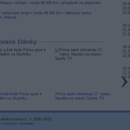
Jihlava • střídač • mzda 48.400 Kč • příspěvek na ubytování
20:3
22:0
23:5
• seřizování strojů • mzda 48.400 Kč • náborový bonus
s Jihlava)
20:1
21:2
21:5
brané články
20:3
21:3
22:3
20:2
21:2
22:3
a kde bude Prima sport k
Prima sport odstartuje 17. srpna.
Prima 
dění na Skylinku
Naváže na stanici Sporty TV
naladi
 kabelové televizi, © 2000–2026
s
•
Inzerce
•
Kontakt