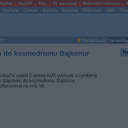
Skylink
freeSAT
Telly
TV srovnávač
Referenční frekvence
A
Vysílače
Galerie
Satelity
Katalog
Přijímače
ABC
Dow
ška
Parabola.cz
Zprávičk
n do kosmodromu Bajkonur
R
nikační satelit Express AM5 vyvinutý a vyrobený
v dopraven do kosmodromu Bajkonur
řipravovat na svůj let.