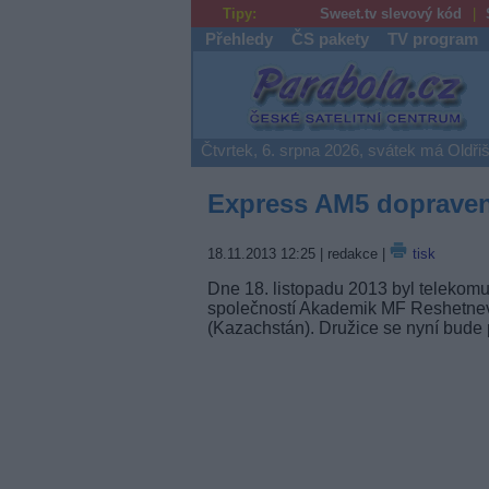
Tipy:
Sweet.tv slevový kód
Přehledy
ČS pakety
TV program
Parabola.cz
Čtvrtek, 6. srpna 2026, svátek má Oldři
Express AM5 doprave
18.11.2013 12:25
| redakce |
tisk
Dne 18. listopadu 2013 byl telekomu
společností Akademik MF Reshetne
(Kazachstán). Družice se nyní bude p