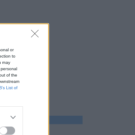
sonal or
ection to
ou may
 personal
out of the
 downstream
B’s List of
 program