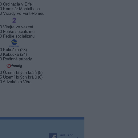
0 Ordinácia v Eifeli
0 Komisár Montalbano
0 Vraždy vo Font-Romeu
0 Vitajte vo väzení
0 Fetiše socializmu
0 Fetiše socializmu
0 Kukučka (23)
0 Kukučka (24)
0 Rodinné prípady
0 Území bílých králů (5)
5 Území bílých králů (6)
0 Advokátka Věra
sport startuje. Kde ji
Prima sport zahájí vysílání 17.
Arena S
t?
srpna 2026
na Kana