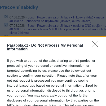
Pracovní nabídky
07.08.2026 -
Bosch Powertrain s.r.o. Jihlava • linkový střídač • mzda
48.400 Kč • příspěvek na ubytování (Jihlava, okres Jihlava)
07.08.2026 -
Bosch Powertrain s.r.o. Jihlava • obsluha CNC strojů • 
48.400 Kč • náborový bonus 50.000 Kč • příspěvek na ubytování (Jihl
okres Jihlava)
07.08.2026 -
Specialista pro elektronická zařízení údržby (m/ž) (tř. Vá
Klementa 869, Mladá Boleslav II)
Parabola.cz -
Do Not Process My Personal
06.08.2026 -
Bosch Powertrain s.r.o. Jihlava • CNC operátor• mzda 48
Information
Kč • náborový bonus 50.000 Kč • příspěvek na ubytování (Jihlava, ok
Jihlava)
06.08.2026 -
Bosch Powertrain s.r.o. • montážní dělník • mzda 44.700
If you wish to opt-out of the sale, sharing to third parties, or
týdenní zálohy na mzdu 2.000 Kč (Jihlava, okres Jihlava)
processing of your personal or sensitive information for
... další nabídky zaměstnání
targeted advertising by us, please use the below opt-out
section to confirm your selection. Please note that after your
Vybrané články
opt-out request is processed you may continue seeing
interest-based ads based on personal information utilized by
us or personal information disclosed to third parties prior to
your opt-out. You may separately opt-out of the further
disclosure of your personal information by third parties on the
IAB’s list of downstream participants. This information may