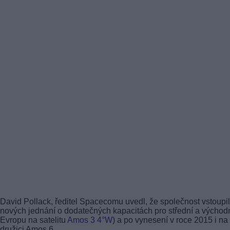
David Pollack, ředitel Spacecomu uvedl, že společnost vstoupi
nových jednání o dodatečných kapacitách pro střední a východ
Evropu na satelitu
Amos 3
4°W
) a po vynesení v roce 2015 i na
družici Amos 6.