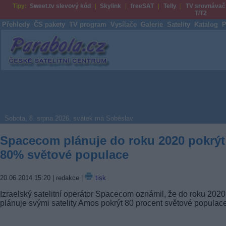
Tipy:
Sweet.tv slevový kód
Skylink
freeSAT
Telly
TV srovnávač
T/T2
Přehledy
ČS pakety
TV program
Vysílače
Galerie
Satelity
Katalog
P
Parabola.cz
Sobota, 8. srpna 2026, svátek má Soběslav
Spacecom plánuje do roku 2020 pokrýt
80% světové populace
20.06.2014 15:20
| redakce |
tisk
Izraelský satelitní operátor Spacecom oznámil, že do roku 2020
plánuje svými satelity Amos pokrýt 80 procent světové populace