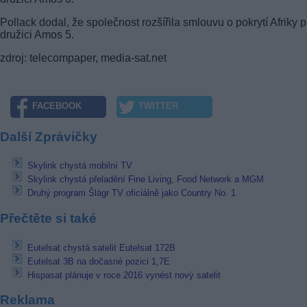
Pollack dodal, že společnost rozšířila smlouvu o pokrytí Afriky 
družici Amos 5.
zdroj: telecompaper, media-sat.net
FACEBOOK
TWITTER
Další Zprávičky
Skylink chystá mobilní TV
Skylink chystá přeladění Fine Living, Food Network a MGM
Druhý program Šlágr TV oficiálně jako Country No. 1
Přečtěte si také
Eutelsat chystá satelit Eutelsat 172B
Eutelsat 3B na dočasné pozici 1,7E
Hispasat plánuje v roce 2016 vynést nový satelit
Reklama