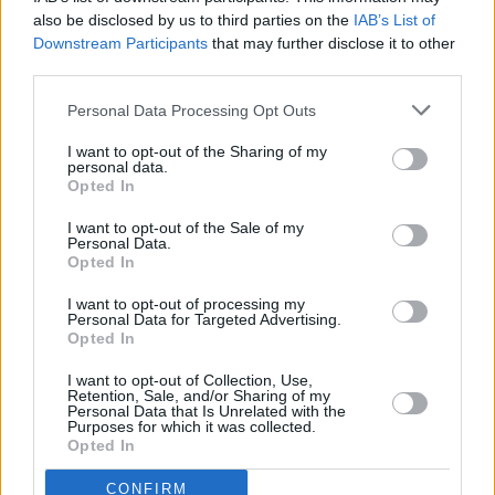
also be disclosed by us to third parties on the
IAB’s List of
Downstream Participants
that may further disclose it to other
third parties.
Prima sport - co nabídne v prvním
Kdy a kde bude Prima sport k
vysílacím týdnu
naladění na Skylinku
Personal Data Processing Opt Outs
I want to opt-out of the Sharing of my
personal data.
Opted In
I want to opt-out of the Sale of my
Personal Data.
Opted In
I want to opt-out of processing my
Personal Data for Targeted Advertising.
Opted In
Parabola.cz
- web o satelitní, terestrické a kabelové televizi, © 2000–202
•
O webu parabola.cz
•
O souborech cookies
•
Inzerce
•
Kontakt
I want to opt-out of Collection, Use,
•
Dovolená u moře
•
Bazény
Retention, Sale, and/or Sharing of my
Personal Data that Is Unrelated with the
Purposes for which it was collected.
Opted In
CONFIRM