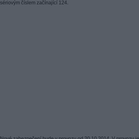
sériovým číslem začínající 124.
Nové zabezpečení bude v provozu od 20.10.2014. V provozu j