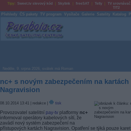
Tipy:
Sweet.tv slevový kód
Skylink
freeSAT
Telly
TV srovnávač
T/T2
Přehledy
ČS pakety
TV program
Vysílače
Galerie
Satelity
Katalog
P
Parabola.cz
Neděle, 9. srpna 2026, svátek má Roman
nc+ s novým zabezpečením na kartách
Nagravision
08.10.2014 13:41
| redakce |
tisk
Provozovatel satelitní
pay-tv
platformy
nc+
informoval operátory kabelových sítí, že
zavádí nový systém zabezpečení na
přístupových kartách Nagravision. Opatření se týká pouze karet