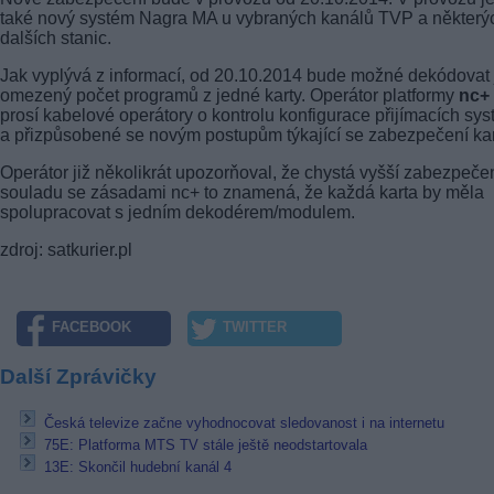
také nový systém Nagra MA u vybraných kanálů TVP a některý
dalších stanic.
Jak vyplývá z informací, od 20.10.2014 bude možné dekódovat 
omezený počet programů z jedné karty. Operátor platformy
nc+
prosí kabelové operátory o kontrolu konfigurace přijímacích sy
a přizpůsobené se novým postupům týkající se zabezpečení kar
Operátor již několikrát upozorňoval, že chystá vyšší zabezpečen
souladu se zásadami nc+ to znamená, že každá karta by měla
spolupracovat s jedním dekodérem/modulem.
zdroj: satkurier.pl
FACEBOOK
TWITTER
Další Zprávičky
Česká televize začne vyhodnocovat sledovanost i na internetu
75E: Platforma MTS TV stále ještě neodstartovala
13E: Skončil hudební kanál 4