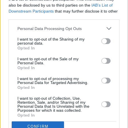
also be disclosed by us to third parties on the
IAB’s List of
Vybrané články
Downstream Participants
that may further disclose it to other
third parties.
Personal Data Processing Opt Outs
I want to opt-out of the Sharing of my
personal data.
Opted In
I want to opt-out of the Sale of my
Prima sport - co nabídne v prvním
Kdy a kde bude Prima sport k
Personal Data.
vysílacím týdnu
naladění na Skylinku
Opted In
I want to opt-out of processing my
Personal Data for Targeted Advertising.
Opted In
Parabola.cz
- web o satelitní, terestrické a kabelové televizi, © 2000–202
•
O webu parabola.cz
•
O souborech cookies
•
Inzerce
•
Kontakt
I want to opt-out of Collection, Use,
•
Dovolená u moře
•
Bazény
Retention, Sale, and/or Sharing of my
Personal Data that Is Unrelated with the
Purposes for which it was collected.
Opted In
CONFIRM