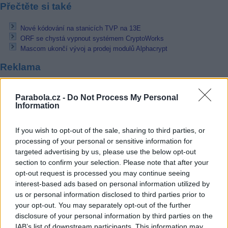
Přečtěte si také
Nové kódování na stanicích TVP na 13E
ORF se chystá vypnout systémem CryptoWorks
Mascom ukončí vývoj a prodej modulů Alphacrypt
Reklama
Pracovní nabídky
Parabola.cz -
Do Not Process My Personal
Information
07.08.2026 -
Bosch Powertrain s.r.o. Jihlava • linkový střídač • mzda
48.400 Kč • příspěvek na ubytování (Jihlava, okres Jihlava)
07.08.2026 -
Bosch Powertrain s.r.o. Jihlava • obsluha CNC strojů • 
If you wish to opt-out of the sale, sharing to third parties, or
48.400 Kč • náborový bonus 50.000 Kč • příspěvek na ubytování (Jihl
processing of your personal or sensitive information for
okres Jihlava)
targeted advertising by us, please use the below opt-out
06.08.2026 -
Bosch Powertrain s.r.o. Jihlava • CNC operátor• mzda 48
Kč • náborový bonus 50.000 Kč • příspěvek na ubytování (Jihlava, ok
section to confirm your selection. Please note that after your
Jihlava)
opt-out request is processed you may continue seeing
06.08.2026 -
Bosch Powertrain s.r.o. • montážní dělník • mzda 44.700
interest-based ads based on personal information utilized by
týdenní zálohy na mzdu 2.000 Kč (Jihlava, okres Jihlava)
us or personal information disclosed to third parties prior to
06.08.2026 -
Bosch Powertrain s.r.o. Jihlava • práce ve skladu • mzda
48.400 Kč • náborový bonus 50.000 Kč • ubytování (Jihlava, okres Jih
your opt-out. You may separately opt-out of the further
... další nabídky zaměstnání
disclosure of your personal information by third parties on the
IAB’s list of downstream participants. This information may