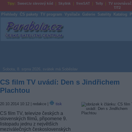
Tipy:
Sweet.tv slevový kód
Skylink
freeSAT
Telly
TV srovnávač
T/T2
Přehledy
ČS pakety
TV program
Vysílače
Galerie
Satelity
Katalog
P
Parabola.cz
Sobota, 8. srpna 2026, svátek má Soběslav
CS film TV uvádí: Den s Jindřichem
Plachtou
20.10.2014 10:12
| redakce |
tisk
CS film TV, televize českých a
slovenských filmů, připomene 9.
listopadu jednu z největších
meziválečných československých