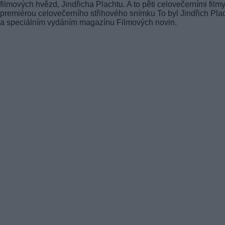
filmových hvězd, Jindřicha Plachtu. A to pěti celovečerními filmy
premiérou celovečerního střihového snímku To byl Jindřich Pla
a speciálním vydáním magazínu Filmových novin.