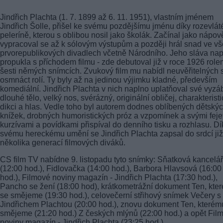
Jindřich Plachta (1. 7. 1899 až 6. 11. 1951), vlastním jménem
Jindřich Šolle, přišel ke svému pozdějšímu jménu díky rozevlát
peleríně, kterou s oblibou nosil jako školák. Začínal jako nápov
vypracoval se až k sólovým výstupům a později hrál snad ve v
prvorepublikových divadlech včetně Národního. Jeho sláva na
propukla s příchodem filmu - zde debutoval již v roce 1926 role
šesti němých snímcích. Zvukový film mu nabídl neuvěřitelných 
osmnáct rolí. Ty byly až na jedinou výjimku kladné, především
komediální. Jindřich Plachta v nich naplno uplatňoval své vyzáb
dlouhé tělo, velký nos, svérázný, originální obličej, charakterist
dikci a hlas. Vedle toho byl autorem dodnes oblíbených dětský
knížek, drobných humoristických próz a vzpomínek a svými feje
kurzívami a povídkami přispíval do denního tisku a rozhlasu. Dí
svému hereckému umění se Jindřich Plachta zapsal do srdcí již
několika generací filmových diváků.
CS film TV nabídne 9. listopadu tyto snímky: Sňatková kancelář
(12:00 hod.), Fidlovačka (14:00 hod.), Barbora Hlavsová (16:00
hod.), Filmové noviny magazín - Jindřich Plachta (17:30 hod.),
Pancho se žení (18:00 hod), krátkometrážní dokument Ten, kte
se smějeme (19:30 hod.), celovečerní střihový snímek Večery s
Jindřichem Plachtou (20:00 hod.), znovu dokument Ten, kterém
smějeme (21:20 hod.) Z českých mlýnů (22:00 hod.) a opět Fil
noviny magazín - Jindřich Plachta (23:25 hod.).