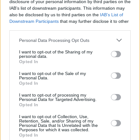
disclosure of your personal information by third parties on the
Kč • náborový bonus 50.000 Kč • příspěvek na ubytování (Jihlava, ok
Jihlava)
IAB’s list of downstream participants. This information may
06.08.2026 -
Bosch Powertrain s.r.o. • montážní dělník • mzda 44.700
also be disclosed by us to third parties on the
IAB’s List of
týdenní zálohy na mzdu 2.000 Kč (Jihlava, okres Jihlava)
Downstream Participants
that may further disclose it to other
... další nabídky zaměstnání
third parties.
Personal Data Processing Opt Outs
Vybrané články
I want to opt-out of the Sharing of my
personal data.
Opted In
I want to opt-out of the Sale of my
Personal Data.
Opted In
I want to opt-out of processing my
Personal Data for Targeted Advertising.
Prima sport - co nabídne v prvním
Kdy a kde bude Prima sport k
Opted In
vysílacím týdnu
naladění na Skylinku
I want to opt-out of Collection, Use,
Retention, Sale, and/or Sharing of my
Personal Data that Is Unrelated with the
Parabola.cz
- web o satelitní, terestrické a kabelové televizi, © 2000–202
Purposes for which it was collected.
•
O webu parabola.cz
•
O souborech cookies
•
Inzerce
•
Kontakt
Opted In
•
Dovolená u moře
•
Bazény