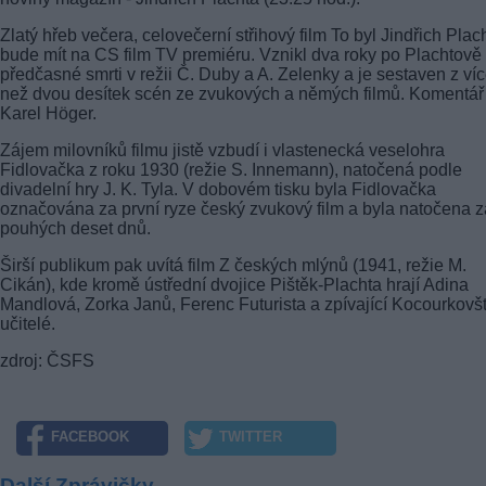
Zlatý hřeb večera, celovečerní střihový film To byl Jindřich Plac
bude mít na CS film TV premiéru. Vznikl dva roky po Plachtově
předčasné smrti v režii Č. Duby a A. Zelenky a je sestaven z ví
než dvou desítek scén ze zvukových a němých filmů. Komentář
Karel Höger.
Zájem milovníků filmu jistě vzbudí i vlastenecká veselohra
Fidlovačka z roku 1930 (režie S. Innemann), natočená podle
divadelní hry J. K. Tyla. V dobovém tisku byla Fidlovačka
označována za první ryze český zvukový film a byla natočena z
pouhých deset dnů.
Širší publikum pak uvítá film Z českých mlýnů (1941, režie M.
Cikán), kde kromě ústřední dvojice Pištěk-Plachta hrají Adina
Mandlová, Zorka Janů, Ferenc Futurista a zpívající Kocourkovšt
učitelé.
zdroj: ČSFS
FACEBOOK
TWITTER
Další Zprávičky