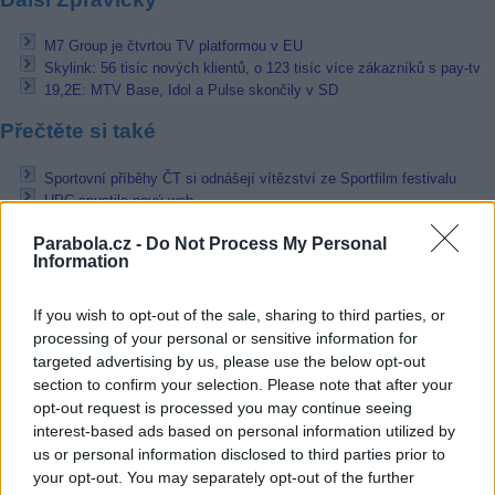
M7 Group je čtvrtou TV platformou v EU
Skylink: 56 tisíc nových klientů, o 123 tisíc více zákazníků s pay-tv
19,2E: MTV Base, Idol a Pulse skončily v SD
Přečtěte si také
Sportovní příběhy ČT si odnášejí vítězství ze Sportfilm festivalu
UPC spustilo nový web
Ve středu výluka vysílače Cheb
Parabola.cz -
Do Not Process My Personal
Reklama
Information
Pracovní nabídky
If you wish to opt-out of the sale, sharing to third parties, or
processing of your personal or sensitive information for
07.08.2026 -
Bosch Powertrain s.r.o. Jihlava • linkový střídač • mzda
targeted advertising by us, please use the below opt-out
48.400 Kč • příspěvek na ubytování (Jihlava, okres Jihlava)
section to confirm your selection. Please note that after your
07.08.2026 -
Bosch Powertrain s.r.o. Jihlava • obsluha CNC strojů • 
opt-out request is processed you may continue seeing
48.400 Kč • náborový bonus 50.000 Kč • příspěvek na ubytování (Jihl
okres Jihlava)
interest-based ads based on personal information utilized by
07.08.2026 -
Specialista pro elektronická zařízení údržby (m/ž) (tř. Vá
us or personal information disclosed to third parties prior to
Klementa 869, Mladá Boleslav II)
your opt-out. You may separately opt-out of the further
06.08.2026 -
Bosch Powertrain s.r.o. Jihlava • CNC operátor• mzda 48