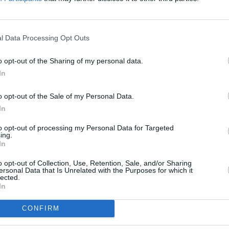
To
R
l Data Processing Opt Outs
o opt-out of the Sharing of my personal data.
In
c na Slovensku
o opt-out of the Sale of my Personal Data.
In
to opt-out of processing my Personal Data for Targeted
ing.
na východ
In
o opt-out of Collection, Use, Retention, Sale, and/or Sharing
TV
ersonal Data that Is Unrelated with the Purposes for which it
lected.
In
20:1
21:0
CONFIRM
22:1
 Jihlava • CNC operátor• mzda 48.400 Kč • náborový bonus