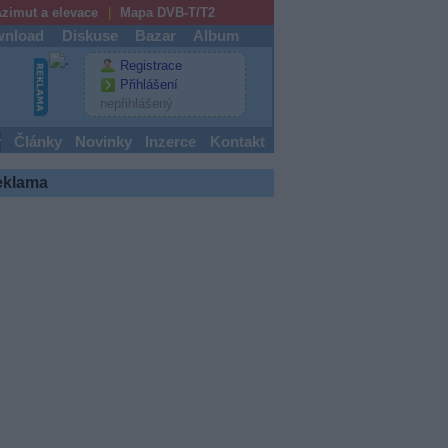
zimut a elevace
Mapa DVB-T/T2
nload
Diskuse
Bazar
Album
Registrace
Přihlášení
nepřihlášený
y
Články
Novinky
Inzerce
Kontakt
eklama