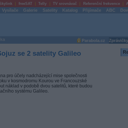
Skylink
freeSAT
Telly
TV srovnávač
Referenční frekvence
A
Vysílače
Galerie
Satelity
Katalog
Přijímače
ABC
Dow
ška
Parabola.cz
Zprávičk
ojuz se 2 satelity Galileo
R
ána pro účely nadcházející mise společnosti
 bloku v kosmodromu Kourou ve Francouzské
ut náklad v podobě dvou satelitů, které budou
gačního systému Galileo.