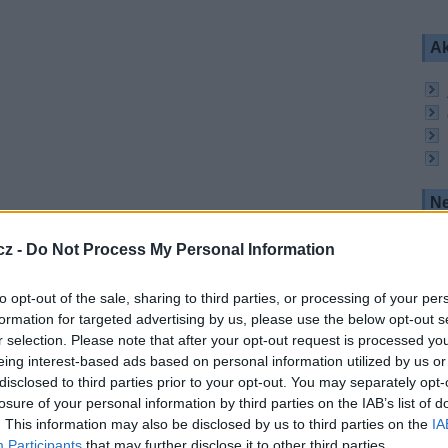
Ak
Ne
ovaný na 27.3.2015 v 18:46:18 hodin místního
ho času).
cz -
Do Not Process My Personal Information
osné rakety asi 3 hodiny a 47 minut po startu.
to opt-out of the sale, sharing to third parties, or processing of your per
olem 1428 kg.
formation for targeted advertising by us, please use the below opt-out s
r selection. Please note that after your opt-out request is processed y
tí OHB System, navigační náklad je dodaný Surrey
eing interest-based ads based on personal information utilized by us or
etí a čtvrtý satelit FOC v rámci projektu Galileo.
disclosed to third parties prior to your opt-out. You may separately opt-
je fázi FOC Galilea, během ní bude uvedena do
losure of your personal information by third parties on the IAB’s list of
. This information may also be disclosed by us to third parties on the
IA
Participants
that may further disclose it to other third parties.