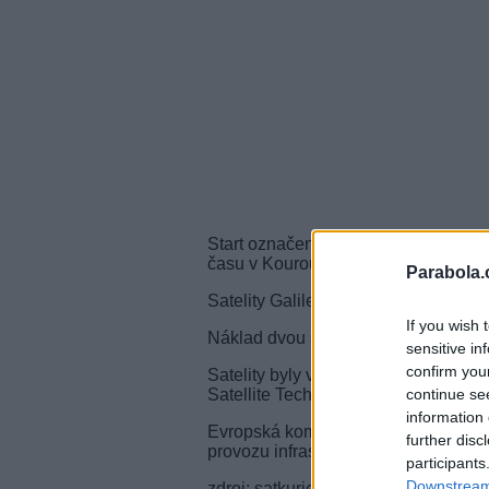
Start označený jako VS11 je naplán
času v Kourou (10:46:18 hodin naše
Parabola.
Satelity Galileo budou odděleny od n
If you wish 
Náklad dvou satelitů má hmotnost k
sensitive in
confirm you
Satelity byly vybudovány společnos
continue se
Satellite Technology Ltd. a půjde o tř
information 
Evropská komise spravuje a financu
further disc
provozu infrastruktura a pozemní síť.
participants
Downstream 
zdroj: satkurier.pl, Arianespace