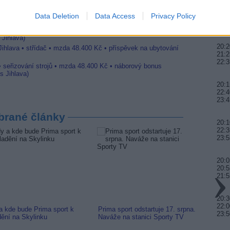
ihlava, okres Jihlava)
20:0
 • montážní dělník • mzda 44.700 Kč • týdenní zálohy na
Data Deletion
Data Access
Privacy Policy
20:5
a)
21:5
 Jihlava • práce ve skladu • mzda 48.400 Kč • náborový bonus
 Jihlava)
20:2
Jihlava • střídač • mzda 48.400 Kč • příspěvek na ubytování
21:2
22:3
• seřizování strojů • mzda 48.400 Kč • náborový bonus
s Jihlava)
20:1
22:4
23:4
brané články
20:1
22:3
23:5
20:0
20:5
21:5
20:3
22:0
a kde bude Prima sport k
Prima sport odstartuje 17. srpna.
Prima 
23:5
dění na Skylinku
Naváže na stanici Sporty TV
naladi