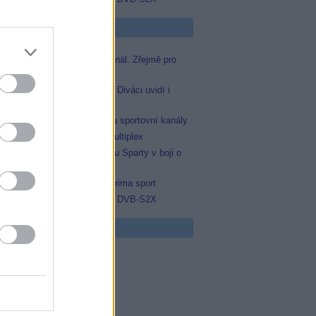
p Zprávičky
Skylink spustil nový Test kanál. Zřejmě pro
Prima sport
Oneplay zařadí Prima sport. Diváci uvidí i
zápas Sparty proti Lyonu
AMC získala licence pro dva sportovní kanály
Operátor Du převzal další multiplex
Prima sport odvysílá i odvetu Sparty v boji o
Ligu mistrů
Antik TV potvrdil zařazení Prima sport
Televisa Networks přešla na DVB-S2X
 program
0 MOST! (6/8)
0 Nejlepší trapasy
5 Okno do hřbitova