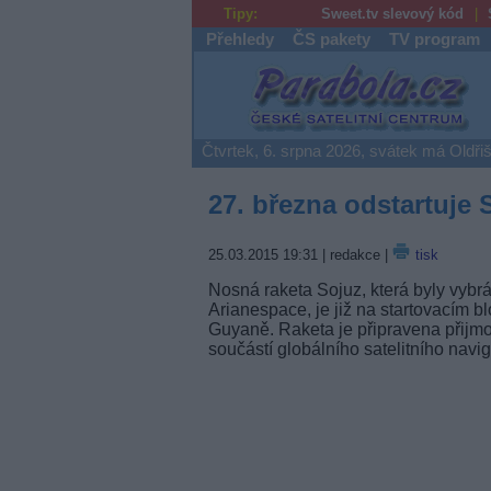
Tipy:
Sweet.tv slevový kód
Přehledy
ČS pakety
TV program
Parabola.cz
Čtvrtek, 6. srpna 2026, svátek má Oldři
27. března odstartuje S
25.03.2015 19:31
| redakce |
tisk
Nosná raketa Sojuz, která byly vybr
Arianespace, je již na startovacím
Guyaně. Raketa je připravena přijmo
součástí globálního satelitního navi