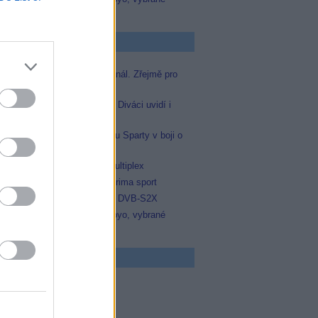
zápasy na TV Dajto
p Zprávičky
Skylink spustil nový Test kanál. Zřejmě pro
Prima sport
Oneplay zařadí Prima sport. Diváci uvidí i
zápas Sparty proti Lyonu
Prima sport odvysílá i odvetu Sparty v boji o
Ligu mistrů
Operátor Du převzal další multiplex
Antik TV potvrdil zařazení Prima sport
Televisa Networks přešla na DVB-S2X
Niké liga opět komplet na Voyo, vybrané
zápasy na TV Dajto
 program
5 Vyprávěj
5 Všechnopárty