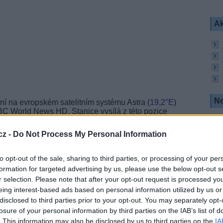
Ak
Ne
ní na evropském satelitním systému Astra (
19,2°E
)
BBC World News HD. Stanice vysílá z této pozice
cz -
Do Not Process My Personal Information
opě chystá SES (Astra) nový satelit
Astra 2G
.
2014. Družice bude po technických testech v
5°E
během druhého kvartálu 2015.
to opt-out of the sale, sharing to third parties, or processing of your per
formation for targeted advertising by us, please use the below opt-out s
r selection. Please note that after your opt-out request is processed y
eing interest-based ads based on personal information utilized by us or
R
disclosed to third parties prior to your opt-out. You may separately opt-
losure of your personal information by third parties on the IAB’s list of
. This information may also be disclosed by us to third parties on the
IA