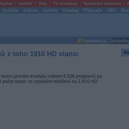
Skylink
freeSAT
Telly
TV srovnávač
Referenční frekvence
A
Vysílače
Galerie
Satelity
Katalog
Přijímače
ABC
Dow
Parabola.cz
Zprávičk
mů z toho 1910 HD stanic
R
na konci prvního kvartálu celkem 6.526 programů po
il počet stanic ve vysokém rozlišení na 1.910 HD