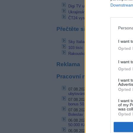
Downstream 
Digi TV ukončila provoz jednoho mult
Ukrajinský kanál M2 bez zahraničních
ČT24 vysílá 10 let
Persona
Přečtěte si také
I want t
Sky Italia: Nejlepší kvartál za posled
103 tisíc nových klientů Sky Deutsch
Opted 
Rakousko: 2,26 milionu domácností 
I want t
Reklama
Opted 
Pracovní nabídky
I want 
Advertis
07.08.2026 -
Bosch Powertrain s.r.o. 
Opted 
ubytování (Jihlava, okres Jihlava)
07.08.2026 -
Bosch Powertrain s.r.o.
I want t
bonus 50.000 Kč • příspěvek na ubyto
of my P
was col
07.08.2026 -
Specialista pro elektron
Opted 
Boleslav II)
06.08.2026 -
Bosch Powertrain s.r.o.
50.000 Kč • příspěvek na ubytování (J
06.08.2026 -
Bosch Powertrain s.r.o.