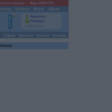
zimut a elevace
Mapa DVB-T/T2
nload
Diskuse
Bazar
Album
Registrace
Přihlášení
nepřihlášený
y
Články
Novinky
Inzerce
Kontakt
eklama