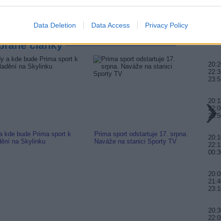
a)
22:0
Data Deletion
Data Access
Privacy Policy
20:0
21:4
00:
brané články
20:2
22:3
23:5
20:1
22:0
23:5
a kde bude Prima sport k
Prima sport odstartuje 17. srpna.
Prima 
20:
dění na Skylinku
Naváže na stanici Sporty TV
naladi
22:1
00:3
20:0
21:4
23:
20:3
22:0