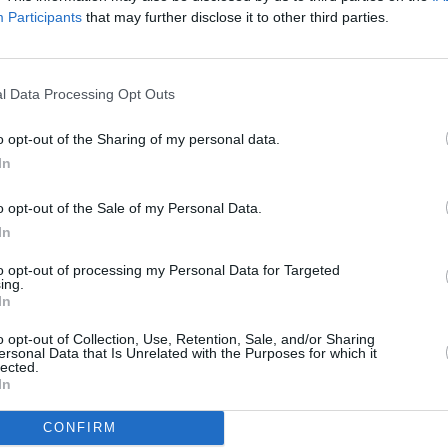
Participants
that may further disclose it to other third parties.
iplexu
 videoklipů
To
l Data Processing Opt Outs
o opt-out of the Sharing of my personal data.
ní 3 roky
land
In
sleduje HD
o opt-out of the Sale of my Personal Data.
In
to opt-out of processing my Personal Data for Targeted
ing.
Jihlava • linkový střídač • mzda 48.400 Kč • příspěvek na
In
 Jihlava • obsluha CNC strojů • mzda 48.400 Kč • náborový
o opt-out of Collection, Use, Retention, Sale, and/or Sharing
vání (Jihlava, okres Jihlava)
ersonal Data that Is Unrelated with the Purposes for which it
TV
lected.
ická zařízení údržby (m/ž) (tř. Václava Klementa 869, Mladá
In
 Jihlava • CNC operátor• mzda 48.400 Kč • náborový bonus
ihlava, okres Jihlava)
CONFIRM
20:1
 • montážní dělník • mzda 44.700 Kč • týdenní zálohy na
21:0