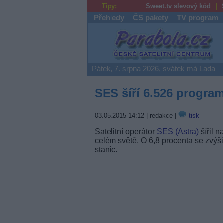
Tipy:
Sweet.tv slevový kód
Přehledy
ČS pakety
TV program
Parabola.cz
Pátek, 7. srpna 2026, svátek má Lada
SES šíří 6.526 progra
03.05.2015 14:12
| redakce |
tisk
Satelitní operátor
SES (Astra)
šířil 
celém světě. O 6,8 procenta se zvýš
stanic.