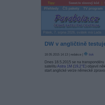
Tipy:
Sweet.tv slevový kód
Přehledy
ČS pakety
TV program
Parabola.cz
Pátek, 7. srpna 2026, svátek má Lada
DW v angličtině testuj
18.05.2015 14:13
| redakce |
tisk
Dnes 18.5.2015 se na transpondéru
satelitu
Astra 1M
(
19,2°E
) objevil n
start anglické verze německé zprav