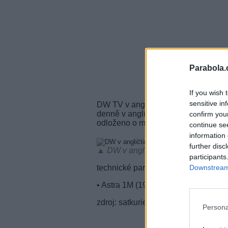
Parabola.
If you wish 
sensitive in
DW TV v anglickém jazyce odstartuje
denně v angličtině a původně měla od
confirm you
odloženo o měsíc.
continue se
information 
further disc
▲ DW v angličtině testuje na Astře 
participants
technické parametry - DW:
Downstream 
• Astra 1M (19,2°E), freq. 11,627 
zdroj: satkurier.pl
Persona