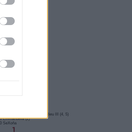
5 Vyprávěj
5 Všechnopárty
0 Hercule Poirot
0 Bez motivu
5 Smrt na Nilu
00 Ohněm a mečem (2/2)
0 Lítá v tom
5 Farma Česko II (28)
5 Kriminálka Miami VIII (13)
5 Máme rádi Česko
0 Máme rádi Česko
0 Ano, šéfe!
10 Bomber
5 Police Story: V pasti
0 Maigret (36)
5 Vítejte ve světě Andrého Rieu III (4, 5)
0 Emmanuella (2)
10 SeXoňa