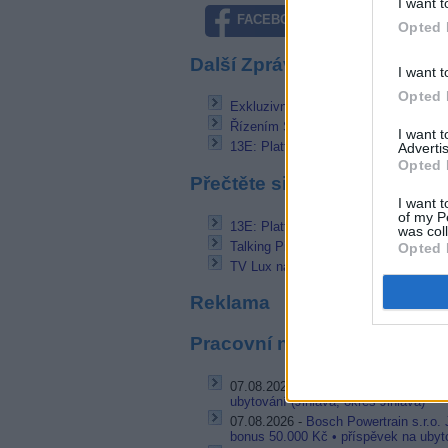
I want t
FACEBOOK
TWITTE
Opted 
Další Zprávičky
I want t
Opted 
Exkluzivně na VOYO: Živý přenos oč
Řízením Sekce správy a provozu Čes
I want 
13E: Platforma Arabsat s novým FE
Advertis
Opted 
Přečtěte si také
I want t
of my P
13E: Platforma Arabsat s novým FE
was col
Talking Pictures TV testuje FTA na 2
Opted 
TV Lux na 0,8W v kódu pro zákazník
Reklama
Pracovní nabídky
07.08.2026 -
Bosch Powertrain s.r.o. 
ubytování (Jihlava, okres Jihlava)
07.08.2026 -
Bosch Powertrain s.r.o.
bonus 50.000 Kč • příspěvek na ubyto