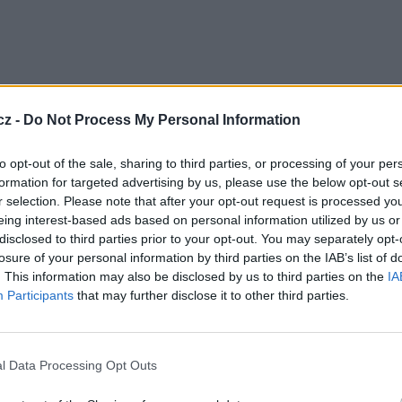
cz -
Do Not Process My Personal Information
to opt-out of the sale, sharing to third parties, or processing of your per
formation for targeted advertising by us, please use the below opt-out s
 22. června 2015. Stanice bude vysílat 24 hodiny
startovat již 27. května, zahájení vysílání bylo
r selection. Please note that after your opt-out request is processed y
eing interest-based ads based on personal information utilized by us or
disclosed to third parties prior to your opt-out. You may separately opt-
losure of your personal information by third parties on the IAB’s list of
19,2E
. This information may also be disclosed by us to third parties on the
IA
Participants
that may further disclose it to other third parties.
GHz, pol. V, SR 22000, FEC 5/6, DVB-S/QPSK,
FTA
TV
l Data Processing Opt Outs