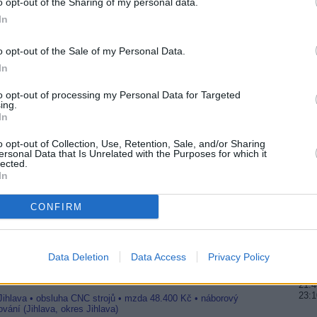
o opt-out of the Sharing of my personal data.
20:1
R
In
21:0
22:0
o opt-out of the Sale of my Personal Data.
20:0
In
21:4
ekávané akce GCF 31: Cage Fight 6
00:
kého rozhlasu byl pověřen Tomáš Kollarczyk
to opt-out of processing my Personal Data for Targeted
C
ing.
In
20:2
22:3
23:5
o opt-out of Collection, Use, Retention, Sale, and/or Sharing
ersonal Data that Is Unrelated with the Purposes for which it
C
lected.
20:1
8,5E
In
22:0
y Slovak Telekomu
23:5
CONFIRM
20:
22:1
00:3
Data Deletion
Data Access
Privacy Policy
Jihlava • linkový střídač • mzda 48.400 Kč • příspěvek na
20:0
21:4
23:
 Jihlava • obsluha CNC strojů • mzda 48.400 Kč • náborový
vání (Jihlava, okres Jihlava)