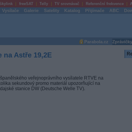
Skylink
freeSAT
Telly
TV srovnávač
Referenční frekvence
A
Vysílače
Galerie
Satelity
Katalog
Přijímače
ABC
Dow
Parabola.cz
Zprávičk
e na Astře 19,2E
R
 španělského veřejnoprávního vysílatele RTVE na
ěkolika sekundový promo materiál upozorňující na
odajské stanice DW (Deutsche Welle TV).