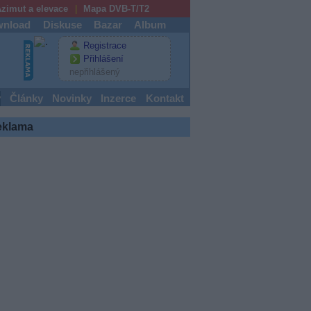
zimut a elevace
Mapa DVB-T/T2
nload
Diskuse
Bazar
Album
Registrace
Přihlášení
nepřihlášený
y
Články
Novinky
Inzerce
Kontakt
eklama