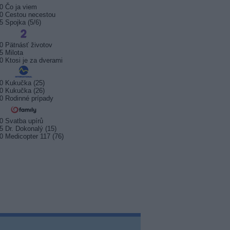
0 Čo ja viem
0 Cestou necestou
5 Spojka (5/6)
0 Pätnásť životov
5 Milota
0 Ktosi je za dverami
0 Kukučka (25)
0 Kukučka (26)
0 Rodinné prípady
0 Svatba upírů
5 Dr. Dokonalý (15)
0 Medicopter 117 (76)
sport startuje. Kde ji
Prima sport zahájí vysílání 17.
Arena S
t?
srpna 2026
na Kana