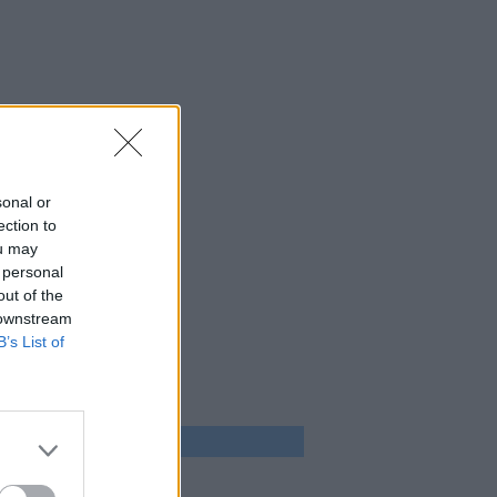
sonal or
ection to
ou may
 personal
out of the
 downstream
B’s List of
 program