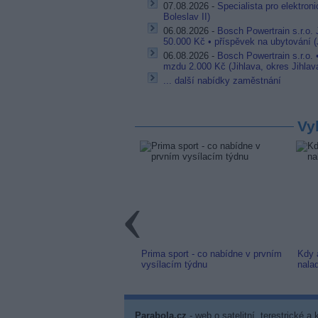
07.08.2026 -
Specialista pro elektron
Boleslav II)
06.08.2026 -
Bosch Powertrain s.r.o.
50.000 Kč • příspěvek na ubytování (J
06.08.2026 -
Bosch Powertrain s.r.o.
mzdu 2.000 Kč (Jihlava, okres Jihlav
... další nabídky zaměstnání
Vy
link: Slovenská TV8 (TV
Prima sport - co nabídne v prvním
Kdy 
m) z nové frekvence
vysílacím týdnu
nala
Parabola.cz
- web o satelitní, terestrické a