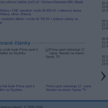
ická zařízení údržby (m/ž) (tř. Václava Klementa 869, Mladá
20:3
22:0
 Jihlava • CNC operátor• mzda 48.400 Kč • náborový bonus
22:3
ihlava, okres Jihlava)
 • montážní dělník • mzda 44.700 Kč • týdenní zálohy na
20:1
a)
21:2
22:4
20:3
brané články
21:3
22:3
20:2
22:2
23:3
a kde bude Prima sport k
Prima sport odstartuje 17. srpna.
Prima 
dění na Skylinku
Naváže na stanici Sporty TV
naladi
 kabelové televizi, © 2000–2026