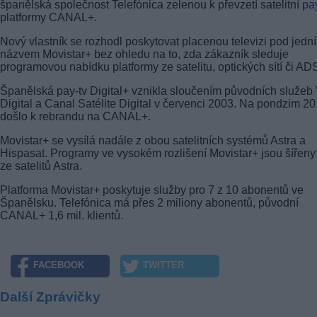
španělská společnost Telefónica zelenou k převzetí satelitní
pa
platformy CANAL+.
Nový vlastník se rozhodl poskytovat placenou televizi pod jedn
názvem Movistar+ bez ohledu na to, zda zákazník sleduje
programovou nabídku platformy ze satelitu, optických sítí či AD
Španělská pay-tv Digital+ vznikla sloučením původních služeb 
Digital a Canal Satélite Digital v červenci 2003. Na pondzim 2
došlo k rebrandu na CANAL+.
Movistar+ se vysílá nadále z obou satelitních systémů Astra a
Hispasat. Programy ve vysokém rozlišení Movistar+ jsou šířeny
ze satelitů Astra.
Platforma Movistar+ poskytuje služby pro 7 z 10 abonentů ve
Španělsku. Telefónica má přes 2 miliony abonentů, původní
CANAL+ 1,6 mil. klientů.
FACEBOOK
TWITTER
Další Zprávičky