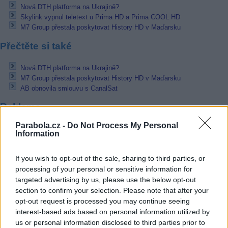
Nová DTH platforma na Ukrajině?
Skylink vypnul teletext u Prima HD a Prima COOL HD
M7 Group přestala poskytovat History HD v Maďarsku
Přečtěte si také
Nová DTH platforma na Ukrajině?
M7 Group přestala poskytovat History HD v Maďarsku
AB obnovila smlouvu s CanalSat
Reklama
Parabola.cz -
Do Not Process My Personal
Pracovní nabídky
Information
07.08.2026 -
Bosch Powertrain s.r.o. Jihlava • linkový střídač • mzda
48.400 Kč • příspěvek na ubytování (Jihlava, okres Jihlava)
If you wish to opt-out of the sale, sharing to third parties, or
07.08.2026 -
Bosch Powertrain s.r.o. Jihlava • obsluha CNC strojů • 
processing of your personal or sensitive information for
48.400 Kč • náborový bonus 50.000 Kč • příspěvek na ubytování (Jihl
targeted advertising by us, please use the below opt-out
okres Jihlava)
section to confirm your selection. Please note that after your
06.08.2026 -
Bosch Powertrain s.r.o. Jihlava • CNC operátor• mzda 48
Kč • náborový bonus 50.000 Kč • příspěvek na ubytování (Jihlava, ok
opt-out request is processed you may continue seeing
Jihlava)
interest-based ads based on personal information utilized by
06.08.2026 -
Bosch Powertrain s.r.o. • montážní dělník • mzda 44.700
us or personal information disclosed to third parties prior to
týdenní zálohy na mzdu 2.000 Kč (Jihlava, okres Jihlava)