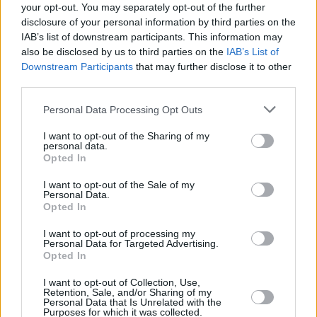
your opt-out. You may separately opt-out of the further
06.08.2026 -
Bosch Powertrain s.r.o. Jihlava • práce ve skladu • mzda
48.400 Kč • náborový bonus 50.000 Kč • ubytování (Jihlava, okres Jih
disclosure of your personal information by third parties on the
... další nabídky zaměstnání
IAB’s list of downstream participants. This information may
also be disclosed by us to third parties on the
IAB’s List of
Downstream Participants
that may further disclose it to other
Vybrané články
third parties.
Personal Data Processing Opt Outs
I want to opt-out of the Sharing of my
personal data.
Opted In
I want to opt-out of the Sale of my
Personal Data.
Opted In
Prima sport - co nabídne v prvním
Kdy a kde bude Prima sport k
vysílacím týdnu
naladění na Skylinku
I want to opt-out of processing my
Personal Data for Targeted Advertising.
Opted In
Parabola.cz
- web o satelitní, terestrické a kabelové televizi, © 2000–202
•
O webu parabola.cz
•
O souborech cookies
•
Inzerce
•
Kontakt
I want to opt-out of Collection, Use,
•
Dovolená u moře
•
Bazény
Retention, Sale, and/or Sharing of my
Personal Data that Is Unrelated with the
Purposes for which it was collected.