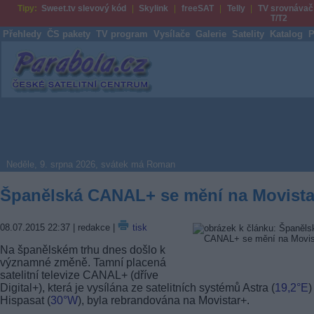
Tipy:
Sweet.tv slevový kód
Skylink
freeSAT
Telly
TV srovnávač
T/T2
Přehledy
ČS pakety
TV program
Vysílače
Galerie
Satelity
Katalog
P
Parabola.cz
Neděle, 9. srpna 2026, svátek má Roman
Španělská CANAL+ se mění na Movista
08.07.2015 22:37
| redakce |
tisk
Na španělském trhu dnes došlo k
významné změně. Tamní placená
satelitní televize CANAL+ (dříve
Digital+), která je vysílána ze satelitních systémů Astra (
19,2°E
)
Hispasat (
30°W
), byla rebrandována na Movistar+.