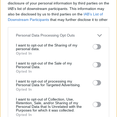
disclosure of your personal information by third parties on the
IAB’s list of downstream participants. This information may
also be disclosed by us to third parties on the
IAB’s List of
Vybrané články
Downstream Participants
that may further disclose it to other
third parties.
Personal Data Processing Opt Outs
I want to opt-out of the Sharing of my
personal data.
Opted In
Prima sport - co nabídne v prvním
Kdy a kde bude Prima sport k
I want to opt-out of the Sale of my
vysílacím týdnu
Personal Data.
naladění na Skylinku
Opted In
I want to opt-out of processing my
Personal Data for Targeted Advertising.
Opted In
Parabola.cz
- web o satelitní, terestrické a kabelové televizi, © 2000–202
•
O webu parabola.cz
•
O souborech cookies
•
Inzerce
•
Kontakt
I want to opt-out of Collection, Use,
•
Dovolená u moře
•
Bazény
Retention, Sale, and/or Sharing of my
Personal Data that Is Unrelated with the
Purposes for which it was collected.
Opted In