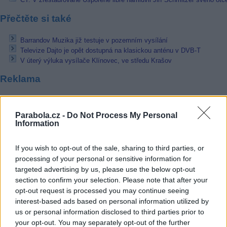
Přečtěte si také
Barrandov Muzika již testuje v pozemním vysílání
Televize Dajto je opět dostupná na klasickou anténu v DVB-T
V úterý výluka vysílače Klínovec, ve středu Krašov
Reklama
Pracovní nabídky
Parabola.cz -
Do Not Process My Personal
07.08.2026 -
Bosch Powertrain s.r.o. Jihlava • linkový střídač • mzda
Information
48.400 Kč • příspěvek na ubytování (Jihlava, okres Jihlava)
07.08.2026 -
Bosch Powertrain s.r.o. Jihlava • obsluha CNC strojů • 
48.400 Kč • náborový bonus 50.000 Kč • příspěvek na ubytování (Jihl
If you wish to opt-out of the sale, sharing to third parties, or
okres Jihlava)
processing of your personal or sensitive information for
07.08.2026 -
Specialista pro elektronická zařízení údržby (m/ž) (tř. Vá
targeted advertising by us, please use the below opt-out
Klementa 869, Mladá Boleslav II)
section to confirm your selection. Please note that after your
06.08.2026 -
Bosch Powertrain s.r.o. Jihlava • CNC operátor• mzda 48
Kč • náborový bonus 50.000 Kč • příspěvek na ubytování (Jihlava, ok
opt-out request is processed you may continue seeing
Jihlava)
interest-based ads based on personal information utilized by
06.08.2026 -
Bosch Powertrain s.r.o. • montážní dělník • mzda 44.700
us or personal information disclosed to third parties prior to
týdenní zálohy na mzdu 2.000 Kč (Jihlava, okres Jihlava)
your opt-out. You may separately opt-out of the further
... další nabídky zaměstnání