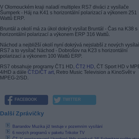
V Olomouckém kraji naladí multiplex RS7 diváci z vysílače
Šumperk - Háj na K41 s horizontální polarizací a výkonem 251
Wattů ERP.
Bruntál a okolí má za úkol dokrýt vysílat Bruntál - Čas na K38 s
horizontální polarizací a výkonem ERP 316 Wattů.
Náchod a nejbližší okolí nyní dokrývá nejslabší z nových vysíla
RS7 a to vysílač Náchod - Dobrošov na K23 s horizontální
polarizací a výkonem 100 Wattů ERP.
RS7 obsahuje programy ČT1 HD,
ČT2 HD
, ČT Sport HD v MP
4/HD a dále
ČT:D
/
ČT art
, Retro Music Television a KinoSvět v
MPEG-2/SD.
FACEBOOK
TWITTER
Další Zprávičky
Barrandov Muzika již testuje v pozemním vysílání
6 nových programů v paketu Trikolor TV
ČT: V zrestaurované Uspořené libře namluvil Jiří Schmitzer svého otc