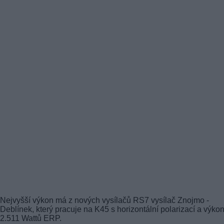
Nejvyšší výkon má z nových vysílačů RS7 vysílač Znojmo -
Deblínek, který pracuje na K45 s horizontální polarizací a výk
2.511 Wattů ERP.