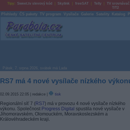
Tipy:
Sweet.tv slevový kód
Skylink
freeSAT
Telly
TV srovnávač
T/T2
Přehledy
ČS pakety
TV program
Vysílače
Galerie
Satelity
Katalog
P
Parabola.cz
Pátek, 7. srpna 2026, svátek má Lada
RS7 má 4 nové vysílače nízkého výkon
02.09.2015 22:05
| redakce |
tisk
Regionální síť 7 (
RS7
) má v provozu 4 nové vysílače nízkého
výkonu. Společnost
Progress Digital
spustila nové vysílače v
Jihomoravském, Olomouckém, Moravskoslezském a
Královéhradeckém kraji.