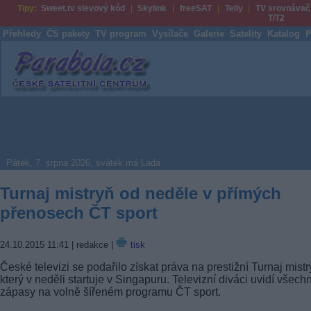
Tipy:
Sweet.tv slevový kód
Skylink
freeSAT
Telly
TV srovnávač
T/T2
Přehledy
ČS pakety
TV program
Vysílače
Galerie
Satelity
Katalog
P
Parabola.cz
Pátek, 7. srpna 2026, svátek má Lada
Turnaj mistryň od neděle v přímých
přenosech ČT sport
24.10.2015 11:41
| redakce |
tisk
České televizi se podařilo získat práva na prestižní Turnaj mistr
který v neděli startuje v Singapuru. Televizní diváci uvidí všech
zápasy na volně šířeném programu ČT sport.