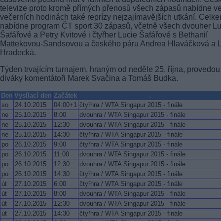
televize proto kromě přímých přenosů všech zápasů nabídne v
večerních hodinách také reprízy nejzajímavějších utkání. Celk
nabídne program ČT sport 30 zápasů, včetně všech dvouher Lu
Šafářové a Petry Kvitové i čtyřher Lucie Šafářové s Bethanií
Mattekovou-Sandsovou a českého páru Andrea Hlaváčková a 
Hradecká.
Týden trvajícím turnajem, hraným od neděle 25. října, provedou
diváky komentátoři Marek Svačina a Tomáš Budka.
Den
Vysílací den
Začátek
.
so
24.10.2015
04:00+1
čtyřhra / WTA Singapur 2015 - finále
ne
25.10.2015
8:00
dvouhra / WTA Singapur 2015 - finále
ne
25.10.2015
12:30
dvouhra / WTA Singapur 2015 - finále
ne
25.10.2015
14:30
čtyřhra / WTA Singapur 2015 - finále
po
26.10.2015
9:00
čtyřhra / WTA Singapur 2015 - finále
po
26.10.2015
11:00
dvouhra / WTA Singapur 2015 - finále
po
26.10.2015
12:30
dvouhra / WTA Singapur 2015 - finále
po
26.10.2015
14:30
čtyřhra / WTA Singapur 2015 - finále
út
27.10.2015
6:00
čtyřhra / WTA Singapur 2015 - finále
út
27.10.2015
8:00
dvouhra / WTA Singapur 2015 - finále
út
27.10.2015
12:30
dvouhra / WTA Singapur 2015 - finále
út
27.10.2015
14:30
čtyřhra / WTA Singapur 2015 - finále