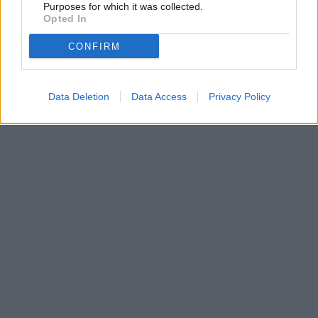
Parabola.cz
- web o satelitní, terestrické a kabelové televizi, © 2000–202
Purposes for which it was collected.
•
O webu parabola.cz
•
O souborech cookies
•
Inzerce
•
Kontakt
Opted In
•
Dovolená u moře
•
Bazény
CONFIRM
Data Deletion
Data Access
Privacy Policy