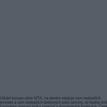
Utkání turnaje série WTA, na kterém startuje osm nejlepších
tenistek a osm nejlepších deblových párů sezony, se budou kvů
časovému posunu hrát v ranních a dopoledních hodinách. Čes