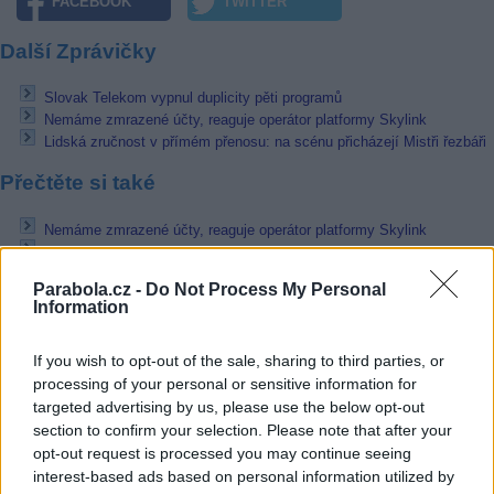
FACEBOOK
TWITTER
Další Zprávičky
Slovak Telekom vypnul duplicity pěti programů
Nemáme zmrazené účty, reaguje operátor platformy Skylink
Lidská zručnost v přímém přenosu: na scénu přicházejí Mistři řezbáři
Přečtěte si také
Nemáme zmrazené účty, reaguje operátor platformy Skylink
Lidská zručnost v přímém přenosu: na scénu přicházejí Mistři řezbáři
ČTÚ nechal odstavit účty Skylinku kvůli nezaplacené pokutě
Parabola.cz -
Do Not Process My Personal
Information
Reklama
Pracovní nabídky
If you wish to opt-out of the sale, sharing to third parties, or
processing of your personal or sensitive information for
07.08.2026 -
Bosch Powertrain s.r.o. Jihlava • linkový střídač • mzda
targeted advertising by us, please use the below opt-out
48.400 Kč • příspěvek na ubytování (Jihlava, okres Jihlava)
section to confirm your selection. Please note that after your
07.08.2026 -
Bosch Powertrain s.r.o. Jihlava • obsluha CNC strojů • 
opt-out request is processed you may continue seeing
48.400 Kč • náborový bonus 50.000 Kč • příspěvek na ubytování (Jihl
interest-based ads based on personal information utilized by
okres Jihlava)