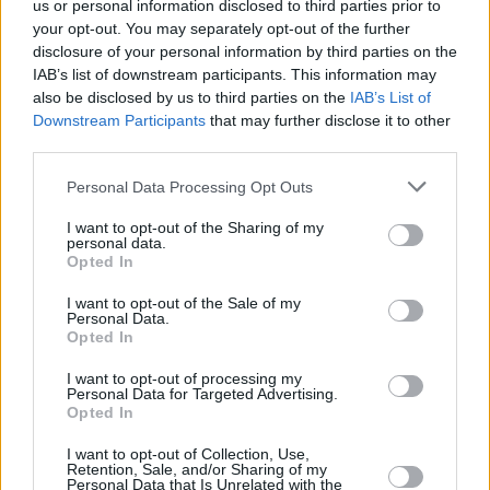
us or personal information disclosed to third parties prior to
07.08.2026 -
Specialista pro elektronická zařízení údržby (m/ž) (tř. Vá
Klementa 869, Mladá Boleslav II)
your opt-out. You may separately opt-out of the further
06.08.2026 -
Bosch Powertrain s.r.o. Jihlava • CNC operátor• mzda 48
disclosure of your personal information by third parties on the
Kč • náborový bonus 50.000 Kč • příspěvek na ubytování (Jihlava, ok
IAB’s list of downstream participants. This information may
Jihlava)
also be disclosed by us to third parties on the
IAB’s List of
06.08.2026 -
Bosch Powertrain s.r.o. • montážní dělník • mzda 44.700
týdenní zálohy na mzdu 2.000 Kč (Jihlava, okres Jihlava)
Downstream Participants
that may further disclose it to other
... další nabídky zaměstnání
third parties.
Personal Data Processing Opt Outs
Vybrané články
I want to opt-out of the Sharing of my
personal data.
Opted In
I want to opt-out of the Sale of my
Personal Data.
Opted In
I want to opt-out of processing my
Personal Data for Targeted Advertising.
Prima sport - co nabídne v prvním
Kdy a kde bude Prima sport k
Opted In
vysílacím týdnu
naladění na Skylinku
I want to opt-out of Collection, Use,
Retention, Sale, and/or Sharing of my
Personal Data that Is Unrelated with the