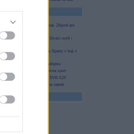
p Zprávičky
Skylink spustil nový Test kanál. Zřejmě pro
Prima sport
Oneplay zařadí Prima sport. Diváci uvidí i
zápas Sparty proti Lyonu
Prima sport odvysílá i odvetu Sparty v boji o
Ligu mistrů
Operátor Du převzal další multiplex
Antik TV potvrdil zařazení Prima sport
Televisa Networks přešla na DVB-S2X
Ukrajinská Super+ se vrací na satelit
 program
0 Docent (3/3)
0 Ztracená brána (3/3)
5 Yellowstone II (3/10)