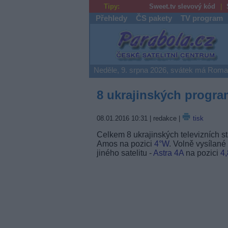
Tipy:
Sweet.tv slevový kód
Přehledy
ČS pakety
TV program
Parabola.cz
Neděle, 9. srpna 2026, svátek má Rom
8 ukrajinských progr
08.01.2016 10:31
| redakce |
tisk
Celkem 8 ukrajinských televizních sta
Amos na pozici
4°W
. Volně vysílané
jiného satelitu -
Astra 4A
na pozici
4