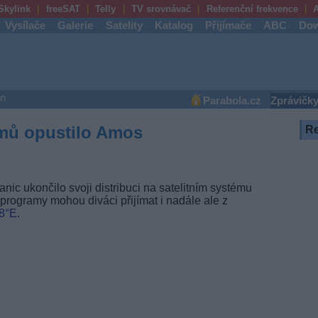
Skylink
freeSAT
Telly
TV srovnávač
Referenční frekvence
A
Vysílače
Galerie
Satelity
Katalog
Přijímače
ABC
Dow
an
Parabola.cz
Zprávičk
amů opustilo Amos
R
nic ukončilo svoji distribuci na satelitním systému
 programy mohou diváci přijímat i nadále ale z
,8°E
.