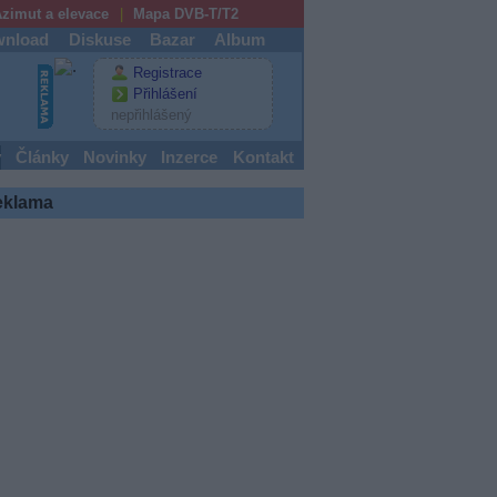
zimut a elevace
Mapa DVB-T/T2
nload
Diskuse
Bazar
Album
Registrace
Přihlášení
nepřihlášený
y
Články
Novinky
Inzerce
Kontakt
eklama