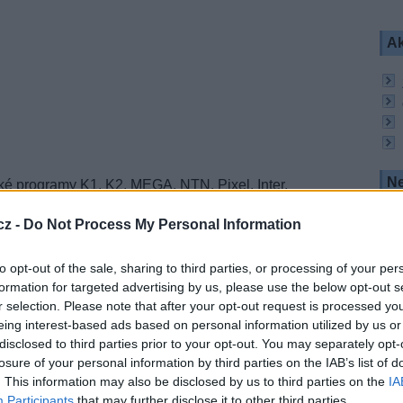
Ak
Ne
ké programy K1, K2, MEGA, NTN, Pixel, Inter,
o programu se nevysílá žádná informace o změně
cz -
Do Not Process My Personal Information
nu Inter Media Group Limited. Provozovatel se
e 4°W na 4,8°E. Souběžná distribuce trvala 3 týdny.
to opt-out of the sale, sharing to third parties, or processing of your per
 skutečnost, že satelit Astra 4A využívá i
formation for targeted advertising by us, please use the below opt-out s
Ukraine. Díky tomu mohou uvedené
FTA
stanice
r selection. Please note that after your opt-out request is processed y
užby.
eing interest-based ads based on personal information utilized by us or
h pořadů, informační z národních a mezinárodního
disclosed to third parties prior to your opt-out. You may separately opt-
 zábavních show.
Pixel TV
je dětský kanál,
Enter
losure of your personal information by third parties on the IAB’s list of
sou zábavní stanice.
MEGA
přináší to nejlepší z
. This information may also be disclosed by us to third parties on the
IA
nal Geographic, History Channel, Discovery a
Participants
that may further disclose it to other third parties.