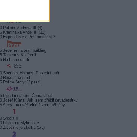
0 Správní chlapi
5 Rocky Balboa
45 Jesse Owens
0 Policie Modrava III (4)
5 Kriminálka Anděl III (11)
0 Expendables: Postradatelní 3
5 Jedeme na teambuilding
5 Tenkrát v Kalifornii
5 Na hraně smrti
0 Sherlock Holmes: Poslední upír
0 Recept na smrt
5 Police Story: V pasti
5 Inga Lindström: Černá labuť
0 Josef Klíma: Jak jsem přežil devadesátky
5 Aféry - neuvěřitelné životní příběhy
0 Srdcia II
30 Láska na Mykonose
0 Život nie je škôlka (1/3)