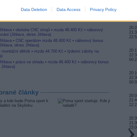
20:0
Data Deletion
Data Access
Privacy Policy
22:0
23:
Jihlava • linkový střídač • mzda 48.400 Kč • příspěvek na
20:2
 Jihlava • obsluha CNC strojů • mzda 48.400 Kč • náborový
21:3
vání (Jihlava, okres Jihlava)
22:5
 Jihlava • CNC operátor• mzda 48.400 Kč • náborový bonus
ihlava, okres Jihlava)
20:1
 • montážní dělník • mzda 44.700 Kč • týdenní zálohy na
22:3
a)
00:2
 Jihlava • práce ve skladu • mzda 48.400 Kč • náborový bonus
 Jihlava)
20:1
22:3
00:0
brané články
20:0
21:4
22:2
20:3
21:
23:0