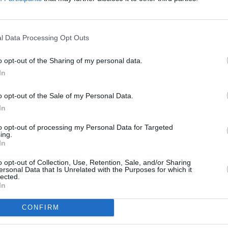
přenosy.
To
z, pol. V, SR 27500, FEC 3/4, DVB-S/QPSK, FTA
l Data Processing Opt Outs
o opt-out of the Sharing of my personal data.
In
R
o opt-out of the Sale of my Personal Data.
In
 na 13E v září
to opt-out of processing my Personal Data for Targeted
ing.
B-S2
In
o opt-out of Collection, Use, Retention, Sale, and/or Sharing
TV
ersonal Data that Is Unrelated with the Purposes for which it
lected.
 na 13E v září
In
žnému programu
20:1
21:3
CONFIRM
22:4