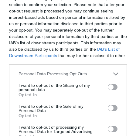
okres Jihlava)
section to confirm your selection. Please note that after your
07.08.2026 -
Specialista pro elektronická zařízení údržby (m/ž) (tř. Vá
opt-out request is processed you may continue seeing
Klementa 869, Mladá Boleslav II)
interest-based ads based on personal information utilized by
06.08.2026 -
Bosch Powertrain s.r.o. Jihlava • CNC operátor• mzda 48
us or personal information disclosed to third parties prior to
Kč • náborový bonus 50.000 Kč • příspěvek na ubytování (Jihlava, ok
Jihlava)
your opt-out. You may separately opt-out of the further
06.08.2026 -
Bosch Powertrain s.r.o. • montážní dělník • mzda 44.700
disclosure of your personal information by third parties on the
týdenní zálohy na mzdu 2.000 Kč (Jihlava, okres Jihlava)
IAB’s list of downstream participants. This information may
... další nabídky zaměstnání
also be disclosed by us to third parties on the
IAB’s List of
Downstream Participants
that may further disclose it to other
third parties.
Vybrané články
Personal Data Processing Opt Outs
I want to opt-out of the Sharing of my
personal data.
Opted In
I want to opt-out of the Sale of my
Personal Data.
Opted In
Prima sport - co nabídne v prvním
Kdy a kde bude Prima sport k
vysílacím týdnu
naladění na Skylinku
I want to opt-out of processing my
Personal Data for Targeted Advertising.