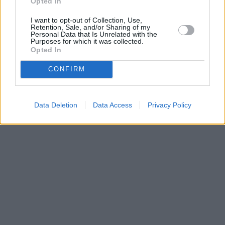
Opted In
Parabola.cz
- web o satelitní, terestrické a kabelové televizi, © 2000–202
I want to opt-out of Collection, Use,
•
O webu parabola.cz
•
O souborech cookies
•
Inzerce
•
Kontakt
Retention, Sale, and/or Sharing of my
•
Dovolená u moře
•
Bazény
Personal Data that Is Unrelated with the
Purposes for which it was collected.
Opted In
CONFIRM
Data Deletion
Data Access
Privacy Policy