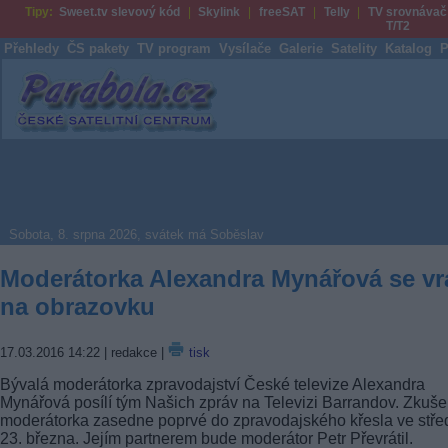
Tipy:
Sweet.tv slevový kód
Skylink
freeSAT
Telly
TV srovnávač
T/T2
Přehledy
ČS pakety
TV program
Vysílače
Galerie
Satelity
Katalog
P
Parabola.cz
Sobota, 8. srpna 2026, svátek má Soběslav
Moderátorka Alexandra Mynářová se vr
na obrazovku
17.03.2016 14:22
| redakce |
tisk
Bývalá moderátorka zpravodajství České televize Alexandra
Mynářová posílí tým Našich zpráv na Televizi Barrandov. Zkuš
moderátorka zasedne poprvé do zpravodajského křesla ve stře
23. března. Jejím partnerem bude moderátor Petr Převrátil.