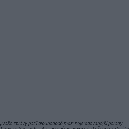
„
Naše zprávy patří dlouhodobě mezi nejsledovanější pořady
Televize Barrandov. A zapojení tak profesně zkušené moderátor