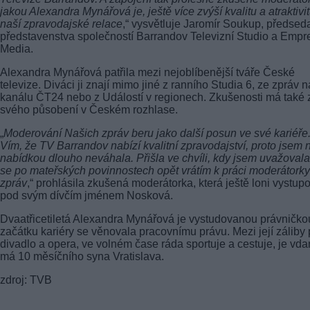
jakou Alexandra Mynářová je, ještě více zvýší kvalitu a atraktivi
naší zpravodajské relace
,“ vysvětluje Jaromír Soukup, předsed
představenstva společností Barrandov Televizní Studio a Empr
Media.
Alexandra Mynářová patřila mezi nejoblíbenější tváře České
televize. Diváci ji znají mimo jiné z ranního Studia 6, ze zpráv n
kanálu ČT24 nebo z Událostí v regionech. Zkušenosti má také 
svého působení v Českém rozhlase.
„
Moderování Našich zpráv beru jako další posun ve své kariéře
Vím, že TV Barrandov nabízí kvalitní zpravodajství, proto jsem 
nabídkou dlouho neváhala. Přišla ve chvíli, kdy jsem uvažovala
se po mateřských povinnostech opět vrátím k práci moderátorky
zpráv
,“ prohlásila zkušená moderátorka, která ještě loni vystup
pod svým dívčím jménem Nosková.
Dvaatřicetiletá Alexandra Mynářová je vystudovanou právničko
začátku kariéry se věnovala pracovnímu právu. Mezi její záliby p
divadlo a opera, ve volném čase ráda sportuje a cestuje, je vda
má 10 měsíčního syna Vratislava.
zdroj: TVB