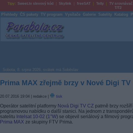
Tipy:
Sweet.tv slevový kód
Skylink
freeSAT
Telly
TV srovnávač
T/T2
Přehledy
ČS pakety
TV program
Vysílače
Galerie
Satelity
Katalog
P
Parabola.cz
Sobota, 8. srpna 2026, svátek má Soběslav
Prima MAX zřejmě brzy v Nové Digi TV
20.07.2016 19:04
| redakce |
tisk
Operátor satelitní platformy
Nová Digi TV CZ
patrně brzy rozšíří
programovou nabídku o další stanici. Na jednom z transpondér
satelitu
Intelsat 10-02
(
1°W
) se objevil seriálový a filmový prog
Prima MAX
ze skupiny FTV Prima.