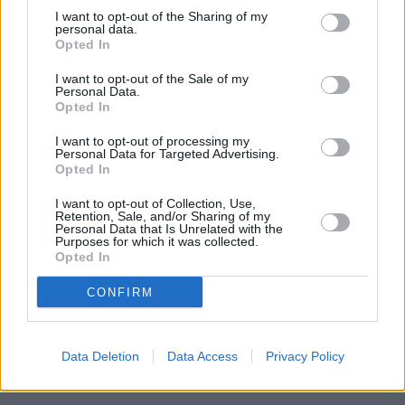
I want to opt-out of the Sharing of my
personal data.
Opted In
I want to opt-out of the Sale of my
Prima sport - co nabídne v prvním
Kdy a kde bude Prima sport k
Personal Data.
vysílacím týdnu
naladění na Skylinku
Opted In
I want to opt-out of processing my
Personal Data for Targeted Advertising.
Parabola.cz
- web o satelitní, terestrické a kabelové televizi, © 2000–202
Opted In
•
O webu parabola.cz
•
O souborech cookies
•
Inzerce
•
Kontakt
•
Dovolená u moře
•
Bazény
I want to opt-out of Collection, Use,
Retention, Sale, and/or Sharing of my
Personal Data that Is Unrelated with the
Purposes for which it was collected.
Opted In
CONFIRM
Data Deletion
Data Access
Privacy Policy