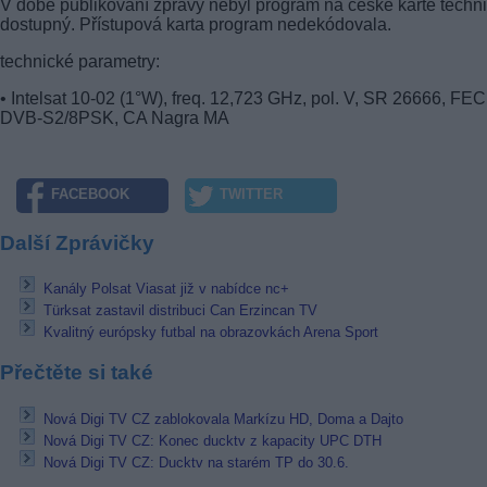
V době publikování zprávy nebyl program na české kartě techn
dostupný. Přístupová karta program nedekódovala.
technické parametry:
• Intelsat 10-02 (1°W), freq. 12,723 GHz, pol. V, SR 26666, FEC
DVB-S2/8PSK, CA Nagra MA
FACEBOOK
TWITTER
Další Zprávičky
Kanály Polsat Viasat již v nabídce nc+
Türksat zastavil distribuci Can Erzincan TV
Kvalitný európsky futbal na obrazovkách Arena Sport
Přečtěte si také
Nová Digi TV CZ zablokovala Markízu HD, Doma a Dajto
Nová Digi TV CZ: Konec ducktv z kapacity UPC DTH
Nová Digi TV CZ: Ducktv na starém TP do 30.6.