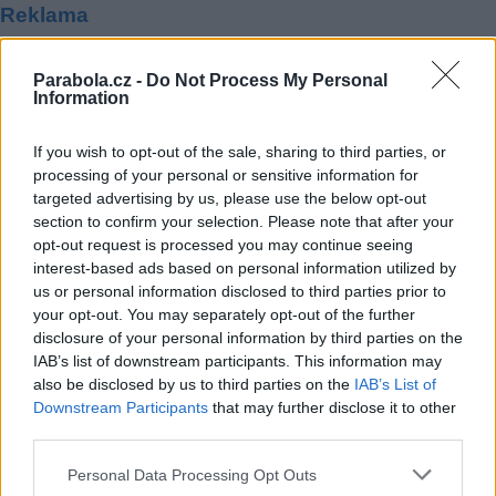
Reklama
Pracovní nabídky
Parabola.cz -
Do Not Process My Personal
Information
07.08.2026 -
Bosch Powertrain s.r.o. Jihlava • linkový střídač • mzda
48.400 Kč • příspěvek na ubytování (Jihlava, okres Jihlava)
07.08.2026 -
Bosch Powertrain s.r.o. Jihlava • obsluha CNC strojů • 
If you wish to opt-out of the sale, sharing to third parties, or
48.400 Kč • náborový bonus 50.000 Kč • příspěvek na ubytování (Jihl
processing of your personal or sensitive information for
okres Jihlava)
targeted advertising by us, please use the below opt-out
07.08.2026 -
Specialista pro elektronická zařízení údržby (m/ž) (tř. Vá
Klementa 869, Mladá Boleslav II)
section to confirm your selection. Please note that after your
06.08.2026 -
Bosch Powertrain s.r.o. Jihlava • CNC operátor• mzda 48
opt-out request is processed you may continue seeing
Kč • náborový bonus 50.000 Kč • příspěvek na ubytování (Jihlava, ok
interest-based ads based on personal information utilized by
Jihlava)
us or personal information disclosed to third parties prior to
06.08.2026 -
Bosch Powertrain s.r.o. • montážní dělník • mzda 44.700
týdenní zálohy na mzdu 2.000 Kč (Jihlava, okres Jihlava)
your opt-out. You may separately opt-out of the further
... další nabídky zaměstnání
disclosure of your personal information by third parties on the
IAB’s list of downstream participants. This information may
also be disclosed by us to third parties on the
IAB’s List of
Vybrané články
Downstream Participants
that may further disclose it to other
third parties.
Personal Data Processing Opt Outs