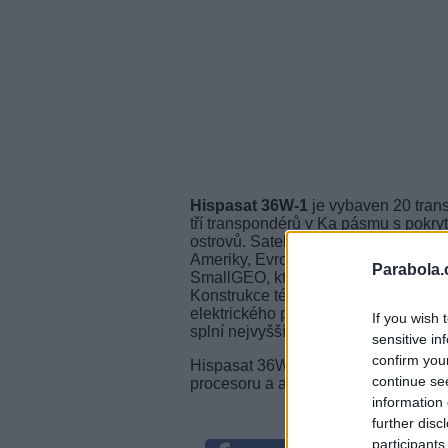
Hispasat 36W-1
je vybaven 20 tran
tří transpondérů v Ka pásmu s pokr
ostrovů. Satelit otevře novou orbitál
Ameriky, Evropy a Kanárských ostrovů
Parabola.
SmallGEO, která byla společně vy
Konstrukce této platformy umožňuje p
elektrického pohonu po celou dobu s
If you wish 
splní nejvyšší požadavky pro teleko
sensitive in
confirm you
Hispasat 36W-1 je rovněž vybaven i
continue se
procesoru a antény, která aktivně při
information 
further disc
participants