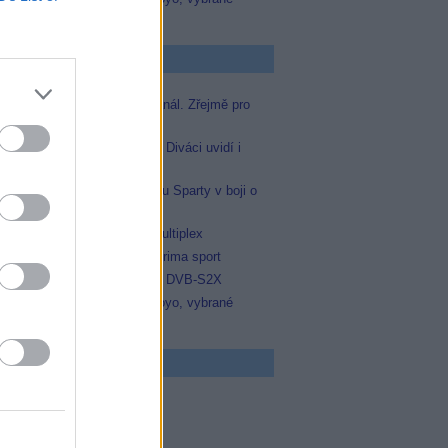
zápasy na TV Dajto
p Zprávičky
Skylink spustil nový Test kanál. Zřejmě pro
Prima sport
Oneplay zařadí Prima sport. Diváci uvidí i
zápas Sparty proti Lyonu
Prima sport odvysílá i odvetu Sparty v boji o
Ligu mistrů
Operátor Du převzal další multiplex
Antik TV potvrdil zařazení Prima sport
Televisa Networks přešla na DVB-S2X
Niké liga opět komplet na Voyo, vybrané
zápasy na TV Dajto
 program
5 Zázraky přírody
0 Chalupáři (4/11)