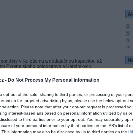
Ak
Ne
spondéry v Ku pásmu a dodatečnou kapacitou až
ytím Pyrenejského poloostrova a Kanárských
ní pozici 36°W, která bude poskytovat pokrytí Jižní
. Jde o první satelit postavený na platformě
cz -
Do Not Process My Personal Information
vinutá ESA a německou firmou OHM System AG.
odstatné snížení hmotnosti satelitu díky použití
vé životnosti, čímž se sníží náklady na vynesení a
to opt-out of the sale, sharing to third parties, or processing of your per
munikační služby.
formation for targeted advertising by us, please use the below opt-out s
r selection. Please note that after your opt-out request is processed y
novativní RedSAT kapacitou, slouženou z
eing interest-based ads based on personal information utilized by us or
jímá povely k rekonfiguraci svazků.
disclosed to third parties prior to your opt-out. You may separately opt-
losure of your personal information by third parties on the IAB’s list of
. This information may also be disclosed by us to third parties on the
IA