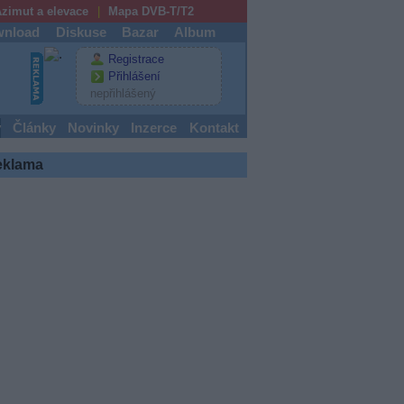
zimut a elevace
Mapa DVB-T/T2
nload
Diskuse
Bazar
Album
Registrace
Přihlášení
nepřihlášený
y
Články
Novinky
Inzerce
Kontakt
eklama