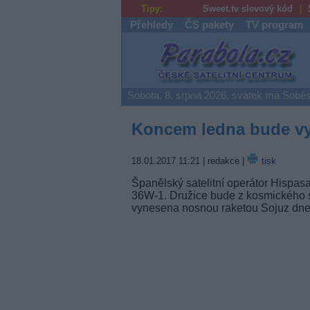
Tipy:
Sweet.tv slevový kód
Přehledy
ČS pakety
TV program
Parabola.cz
Sobota, 8. srpna 2026, svátek má Soběs
Koncem ledna bude vyn
18.01.2017 11:21
| redakce |
tisk
Španělský satelitní operátor Hispasa
36W-1. Družice bude z kosmického 
vynesena nosnou raketou Sojuz dne