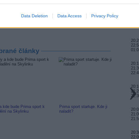
22:0
 Jihlava • CNC operátor• mzda 48.400 Kč • náborový bonus
ihlava, okres Jihlava)
Data Deletion
Data Access
Privacy Policy
20:0
 • montážní dělník • mzda 44.700 Kč • týdenní zálohy na
21:4
a)
00:0
20:2
22:5
brané články
01:0
20:1
21:3
22:4
20:1
21:2
22:3
a kde bude Prima sport k
Prima sport startuje. Kde ji
Prima 
20:0
dění na Skylinku
naladit?
Naváže
21:0
21:
20:3
22:0