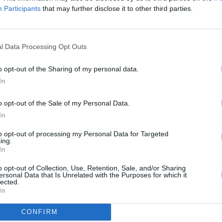
R
Participants
that may further disclose it to other third parties.
To
 TP
l Data Processing Opt Outs
ědectví o moderním vedení války
trace
o opt-out of the Sharing of my personal data.
In
o opt-out of the Sale of my Personal Data.
In
a orbitu
to opt-out of processing my Personal Data for Targeted
ing.
In
o opt-out of Collection, Use, Retention, Sale, and/or Sharing
ersonal Data that Is Unrelated with the Purposes for which it
TV
lected.
Jihlava • linkový střídač • mzda 48.400 Kč • příspěvek na
In
 Jihlava • obsluha CNC strojů • mzda 48.400 Kč • náborový
vání (Jihlava, okres Jihlava)
CONFIRM
20:0
ická zařízení údržby (m/ž) (tř. Václava Klementa 869, Mladá
21:2