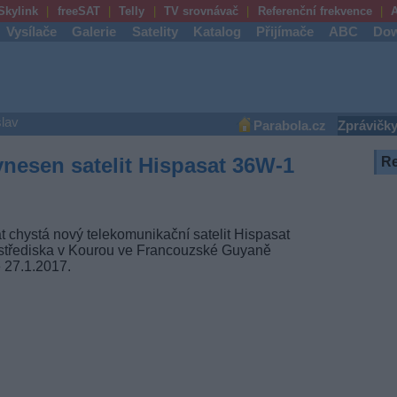
Skylink
freeSAT
Telly
TV srovnávač
Referenční frekvence
A
Vysílače
Galerie
Satelity
Katalog
Přijímače
ABC
Dow
lav
Parabola.cz
Zprávičk
esen satelit Hispasat 36W-1
R
t chystá nový telekomunikační satelit Hispasat
střediska v Kourou ve Francouzské Guyaně
 27.1.2017.