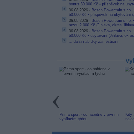
bonus 50.000 Kč • příspěvek na ubyto
06.08.2026 -
Bosch Powertrain s.r.o.
50.000 Kč • příspěvek na ubytování (J
06.08.2026 -
Bosch Powertrain s.r.o.
mzdu 2.000 Kč (Jihlava, okres Jihlav
06.08.2026 -
Bosch Powertrain s.r.o.
50.000 Kč • ubytování (Jihlava, okres
... další nabídky zaměstnání
Vy
: Nový televizní multiplex s
Prima sport - co nabídne v prvním
Kdy 
programy
vysílacím týdnu
nala