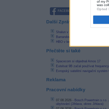
of my P
was col
Opted 
FACEBOOK
TWITTE
Další Zprávičky
Shalun v největší ruské platformě
Barrandov Muzika ukončí k 31.12.2016 
HBO v lednu uvede seriál TABOO s
Přečtěte si také
Spacecom si objednal Amos 17
Eutelsat 9B začal používat frequency
Evropský satelitní navigační systém 
Reklama
Pracovní nabídky
07.08.2026 -
Bosch Powertrain s.r.o. 
ubytování (Jihlava, okres Jihlava)
07.08.2026 -
Bosch Powertrain s.r.o.