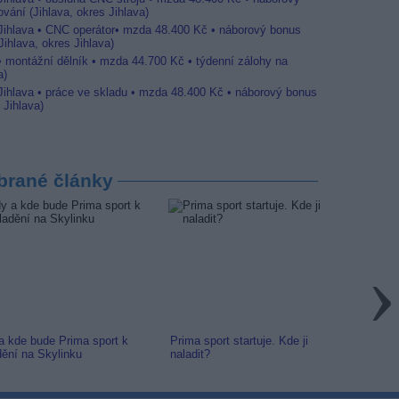
vání (Jihlava, okres Jihlava)
 Jihlava • CNC operátor• mzda 48.400 Kč • náborový bonus
ihlava, okres Jihlava)
 • montážní dělník • mzda 44.700 Kč • týdenní zálohy na
a)
 Jihlava • práce ve skladu • mzda 48.400 Kč • náborový bonus
 Jihlava)
brané články
a kde bude Prima sport k
Prima sport startuje. Kde ji
Arena 
dění na Skylinku
naladit?
na Kan