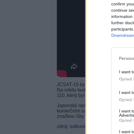
confirm you
continue se
information 
further disc
participants
Downstream 
Persona
I want t
Opted 
JCSAT-15 byl rovněž zhotoven na plat
Na orbitu bude sloužit 15 let a pláno
I want t
110, který byl vynesen v roce 2000. 
Opted 
Japonský operátor SKY Perfect JSAT p
komerčním satelitním operátorem v 
I want 
Advertis
značkou Sky PerfectTV!, která má k
Opted 
zdroj:
satkurier.pl
I want t