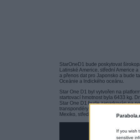
StarOneD1 bude poskytovat širokopá
Latinské Americe, střední Americe 
a přenos dat pro Japonsko a bude tak
Oceánie a Indického oceánu.
Star One D1 byl vytvořen na platfo
startovací hmotnost byla 6433 kg. Dr
Star One D1 bude zaparkován na poz
transpondéry v Ka, C a Ku a svým si
Mexiko, střední Ameriku a Karibik.
Parabola.
If you wish 
sensitive in