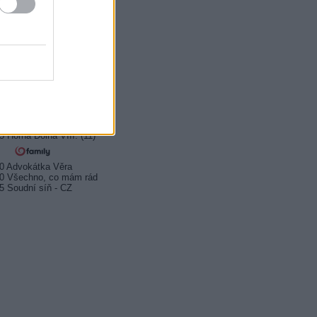
0 Srdcia II
30 Láska na Mykonose
0 Život nie je škôlka (1/3)
0 Popstory II (3/6)
05 DNA popu
35 DNA popu
0 Horná Dolná VIII. (9)
5 Horná Dolná VIII. (10)
5 Horná Dolná VIII. (11)
0 Advokátka Věra
0 Všechno, co mám rád
5 Soudní síň - CZ