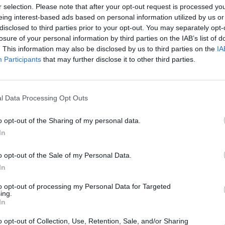
r selection. Please note that after your opt-out request is processed y
20:1
21:3
eing interest-based ads based on personal information utilized by us or
22:4
disclosed to third parties prior to your opt-out. You may separately opt-
losure of your personal information by third parties on the IAB’s list of
20:0
. This information may also be disclosed by us to third parties on the
IA
22:0
Participants
that may further disclose it to other third parties.
23:
20:2
21:3
l Data Processing Opt Outs
22:5
o opt-out of the Sharing of my personal data.
20:1
22:3
In
00:2
formě 1300 SSL. Při startu satelit vážil 3400 kg.
ván je na pozici 1
10°E
, kde nahradí satelit N-SAT-
o opt-out of the Sale of my Personal Data.
20:1
Satelit pokryje Japonsko, Oceánii a Indický oceán.
22:3
In
00:0
rovozuje flotilu 17 satelitů a je největším
Asii. Vedle toho provozuje DTH služby pod
to opt-out of processing my Personal Data for Targeted
ing.
olem 3 milionů abonentů.
20:0
In
21:4
22:2
o opt-out of Collection, Use, Retention, Sale, and/or Sharing