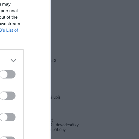
ou may
0 Docent (3/3)
0 Ztracená brána (3/3)
 personal
5 Yellowstone II (3/10)
out of the
 downstream
0 Správní chlapi
B’s List of
5 Rocky Balboa
45 Jesse Owens
0 Policie Modrava III (4)
5 Kriminálka Anděl III (11)
0 Expendables: Postradatelní 3
5 Jedeme na teambuilding
5 Tenkrát v Kalifornii
5 Na hraně smrti
0 Sherlock Holmes: Poslední upír
0 Recept na smrt
5 Police Story: V pasti
5 Inga Lindström: Černá labuť
0 Josef Klíma: Jak jsem přežil devadesátky
5 Aféry - neuvěřitelné životní příběhy