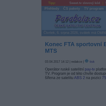
Tipy:
Sweet.tv slevový kód
Přehledy
ČS pakety
TV program
Parabola.cz
Čtvrtek, 6. srpna 2026, svátek má Oldři
Konec FTA sportovní B
MTS
03.04.2017 14:12
| redakce |
tisk
Operátor ruské satelitní
pay-tv
platfo
TV. Program je od této chvíle dostu
šířena ze satelitu
ABS 2
na pozici
75