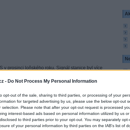
Ak
Ne
 v prosinci loňského roku. Signál stanice byl více
(
FTA
) a dostupný pro všechny diváky, kteří jsou v
ice ABS 2.
cz -
Do Not Process My Personal Information
ivní přenosy z boxerských zápasů nejznámějších
ináší informační a analytické pořady, aktuální
to opt-out of the sale, sharing to third parties, or processing of your per
 o vývoji ve světě profesionálního boxu.
formation for targeted advertising by us, please use the below opt-out s
r selection. Please note that after your opt-out request is processed y
eing interest-based ads based on personal information utilized by us or
ol. V, SR 45000, FEC 2/3, DVB-S2/8PSK, CA Irdeto
disclosed to third parties prior to your opt-out. You may separately opt-
losure of your personal information by third parties on the IAB’s list of