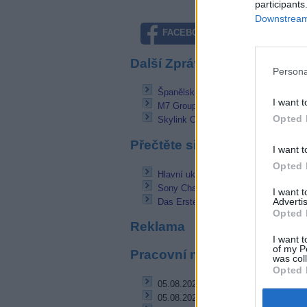
participants
Downstream 
FACEBOOK
TWITTE
Další Zprávičky
Persona
Španělsko: Počet abonentů pay-tv přek
I want t
M7 Group s virtuální pozicí pro Fishi
Opted 
Skylink Ochutnávka s programem Na
Přečtěte si také
I want t
Opted 
Hlavní ukrajinský mux Ukrkosmos sk
Sony Channel Türkiye FTA na 42E
I want 
Advertis
Das Erste opustila pozici 13E
Opted 
Reklama
I want t
of my P
Pracovní nabídky
was col
Opted 
05.08.2026 -
Zámečník / Mechanik (P
05.08.2026 -
Měřící technik - elektro