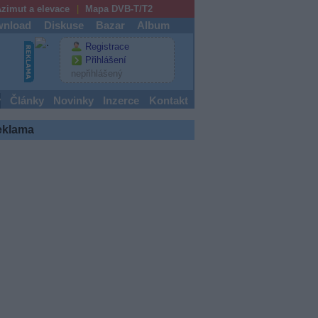
zimut a elevace
Mapa DVB-T/T2
nload
Diskuse
Bazar
Album
Registrace
Přihlášení
nepřihlášený
y
Články
Novinky
Inzerce
Kontakt
eklama