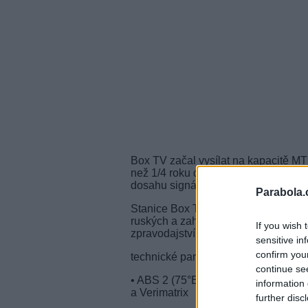
Box TV začal vysílat na kapacitě MTS
než 1/4 roku dostupný nekódovaně 
dosahu signálu ruského svazku druž
Parabola.
Stanice Box TV vysílá živé a exkluz
ruských a zahraničních sportovců. Př
If you wish 
zpravodajství a nejnovější informace
sensitive in
confirm you
technické parametry - Box TV:
continue se
• ABS 2 (75°E), freq. 11,913 GHz, p
information 
a Verimatrix
further disc