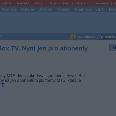
Skylink
freeSAT
Telly
TV srovnávač
Referenční frekvence
A
Vysílače
Galerie
Satelity
Katalog
Přijímače
ABC
Dow
ška
Parabola.cz
Zprávičk
ox TV. Nyní jen pro abonenty
R
rmy MTS dnes zakódoval sportovní televizi Box
pný už jen abonentům platformy MTS, která je
°E
.