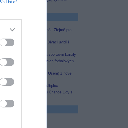
B’s List of
zápasy na TV Dajto
p Zprávičky
Skylink spustil nový Test kanál. Zřejmě pro
Prima sport
Oneplay zařadí Prima sport. Diváci uvidí i
zápas Sparty proti Lyonu
AMC získala licence pro dva sportovní kanály
JOJka přinese porci atraktivních fotbalových
zápasů
Skylink: Slovenská TV8 (TV Osem) z nové
frekvence
Operátor Du převzal další multiplex
Oneplay Sport zahájí sezonu Chance Ligy z
nového studia
 program