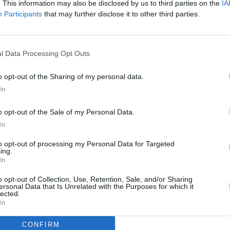
. This information may also be disclosed by us to third parties on the
IA
Participants
that may further disclose it to other third parties.
R
To
l Data Processing Opt Outs
ročil hranici 6 milionů
o opt-out of the Sharing of my personal data.
ng and Hunting
In
t Geo HD
o opt-out of the Sale of my Personal Data.
In
ončil na 46E
to opt-out of processing my Personal Data for Targeted
ing.
In
o opt-out of Collection, Use, Retention, Sale, and/or Sharing
ersonal Data that Is Unrelated with the Purposes for which it
lected.
TV
In
raha - východ)
 (Okres Prachatice)
CONFIRM