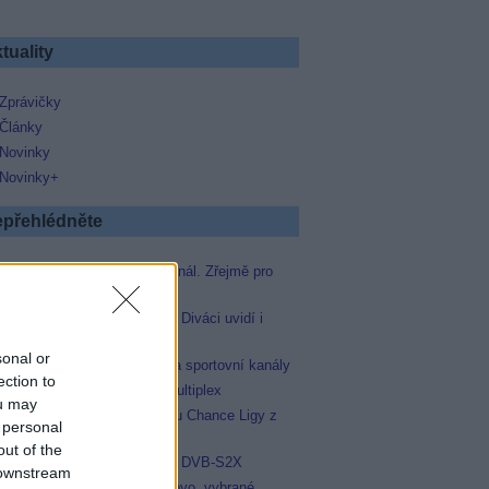
tuality
Zprávičky
Články
Novinky
Novinky+
přehlédněte
Skylink spustil nový Test kanál. Zřejmě pro
Prima sport
Oneplay zařadí Prima sport. Diváci uvidí i
zápas Sparty proti Lyonu
sonal or
AMC získala licence pro dva sportovní kanály
ection to
Operátor Du převzal další multiplex
ou may
Oneplay Sport zahájí sezonu Chance Ligy z
 personal
nového studia
out of the
Televisa Networks přešla na DVB-S2X
 downstream
Niké liga opět komplet na Voyo, vybrané