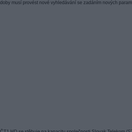
doby musí provést nové vyhledávání se zadáním nových param
ČT1 HD se stěhuje na kapacitu společnosti Slovak Telekom (S