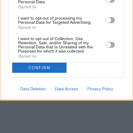
Personal Data.
Opted In
Prima sport - co nabídne v prvním
Kdy a kde bude Prima sport k
I want to opt-out of processing my
vysílacím týdnu
naladění na Skylinku
Personal Data for Targeted Advertising.
Opted In
I want to opt-out of Collection, Use,
Parabola.cz
- web o satelitní, terestrické a kabelové televizi, © 2000–202
Retention, Sale, and/or Sharing of my
•
O webu parabola.cz
•
O souborech cookies
•
Inzerce
•
Kontakt
Personal Data that Is Unrelated with the
•
Dovolená u moře
•
Bazény
Purposes for which it was collected.
Opted In
CONFIRM
Data Deletion
Data Access
Privacy Policy