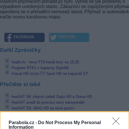
vlastním přijímačem přeladit již nyní. Vyhne se tak problému s
výpadkem uvedených stanic. Zákazníci se zapůjčenými přijíma
operátora se o přeladění nemusejí starat. Přijímač si automatic
načte novou kanálovou mapu.
FACEBOOK
TWITTER
Další Zprávičky
healtv.tv - nový FTA kanál brzy na 19,2E
Program RTK1 z kapacity DigitAlb
Viasat HD místo ČT Sport HD na kapacitě ST
Přečtěte si také
freeSAT SK zřejmě zařadí Dajto HD a Doma HD
freeSAT uvedl do provozu nový transpondér
freeSAT SK: WAU HD na nové pozici
Reklama
Parabola.cz -
Do Not Process My Personal
Information