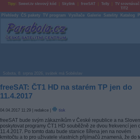
Tipy:
Sweet.tv slevový kód
Skylink
freeSAT
Telly
TV srovnávač
T/T2
Přehledy
ČS pakety
TV program
Vysílače
Galerie
Satelity
Katalog
P
Parabola.cz
Sobota, 8. srpna 2026, svátek má Soběslav
freeSAT: ČT1 HD na starém TP jen do
11.4.2017
04.04.2017 11:29
| redakce |
tisk
freeSAT bude svým zákazníkům v České republice a na Slove
poskytovat programy ČT1 HD souběžně ze dvou frekvencí jen 
11.4.2017. Po tomto datu bude stanice šířena jen na novém
kmitočtu a to pro uživatele vlastních přijímačů znamená, že do t