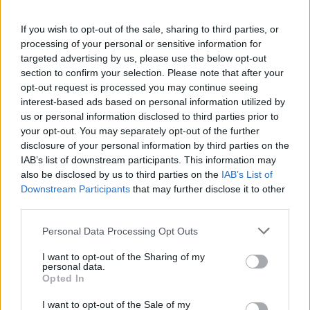
Pracovní nabídky
If you wish to opt-out of the sale, sharing to third parties, or
07.08.2026 -
Bosch Powertrain s.r.o. Jihlava • linkový střídač • mzda
48.400 Kč • příspěvek na ubytování (Jihlava, okres Jihlava)
processing of your personal or sensitive information for
07.08.2026 -
Bosch Powertrain s.r.o. Jihlava • obsluha CNC strojů • 
targeted advertising by us, please use the below opt-out
48.400 Kč • náborový bonus 50.000 Kč • příspěvek na ubytování (Jihl
section to confirm your selection. Please note that after your
okres Jihlava)
opt-out request is processed you may continue seeing
07.08.2026 -
Specialista pro elektronická zařízení údržby (m/ž) (tř. Vá
interest-based ads based on personal information utilized by
Klementa 869, Mladá Boleslav II)
06.08.2026 -
Bosch Powertrain s.r.o. Jihlava • CNC operátor• mzda 48
us or personal information disclosed to third parties prior to
Kč • náborový bonus 50.000 Kč • příspěvek na ubytování (Jihlava, ok
your opt-out. You may separately opt-out of the further
Jihlava)
disclosure of your personal information by third parties on the
06.08.2026 -
Bosch Powertrain s.r.o. • montážní dělník • mzda 44.700
IAB’s list of downstream participants. This information may
týdenní zálohy na mzdu 2.000 Kč (Jihlava, okres Jihlava)
also be disclosed by us to third parties on the
IAB’s List of
... další nabídky zaměstnání
Downstream Participants
that may further disclose it to other
third parties.
Vybrané články
Personal Data Processing Opt Outs
I want to opt-out of the Sharing of my
personal data.
Opted In
I want to opt-out of the Sale of my