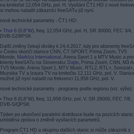
na kmitočet 12,054 GHz, pol. H. Vysílání ČT1 HD z nové frekv
si mohou naladit zákazníci freeSATu již nyní.
nové technické parametry - ČT1 HD:
•
Thor 6
(
0,8°W
), freq. 12,054 GHz, pol. H, SR 30000, FEC 3/4,
DVB-S2/8PSK
Další změny čekají diváky k 24.4.2017, kdy pro abonenty free
v Česku skončí stanice CNN, ČT SPORT, Prima Zoom, TV5
Monde,
Markíza International
, Arena Sport 1 a MTV Music a pro
klienty freeSATu na Slovensku:
Dajto
, Prima Zoom, CNN, M3 A
TV5 Monde, Arena Sport 1, MTV Music, RTL2, RTL+, Sorozat+,
Muzsika TV a Izaura TV na kmitočtu 12,111 GHz, pol. V. Stanice
možné již nyní naladit na frekvenci 11,958 GHz, pol. V.
nové technické parametry - programy podle regionu (viz. výše):
• Thor 6 (0,8°W), freq. 11,958 GHz, pol. V, SR 28000, FEC 7/8,
DVB-S/QPSK
Týden po ukončení paralelní distribuce bude na pozicích stanic
umístěna zpráva o změně vysílacích parametrů.
Program ČT1 HD a skupinu dalších stanic si může zákazník s