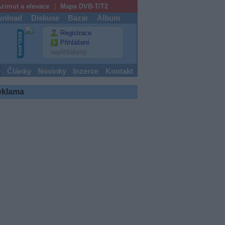
zimut a elevace
Mapa DVB-T/T2
nload
Diskuse
Bazar
Album
Registrace
Přihlášení
nepřihlášený
y
Články
Novinky
Inzerce
Kontakt
eklama