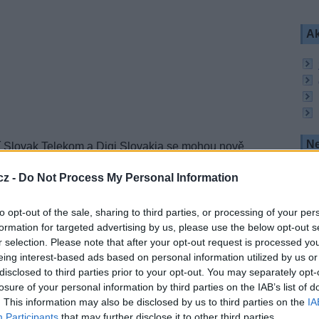
Ak
Ne
tí Slovak Telekom a Digi Slovakia se mohou nově
evizní stanice
Film+
. Na stanici Film+ mohou
říklad “Rivalové“, “Nářez“ nebo “Noční jízda“.
cz -
Do Not Process My Personal Information
m+ do nabídek Magio Televízia XL respektive
vakia přidává tuto filmovou stanici do balíčku Maxi.
to opt-out of the sale, sharing to third parties, or processing of your per
formation for targeted advertising by us, please use the below opt-out s
r selection. Please note that after your opt-out request is processed y
eing interest-based ads based on personal information utilized by us or
R
disclosed to third parties prior to your opt-out. You may separately opt-
losure of your personal information by third parties on the IAB’s list of
. This information may also be disclosed by us to third parties on the
IA
Participants
that may further disclose it to other third parties.