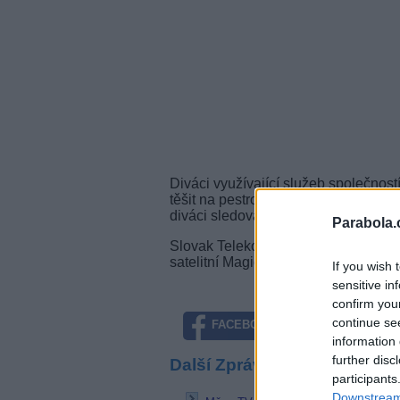
Diváci využívající služeb společnos
těšit na pestrou filmovou nabídku tel
diváci sledovat filmové hity jako nap
Parabola.
Slovak Telekom zařazuje stanici Fil
satelitní Magio Televízia L. Digi Slo
If you wish 
sensitive in
confirm you
continue se
FACEBOOK
TWITTE
information 
further disc
Další Zprávičky
participants
Downstream 