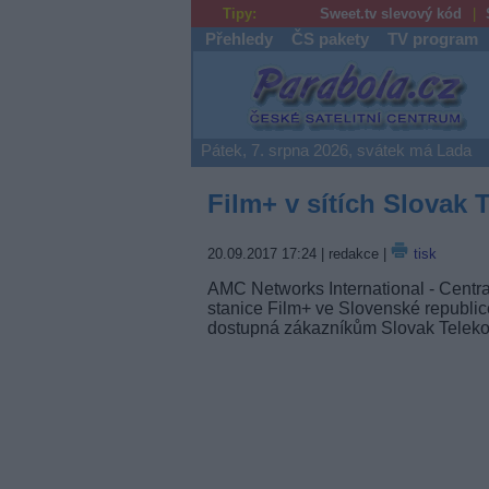
Tipy:
Sweet.tv slevový kód
Přehledy
ČS pakety
TV program
Parabola.cz
Pátek, 7. srpna 2026, svátek má Lada
Film+ v sítích Slovak 
20.09.2017 17:24
| redakce |
tisk
AMC Networks International - Central
stanice Film+ ve Slovenské republice
dostupná zákazníkům Slovak Teleko