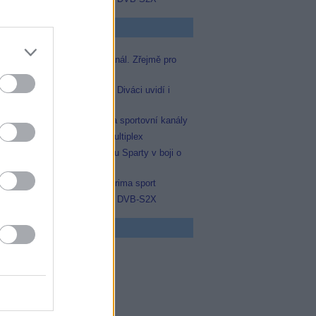
p Zprávičky
Skylink spustil nový Test kanál. Zřejmě pro
Prima sport
Oneplay zařadí Prima sport. Diváci uvidí i
zápas Sparty proti Lyonu
AMC získala licence pro dva sportovní kanály
Operátor Du převzal další multiplex
Prima sport odvysílá i odvetu Sparty v boji o
Ligu mistrů
Antik TV potvrdil zařazení Prima sport
Televisa Networks přešla na DVB-S2X
 program
5 Vyprávěj
5 Všechnopárty
0 Hercule Poirot