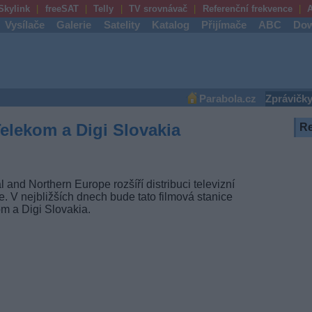
Skylink
freeSAT
Telly
TV srovnávač
Referenční frekvence
A
Vysílače
Galerie
Satelity
Katalog
Přijímače
ABC
Dow
Parabola.cz
Zprávičk
Telekom a Digi Slovakia
R
 and Northern Europe rozšíří distribuci televizní
. V nejbližších dnech bude tato filmová stanice
m a Digi Slovakia.