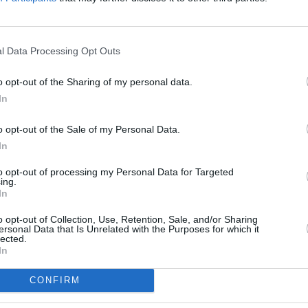
dne se již brzy
 na HD
To
cent obsahu má být v češtině
l Data Processing Opt Outs
o opt-out of the Sharing of my personal data.
i Sport 4 a M4 Sport
In
Film a Horor Film
3 a Viasat 6 z nového TP
o opt-out of the Sale of my Personal Data.
In
to opt-out of processing my Personal Data for Targeted
ing.
In
 Jihlava • CNC operátor• mzda 48.400 Kč • náborový bonus
ihlava, okres Jihlava)
 • montážní dělník • mzda 44.700 Kč • týdenní zálohy na
o opt-out of Collection, Use, Retention, Sale, and/or Sharing
TV
a)
ersonal Data that Is Unrelated with the Purposes for which it
lected.
 Jihlava • práce ve skladu • mzda 48.400 Kč • náborový bonus
In
 Jihlava)
Jihlava • střídač • mzda 48.400 Kč • příspěvek na ubytování
20:1
21:0
CONFIRM
22:0
• seřizování strojů • mzda 48.400 Kč • náborový bonus
s Jihlava)