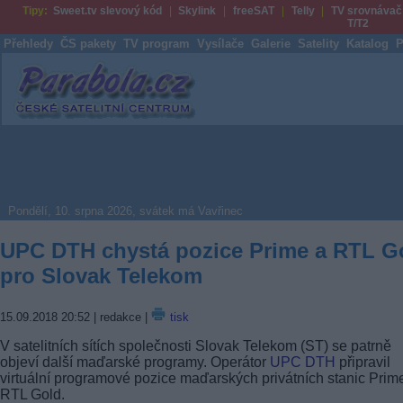
Tipy:
Sweet.tv slevový kód
Skylink
freeSAT
Telly
TV srovnávač
T/T2
Přehledy
ČS pakety
TV program
Vysílače
Galerie
Satelity
Katalog
P
Parabola.cz
Pondělí, 10. srpna 2026, svátek má Vavřinec
UPC DTH chystá pozice Prime a RTL G
pro Slovak Telekom
15.09.2018 20:52
| redakce |
tisk
V satelitních sítích společnosti Slovak Telekom (ST) se patrně
objeví další maďarské programy. Operátor
UPC DTH
připravil
virtuální programové pozice maďarských privátních stanic Prim
RTL Gold.