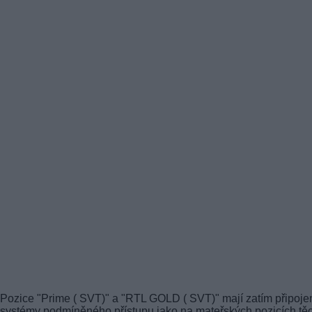
Pozice "Prime ( SVT)" a "RTL GOLD ( SVT)" mají zatím připoje
systémy podmíněného přístupu jako na mateřských pozicích tě