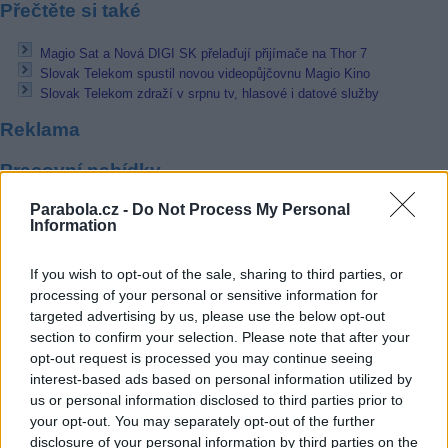
Přečtěte si také
Magio Sat a Nová DIGI SK přelaďují přijímače na Thor 7
Slovak Telekom spustil novou videopůjčovnu Magio Kino
Slovak Telekom zdraží v srpnu tv, hlasové i datové služby
Reklama
Pracovní nabídky
Parabola.cz -
Do Not Process My Personal
07.08.2026 -
Bosch Powertrain s.r.o. Jihlava • linkový střídač • mzda
Information
48.400 Kč • příspěvek na ubytování (Jihlava, okres Jihlava)
07.08.2026 -
Bosch Powertrain s.r.o. Jihlava • obsluha CNC strojů • 
48.400 Kč • náborový bonus 50.000 Kč • příspěvek na ubytování (Jihl
If you wish to opt-out of the sale, sharing to third parties, or
okres Jihlava)
processing of your personal or sensitive information for
06.08.2026 -
Bosch Powertrain s.r.o. Jihlava • CNC operátor• mzda 48
Kč • náborový bonus 50.000 Kč • příspěvek na ubytování (Jihlava, ok
targeted advertising by us, please use the below opt-out
Jihlava)
section to confirm your selection. Please note that after your
06.08.2026 -
Bosch Powertrain s.r.o. • montážní dělník • mzda 44.700
opt-out request is processed you may continue seeing
týdenní zálohy na mzdu 2.000 Kč (Jihlava, okres Jihlava)
interest-based ads based on personal information utilized by
06.08.2026 -
Bosch Powertrain s.r.o. Jihlava • práce ve skladu • mzda
48.400 Kč • náborový bonus 50.000 Kč • ubytování (Jihlava, okres Jih
us or personal information disclosed to third parties prior to
... další nabídky zaměstnání
your opt-out. You may separately opt-out of the further
disclosure of your personal information by third parties on the