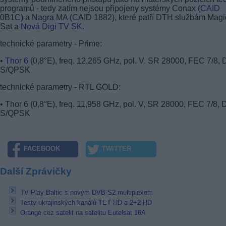
programů - tedy zatím nejsou připojeny systémy Conax (
CAID
0B1C) a Nagra MA (CAID 1882), které patří DTH službám Magi
Sat a
Nová Digi TV SK
.
technické parametry - Prime:
•
Thor 6
(0,8°E), freq. 12,265 GHz, pol. V, SR 28000, FEC 7/8,
S/QPSK
technické parametry - RTL GOLD:
• Thor 6 (0,8°E), freq. 11,958 GHz, pol. V, SR 28000, FEC 7/8,
S/QPSK
FACEBOOK
TWITTER
Další Zprávičky
TV Play Baltic s novým DVB-S2 multiplexem
Testy ukrajinských kanálů TET HD a 2+2 HD
Orange cez satelit na satelitu Eutelsat 16A