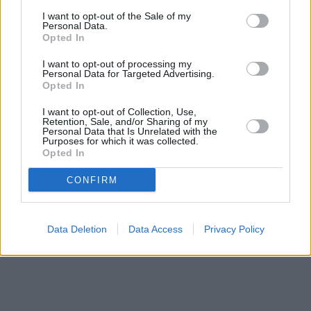
I want to opt-out of the Sale of my
Personal Data.
Opted In
Prima sport - co nabídne v prvním
Kdy a kde bude Prima sport k
I want to opt-out of processing my
vysílacím týdnu
naladění na Skylinku
Personal Data for Targeted Advertising.
Opted In
I want to opt-out of Collection, Use,
Parabola.cz
- web o satelitní, terestrické a kabelové televizi, © 2000–202
Retention, Sale, and/or Sharing of my
•
O webu parabola.cz
•
O souborech cookies
•
Inzerce
•
Kontakt
Personal Data that Is Unrelated with the
•
Dovolená u moře
•
Bazény
Purposes for which it was collected.
Opted In
CONFIRM
Data Deletion
Data Access
Privacy Policy