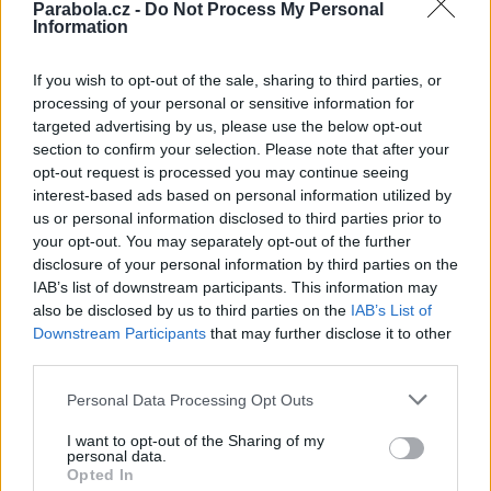
Parabola.cz -
Do Not Process My Personal
Reklama
Information
Pracovní nabídky
If you wish to opt-out of the sale, sharing to third parties, or
processing of your personal or sensitive information for
06.08.2026 -
Bosch Powertrain s.r.o. Jihlava • CNC operátor• mzda 48
Kč • náborový bonus 50.000 Kč • příspěvek na ubytování (Jihlava, ok
targeted advertising by us, please use the below opt-out
Jihlava)
section to confirm your selection. Please note that after your
06.08.2026 -
Bosch Powertrain s.r.o. • montážní dělník • mzda 44.700
opt-out request is processed you may continue seeing
týdenní zálohy na mzdu 2.000 Kč (Jihlava, okres Jihlava)
interest-based ads based on personal information utilized by
06.08.2026 -
Bosch Powertrain s.r.o. Jihlava • práce ve skladu • mzda
48.400 Kč • náborový bonus 50.000 Kč • ubytování (Jihlava, okres Jih
us or personal information disclosed to third parties prior to
06.08.2026 -
Bosch Powertrain s.r.o. Jihlava • střídač • mzda 48.400 
your opt-out. You may separately opt-out of the further
příspěvek na ubytování (Jihlava, okres Jihlava)
disclosure of your personal information by third parties on the
06.08.2026 -
Bosch Powertrain s.r.o. • seřizování strojů • mzda 48.400
IAB’s list of downstream participants. This information may
náborový bonus 100.000 Kč • ubytování (Jihlava, okres Jihlava)
also be disclosed by us to third parties on the
IAB’s List of
... další nabídky zaměstnání
Downstream Participants
that may further disclose it to other
third parties.
Vybrané články
Personal Data Processing Opt Outs
I want to opt-out of the Sharing of my
personal data.
Opted In