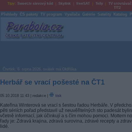
Tipy:
Sweet.tv slevový kód
Skylink
freeSAT
Telly
TV srovnávač
T/T2
Přehledy
ČS pakety
TV program
Vysílače
Galerie
Satelity
Katalog
P
Parabola.cz
Čtvrtek, 6. srpna 2026, svátek má Oldřiška
Herbář se vrací pošesté na ČT1
05.10.2018 11:43
| redakce |
tisk
Kateřina Winterová se vrací s šestou řadou Herbáře. V předcho
pěti sériích pořad představil už neuvěřitelných sto padesát bylin
včetně informací, jak účinkují a s čím mohou pomoci. Mottem n
řady je: Zdravá krajina, zdravá surovina, zdravé recepty a zdrav
lidé.