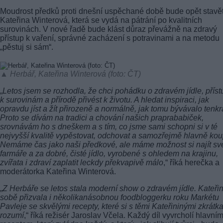
Moudrost předků proti dnešní uspěchané době bude opět stavě
Kateřina Winterová, která se vydá na pátrání po kvalitních
surovinách. V nové řadě bude klást důraz převážně na zdravý
přístup k vaření, správné zacházení s potravinami a na metodu
„pěstuj si sám“.
▲ Herbář, Kateřina Winterová (foto: ČT)
„
Letos jsem se rozhodla, že chci pohádku o zdravém jídle, přís
k surovinám a přírodě přivést k životu. A hledat inspiraci, jak
opravdu jíst a žít přirozeně a normálně, jak tomu bývávalo tenkr
Proto se dívám na tradici a chování našich praprababiček,
srovnávám ho s dneškem a s tím, co jsme sami schopni si v té
nejvyšší kvalitě vypěstovat, odchovat a samozřejmě hlavně koup
Nemáme čas jako naši předkové, ale máme možnost si najít s
farmáře a za dobré, čisté jídlo, vyrobené s ohledem na krajinu,
zvířata i zdraví zaplatit leckdy překvapivě málo
,“ říká herečka a
moderátorka Kateřina Winterová.
„
Z Herbáře se letos stala moderní show o zdravém jídle. Kateři
sobě přizvala i několikanásobnou foodbloggerku roku Markétu
Pavleje se skvělými recepty, které si s těmi Kateřininými zkrátk
rozumí
,“ říká režisér Jaroslav Včela. Každý díl vyvrcholí hlavní