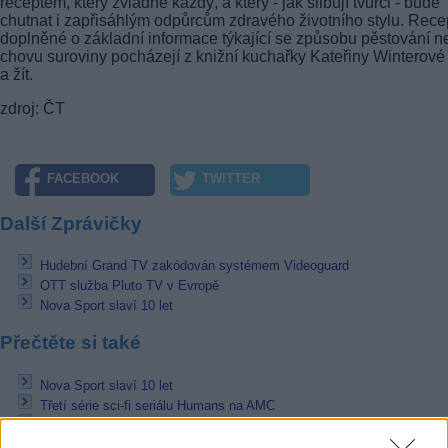
receptem, který zvládne každý, a který - jak slibují tvůrci - bude
chutnat i zapřisáhlým odpůrcům zdravého životního stylu. Rece
doplněné o základní informace týkající se způsobu pěstování n
chovu suroviny pocházejí z knižní kuchařky Kateřiny Winterové 
a žít.
zdroj: ČT
FACEBOOK
TWITTER
Další Zprávičky
Hudební Grand TV zakódován systémem Videoguard
OTT služba Pluto TV v Evropě
Nova Sport slaví 10 let
Přečtěte si také
Nova Sport slaví 10 let
Třetí série sci-fi seriálu Humans na AMC
Jan Rosák se vydá hledat Poklad z půdy